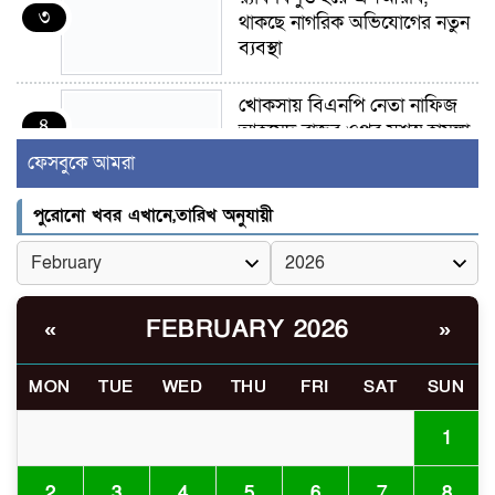
৩
থাকছে নাগরিক অভিযোগের নতুন
ব্যবস্থা
খোকসায় বিএনপি নেতা নাফিজ
৪
আহমেদ রাজুর ওপর সশস্ত্র হামলা,
গুরুতর আহত
ফেসবুকে আমরা
সাঈদীর ছবিতে জুতা
পুরোনো খবর এখানে,তারিখ অনুযায়ী
৫
নিক্ষেপকারীরা ‘জারজ সন্তান’:
আমির হামজা
ইসলামী বিশ্ববিদ্যালয়র ৪৪
FEBRUARY 2026
«
»
৬
শিক্ষককে ঘিরে দেশব্যাপী গোপন
তৎপরতার অভিযোগ/ তদন্তে
MON
TUE
WED
THU
FRI
SAT
SUN
গঠিত হলো উচ্চপর্যায়ের কমিটি
1
মাত্র ৯১ টন ভারতীয় মরিচেই
৭
ভেঙে পড়ল বাজার/৪০০ টাকা
2
3
4
5
6
7
8