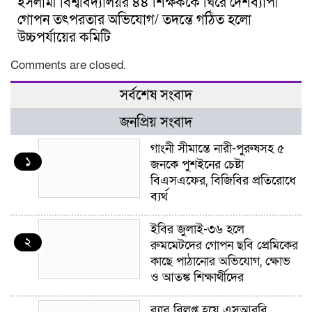
ইসলামী বিশ্ববিদ্যালয়র ৪৪ শিক্ষককে ঘিরে দেশব্যাপী
গোপন তৎপরতার অভিযোগ/ তদন্তে গঠিত হলো
উচ্চপর্যায়ের কমিটি
Comments are closed.
সর্বশেষ সংবাদ
জনপ্রিয় সংবাদ
গাংনী সীমান্তে নারী-পুরুষসহ ৫
১
জনকে পুশইনের চেষ্টা
বিএসএফের, বিজিবির প্রতিরোধে
ব্যর্থ
ইবির জুলাই-৩৬ হলে
২
রুমমেটদের গোপন ছবি প্রেমিকের
কাছে পাঠানোর অভিযোগ, ক্ষোভ
ও আতঙ্ক শিক্ষার্থীদের
র‍্যাব বিলুপ্ত হয়ে এসআরবি,