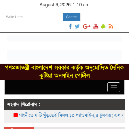
August 9, 2026, 1:10 am
Search
গণপ্রজাতন্ত্রী বাংলাদেশ সরকার কর্তৃক অনুমোদিত দৈনিক
কুষ্টিয়া অনলাইন পোর্টাল
Toggle
navigat
সংবাদ শিরোনাম :
গাংনীতে মাটি খুঁড়তেই মিলল ১০ ল্যান্ডমাইন, ৫ টুলবক্স; এলাকায় চাঞ্চ