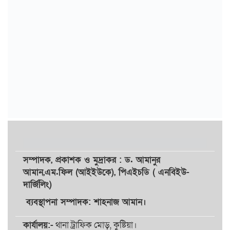
সম্পাদক,
প্রকাশক
ও
মুদ্রাকর
: ড. আমানুর
আমান,
এম.ফিল (আইইউকে), পিএইচডি ( এনবিইউ-
দার্জিলিং)
ব্যবস্থাপনা সম্পাদক: শাহনাজ আমান।
কার্যালয়:-
থানা ট্রাফিক মোড়, কুষ্টিয়া।