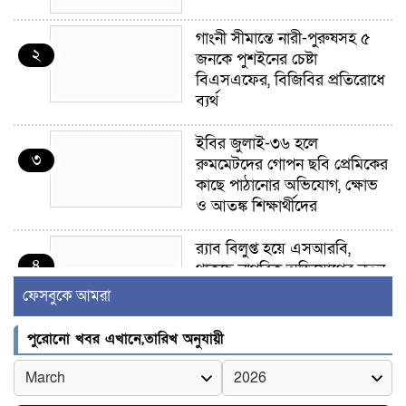
গাংনী সীমান্তে নারী-পুরুষসহ ৫
২
জনকে পুশইনের চেষ্টা
বিএসএফের, বিজিবির প্রতিরোধে
ব্যর্থ
ইবির জুলাই-৩৬ হলে
৩
রুমমেটদের গোপন ছবি প্রেমিকের
কাছে পাঠানোর অভিযোগ, ক্ষোভ
ও আতঙ্ক শিক্ষার্থীদের
র‍্যাব বিলুপ্ত হয়ে এসআরবি,
৪
থাকছে নাগরিক অভিযোগের নতুন
ব্যবস্থা
ফেসবুকে আমরা
খোকসায় বিএনপি নেতা নাফিজ
পুরোনো খবর এখানে,তারিখ অনুযায়ী
৫
আহমেদ রাজুর ওপর সশস্ত্র হামলা,
গুরুতর আহত