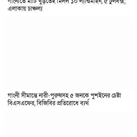
গাংনীতে মাটি খুঁড়তেই মিলল ১০ ল্যান্ডমাইন, ৫ টুলবক্স;
এলাকায় চাঞ্চল্য
গাংনী সীমান্তে নারী-পুরুষসহ ৫ জনকে পুশইনের চেষ্টা
বিএসএফের, বিজিবির প্রতিরোধে ব্যর্থ