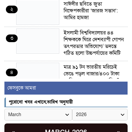
সাঈদীর ছবিতে জুতা
২
নিক্ষেপকারীরা ‘জারজ সন্তান’:
আমির হামজা
ইসলামী বিশ্ববিদ্যালয়র ৪৪
৩
শিক্ষককে ঘিরে দেশব্যাপী গোপন
তৎপরতার অভিযোগ/ তদন্তে
গঠিত হলো উচ্চপর্যায়ের কমিটি
মাত্র ৯১ টন ভারতীয় মরিচেই
৪
ভেঙে পড়ল বাজার/৪০০ টাকা
কেজি দাম কে ধরে রেখেছিল?
ফেসবুকে আমরা
জুলাই আন্দোলন ছিল সম্মিলিত,
৫
লক্ষ্য হওয়া উচিত ঐক্য ও
পুরোনো খবর এখানে,তারিখ অনুযায়ী
রাষ্ট্রগঠন
ভোরে ঝিনাইদহ সীমান্তে জটলা
৬
দেখে বিএসএফের রাবার বুলেট,