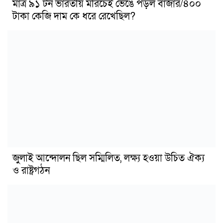
মাত্র ৯১ টন ভারতীয় মরিচেই ভেঙে পড়ল বাজার/৪০০
টাকা কেজি দাম কে ধরে রেখেছিল?
জুলাই আন্দোলন ছিল সম্মিলিত, লক্ষ্য হওয়া উচিত ঐক্য
ও রাষ্ট্রগঠন