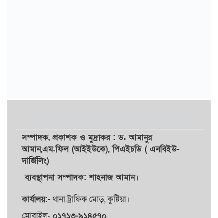
সম্পাদক,
প্রকাশক
ও
মুদ্রাকর
: ড. আমানুর
আমান,
এম.ফিল (আইইউকে), পিএইচডি ( এনবিইউ-
দার্জিলিং)
ব্যবস্থাপনা সম্পাদক: শাহনাজ আমান।
কার্যালয়:-
থানা ট্রাফিক মোড়, কুষ্টিয়া।
মোবাইল-
০১৭১৩-৯১৪৫৭০
,