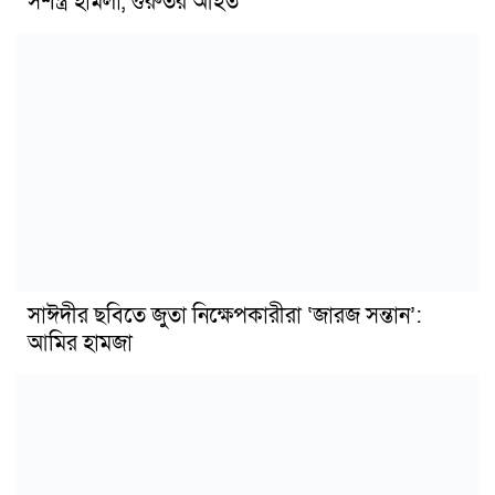
সশস্ত্র হামলা, গুরুতর আহত
সাঈদীর ছবিতে জুতা নিক্ষেপকারীরা ‘জারজ সন্তান’:
আমির হামজা