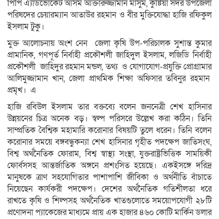
পিপি এ্যাডভোকেট আসম আক্তারুজ্জামান মাসুম, কুষ্টিয়া সদর উপজেলা
পরিষদের চেয়ারম্যান আতাউর রহমান ও বীর মুক্তিযোদ্ধা হাজি রফিকুল
ইসলাম টুকু।
মুক্ত আলোচনায় অংশ নেন জেলা কৃষি উপ-পরিচালক সুশান্ত কুমার
প্রামানিক, গণপূর্ত নির্বাহী প্রকৌশলী জাহিদুল ইসলাম, লজিডি নির্বাহী
প্রকৌশলী জাহিদুর রহমান মন্ডল, তথ্য ও যোগাযোগ-প্রযুক্তি প্রোগ্রামার
আলিমুজ্জামান খান, জেলা প্রাথমিক শিক্ষা অফিসার তবিনুর রহমান
প্রমৃখ। এ
হাজি রবিউল ইসলাম তার বক্তব্যে বলেন জননেত্রী শেখ হাসিনার
উন্নয়নের চিত্র অনেক বড়। স্বল্প পরিসরে উল্লেখ করা কঠিন। তিনি
সাম্প্রতিক বৈশ্বিক মহামারি করোনার বিষয়টি তুলে ধরেন। তিনি বলেন
করোনার সময়ে বঙ্গবন্ধুকন্যা শেখ হাসিনার গৃহীত পদক্ষেপ জাতিসংঘ,
বিশ্ব অর্থনৈতিক ফোরাম, বিশ্ব স্বাস্থ্য সংস্থা, যুক্তরাষ্ট্রভিত্তিক সাময়িকী
ফোর্বসসহ আন্তর্জাতিক অঙ্গনে প্রশংসিত হয়েছে। একইসঙ্গে দরিদ্র
মানুষকে ত্রাণ সহযোগিতার পাশাপাশি জীবিকা ও অর্থনীতি বাঁচাতে
নিয়েছেন কার্যকরী পদক্ষেপ। দেশের অর্থনৈতিক গতিশীলতা ধরে
রাখতে কৃষি ও শিল্পসহ অর্থনৈতিক খাতগুলোতে সময়োপযোগী ২৮টি
প্রণোদনা প্যাকেজের মাধ্যমে প্রায় এক হাজার ৪৬০ কোটি মার্কিন ডলার