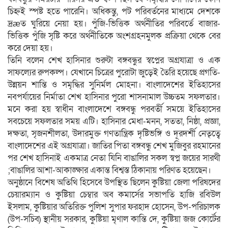
চিহ্নই স্পষ্ট হতে পারেনি। অধিকন্তু, পট পরিবর্তনের মাধ্যমে দেশকে
দ্রæত ঘুরিয়ে নেয়া হয়। পুঁজি-ভিত্তিক অর্থনীতির পরিবর্তে বাজার-
ভিত্তিক পুঁজি সৃষ্টি করে অর্থনীতিকে অংশগ্রহনমুলক প্রক্রিয়া থেকে বের
করে দেয়া হয়।
তিনি বলেন শেখ হাসিনার শুরুটা বঙ্গবন্ধুর স্বপ্নের অগ্রযাত্রা ও এক
সাফল্যের রুপকল্প। যেখানে চিত্রের পুরোটা জুড়েই তৈরি হয়েছে প্রগতি-
উন্নয়ন শান্তি ও সমৃদ্ধির সুনির্মল মোহনা। বাংলাদেশের ইতিহাসের
নবপর্যায়ের নির্মাতা শেখ হাসিনার পুরো শাসনামাল উচ্চতম সফলতার।
মনে করা হয় স্বাধীন বাংলাদেশে বঙ্গবন্ধু পরবর্তী সময়ে ইতিহাসের
সবচেয়ে সফলতার সময় এটি। হাসিনার মেধা-মনন, সততা, নিষ্ঠা, প্রজ্ঞা,
দক্ষতা, সৃজনশীলতা, উদারমুক্ত গণতান্ত্রিক দৃষ্টিভঙ্গি ও দূরদর্শী নেতৃত্বে
বাংলাদেশের এই অগ্রযাত্রা। জাতির পিতা বঙ্গবন্ধু শেখ মুজিবুর রহমানের
পর শেখ হাসিনাই একমাত্র নেতা যিনি বাঙালির সকল স্বপ্ন জয়ের সারথী
;বাঙালির আশা-আকাঙ্ক্ষার একান্ত বিশ্বস্ত ঠিকানায় পরিণত হয়েছেন।
অনুষ্ঠানে বিশেষ অতিথি হিসেবে উপস্থিত ছিলেন কুষ্টিয়া জেলা পরিষদের
চেয়ারম্যান ও কুষ্টিয়া চেম্বার অব কমার্সের সভাপতি হাজি রবিউল
ইসলাম, কুষ্টিয়ার অতিরিক্ত পুলিশ সুপার ফরহাদ হোসেন, উপ-পরিচালক
(উপ-সচিব) স্থানীয় সরকার, কুষ্টিয়া মৃণাল কান্তি দে, কুষ্টিয়া জজ কোর্টের