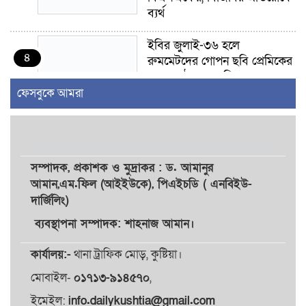
ব্যর্থ
ইবির জুলাই-৩৬ হলে
৪
রুমমেটদের গোপন ছবি প্রেমিকের
কাছে পাঠানোর অভিযোগ, ক্ষোভ
ও আতঙ্ক শিক্ষার্থীদের
ফেসবুকে আমরা
র‍্যাব বিলুপ্ত হয়ে এসআরবি,
৫
থাকছে নাগরিক অভিযোগের নতুন
ব্যবস্থা
সম্পাদক,
প্রকাশক
ও
মুদ্রাকর
: ড. আমানুর
আমান,
এম.ফিল (আইইউকে), পিএইচডি ( এনবিইউ-
খোকসায় বিএনপি নেতা নাফিজ
দার্জিলিং)
৬
আহমেদ রাজুর ওপর সশস্ত্র হামলা,
গুরুতর আহত
ব্যবস্থাপনা সম্পাদক: শাহনাজ আমান।
কার্যালয়:-
থানা ট্রাফিক মোড়, কুষ্টিয়া।
সাঈদীর ছবিতে জুতা
৭
নিক্ষেপকারীরা ‘জারজ সন্তান’:
মোবাইল-
০১৭১৩-৯১৪৫৭০
,
আমির হামজা
ইমেইল:
info.dailykushtia@gmail.com