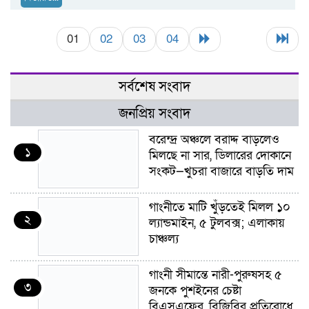
01
02
03
04
সর্বশেষ সংবাদ
জনপ্রিয় সংবাদ
বরেন্দ্র অঞ্চলে বরাদ্দ বাড়লেও
১
মিলছে না সার, ডিলারের দোকানে
সংকট—খুচরা বাজারে বাড়তি দাম
গাংনীতে মাটি খুঁড়তেই মিলল ১০
২
ল্যান্ডমাইন, ৫ টুলবক্স; এলাকায়
চাঞ্চল্য
গাংনী সীমান্তে নারী-পুরুষসহ ৫
৩
জনকে পুশইনের চেষ্টা
বিএসএফের, বিজিবির প্রতিরোধে