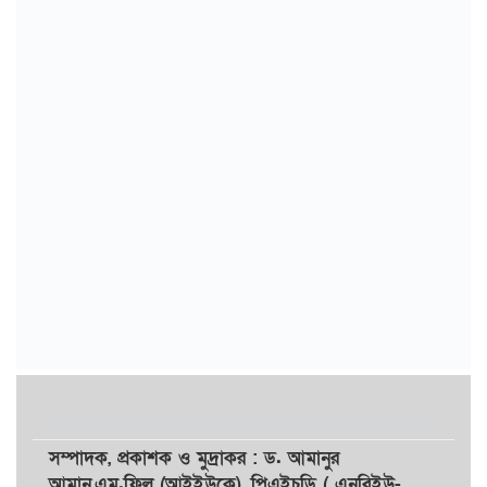
সম্পাদক,
প্রকাশক
ও
মুদ্রাকর
: ড. আমানুর
আমান,
এম.ফিল (আইইউকে), পিএইচডি ( এনবিইউ-