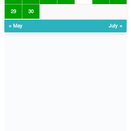
29
30
জুলাই আন্দোলন ছিল সম্মিলিত,
৯
লক্ষ্য হওয়া উচিত ঐক্য ও
রাষ্ট্রগঠন
« May
July »
ভোরে ঝিনাইদহ সীমান্তে জটলা
১০
দেখে বিএসএফের রাবার বুলেট,
বাংলাদেশি আহত