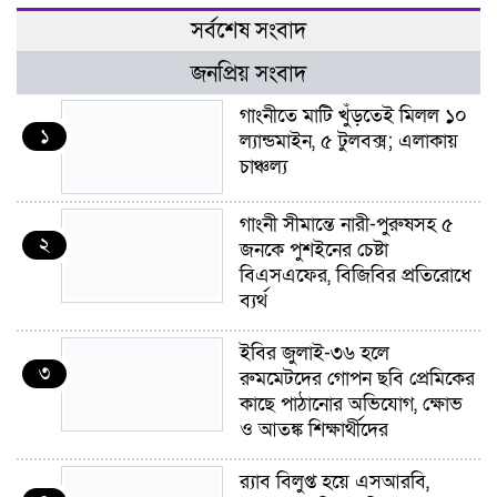
সর্বশেষ সংবাদ
জনপ্রিয় সংবাদ
গাংনীতে মাটি খুঁড়তেই মিলল ১০
১
ল্যান্ডমাইন, ৫ টুলবক্স; এলাকায়
চাঞ্চল্য
গাংনী সীমান্তে নারী-পুরুষসহ ৫
২
জনকে পুশইনের চেষ্টা
বিএসএফের, বিজিবির প্রতিরোধে
ব্যর্থ
ইবির জুলাই-৩৬ হলে
৩
রুমমেটদের গোপন ছবি প্রেমিকের
কাছে পাঠানোর অভিযোগ, ক্ষোভ
ও আতঙ্ক শিক্ষার্থীদের
র‍্যাব বিলুপ্ত হয়ে এসআরবি,