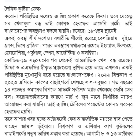
দৈনিক কুষ্টিয়া ডেস্ক/
করোনা পরিস্থিতির মধ্যেও র‌্যাঙ্কিং প্রকাশ করেছে ফিফা। তবে যেহেতু
সব খেলাধুলা বন্ধ তাই কোনও হেরফের আসেনি চার্টে। তাই
বাংলাদেশের অবস্থানও বদলে যায়নি। রযেছে। ১৮৭তম স্থানেই।
একই অবস্থা শীর্ষ দশেও। যথারীতি শীর্ষেই রয়েছে বেলজিয়াম। দুইয়ে
ফ্রান্স, তিনে ব্রাজিল। পরের অবস্থানে যথাক্রমে রয়েছে ইংল্যান্ড, উরুগুয়ে,
ক্রোয়েশিয়া, পর্তুগাল, স্পেন, আর্জেন্টিনা ও কলম্বিয়া।
কোভিড-১৯ সংক্রমণের পর থেকেই আন্তর্জাতিক খেলা বন্ধ রয়েছে।
ফিফা ও এএফসির স্বীকৃত ম্যাচগুলো স্থগিত হয়ে আছে এখনও। একই
পরিস্থিতির মুখোমুখি হতে হয়েছে বাংলাদেশকেও। ২০২২ বিশ্বকাপ ও
২০২৩ এশিয়ান কাপের বাছাইপর্বে খেলছে লাল-সবুজরা। গত বছরের
১৪ নভেম্বর ওমানের বিপক্ষে মাস্কটে সর্বশেষ ম্যাচ খেলেছে জেমি ডের
দল। করোনাভাইরাসের কারণে মার্চ ও জুন মাসে নির্ধারিত ম্যাচও
আয়োজন করা যায়নি। তাই র‌্যাঙ্কিং টেবিলের পয়েন্টেও কোনও ধরনের
হেরফের হয়নি।
তবে আশার খবর হচ্ছে অক্টোবরেই ফের আন্তর্জাতিক ম্যাচের স্বাদ পেতে
যাচ্ছেন জামাল ভূঁইয়ারা। বিশ্বকাপ ও এশিয়ান কাপ ফুটবলের
বাছাইপর্বের নতুন তারিখ প্রস্তাব করা হয়েছে। আগামী ৮ ও ১৩ অক্টোবর