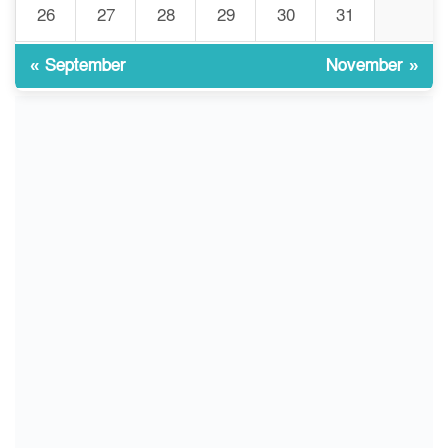
গবেষণার আগে গবেষণার ভিত্তি:
26
27
28
29
30
31
৯
বিশ্ববিদ্যালয় কি প্রস্তুত?
« September
November »
ইসলামী বিশ্ববিদ্যালয়ে
১০
ওরিয়েন্টেশন/ খাদ্যে হতাশার স্বাদ