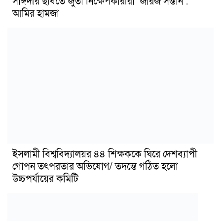
সাঈদীর ছবিতে জুতা নিক্ষেপকারীরা ‘জারজ সন্তান’:
আমির হামজা
ইসলামী বিশ্ববিদ্যালয়র ৪৪ শিক্ষককে ঘিরে দেশব্যাপী
গোপন তৎপরতার অভিযোগ/ তদন্তে গঠিত হলো
উচ্চপর্যায়ের কমিটি