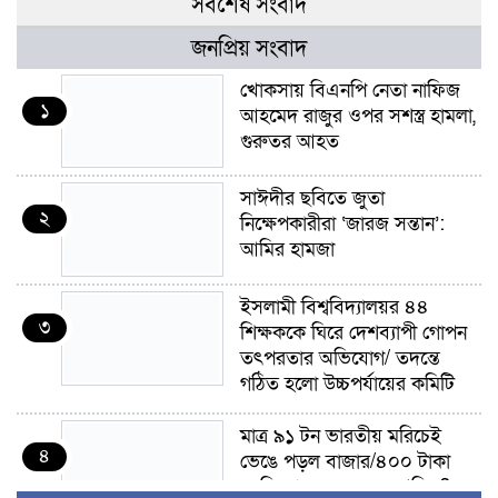
সর্বশেষ সংবাদ
জনপ্রিয় সংবাদ
খোকসায় বিএনপি নেতা নাফিজ
১
আহমেদ রাজুর ওপর সশস্ত্র হামলা,
গুরুতর আহত
সাঈদীর ছবিতে জুতা
২
নিক্ষেপকারীরা ‘জারজ সন্তান’:
আমির হামজা
ইসলামী বিশ্ববিদ্যালয়র ৪৪
৩
শিক্ষককে ঘিরে দেশব্যাপী গোপন
তৎপরতার অভিযোগ/ তদন্তে
গঠিত হলো উচ্চপর্যায়ের কমিটি
মাত্র ৯১ টন ভারতীয় মরিচেই
৪
ভেঙে পড়ল বাজার/৪০০ টাকা
কেজি দাম কে ধরে রেখেছিল?