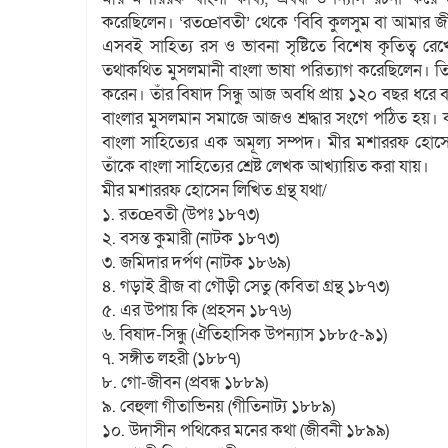
করেছিলেন। ‘রতœাবতী’ থেকে ‘বিবি কুলসুম বা আমার জীব
এসবই সাহিত্য রস ও ভাবনা সৃষ্টিতে বিশেষ কৃতিত্ব রেখে
তথাকথিত মুসলমানী বাংলা ভাষা পরিত্যাগ করেছিলেন। তিনি 
করেন। তাঁর বিষাদ সিন্ধু আজ অবধি প্রায় ১২০ বছর ধরে
বাংলার মুসলমান সমাজে আজও শ্রদ্ধার সংগে পঠিত হয়।
বাংলা সাহিত্যের এক অমূল্য সম্পদ। মীর মশাররফ হোসেনে
তাঁকে বাংলা সাহিত্যের শ্রেষ্ট লেখক আখ্যায়িত করা যায়।
মীর মশাররফ হোসেন লিখিত গ্রন্থ যথা/
১. রতœবতী (উপঃ ১৮৭৩)
২. বসন্ত কুমারী (নাটক ১৮৭৩)
৩. জমিদার দর্পণ (নাটক ১৮৬৯)
৪. গড়াই ব্রীজ বা গৌড়ী সেতু (কবিতা গ্রন্থ ১৮৭৩)
৫. এর উপায় কি (প্রহসন ১৮৭৬)
৬. বিষাদ-সিন্ধু (ঐতিহাসিক উপন্যাস ১৮৮৫-৯১)
৭. সঙ্গীত লহরী (১৮৮৭)
৮. গো-জীবন (প্রবন্ধ ১৮৮৯)
৯. বেহুলা গীতাভিনয় (গীতিনাট্য ১৮৮৯)
১০. উদাসীন পথিকের মনের কথা (জীবনী ১৮৯৯)