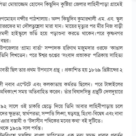
িতা মোয়াজ্জেম হোসেন কিছুদিন কুষ্টিয়া জেলার লাহিনীপাড়া গ্রামেই
জগমোহন নন্দীর পাঠশালায়। অল্প কিছুদিন কুমারখালী এম. এন. স্কুল
শাররফের মা দৌলতুন্নেসা মারা যান। মায়ের মৃত্যুর পর মীর নিজ বাড়ী
ী হাইস্কুলে ভর্তি হয়ে পড়াশুনা করতে থাকেন।পরে কৃষ্ণনগর
৩ বছর।
উপজেলার ‘গ্রাম্য বার্তা’ সম্পাদক হরিণাথ মজুমদার ওরফে ‘কাঙাল
িনি লিখতেন। পরে ঈশ্বর গুপ্তের ‘সংবাদ প্রভাকর’ পত্রিকায় সাহিত্য
তী ছিল তার প্রথম উপন্যাস গ্রন্থ । প্রকাশিত হয় ১৮৬৯ খ্রিষ্টাব্দের ২
ী নবাব এস্টেটে এবং কলকাতায় কর্মরত ছিলেন। পরে টাঙ্গাইলের
ধিকাংশ সময় অতিবাহিত করেন। তাঁর বিষাদসিন্ধু গ্রন্থটি দেলদুয়ারে
১৮৯২ সালে ওই চাকরি ছেড়ে দিয়ে তিনি আবার লাহিনীপাড়ায় চলে
রতা, স্বার্থপরতা, সম্পত্তি লিপ্সা, ষড়যন্ত্র, হিংসা-বিদ্বেষ এবং নানা
ার বস্তানী ও ‘উদাসীন পথিকের মনের কথা’ বই দুটিতে।
কে ১৯০৯ সাল পর্যন্ত।
নবিংশে মুসলিম বাংলা সাহিত্যের এক নব্য সমৃদ্ধ ধারার প্রবর্তন