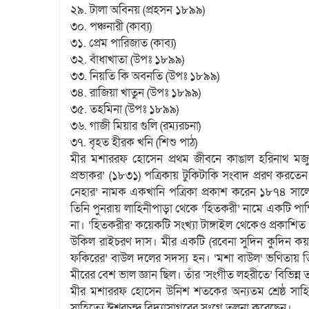
২৯. টালা অবিনয় (প্রহসন ১৮৯৯)
৩০. পঞ্চনারী (কাব্য)
৩১. প্রেম পারিজাত (কাব্য)
৩২. বাঁধাখাতা (উপঃ ১৮৯৯)
৩৩. নিয়তি কি অবনতি (উপঃ ১৮৯৯)
৩৪. রাজিয়া খাতুন (উপঃ ১৮৯৯)
৩৫. তহমিনা (উপঃ ১৮৯৯)
৩৬. গাজী মিয়ার গুলি (রম্যরচনা)
৩৭. বৃহত হীরক খনি (শিশু পাঠ)
মীর মশাররফ হোসেন প্রথম জীবনে কাঙাল হরিনাথ মজুমদার
প্রভাকর’ (১৮৩১) পত্রিকায় টুকিটাকি সংবাদ প্ররণ করতেন
নেহার’ নামক একখানি পত্রিকা প্রকাশ করেন ১৮৭৪ সালে।
তিনি পুনরায় লাহিনীপাড়া থেকে ‘হিতকরী’ নামে একটি পা
না। ‘হিতকরীর’ কয়েকটি সংখ্যা টাঙ্গাইল থেকেও প্রকাশিত 
উকিল রাইচরণ দাস। মীর একটি (রবেনা সুদিন কুদিন কয়
ফকিরের’ বাউল দলের সদস্য হন। ‘মশা বাউল’ ভণিতায় তি
মীরের বেশ ভাল জ্ঞান ছিল। তাঁর ‘সংগীত লহরীতে’ বিভিন্
মীর মশাররফ হোসেন উনিশ শতকের অন্যতম শ্রেষ্ঠ সাহিত্যিক
সাহিত্যে ঈশ্বরচন্দ্র বিদ্যাসাগরের সংগে তুলনা করেছেন।