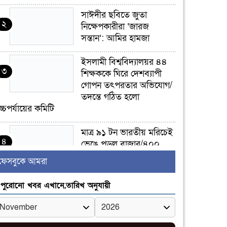
সাঈদীর ছবিতে জুতা
২
নিক্ষেপকারীরা ‘জারজ
সন্তান’: আমির হামজা
ইসলামী বিশ্ববিদ্যালয়র ৪৪
৩
শিক্ষককে ঘিরে দেশব্যাপী
গোপন তৎপরতার অভিযোগ/
তদন্তে গঠিত হলো
চ্চপর্যায়ের কমিটি
মাত্র ৯১ টন ভারতীয় মরিচেই
৪
ভেঙে পড়ল বাজার/৪০০
টাকা কেজি দাম কে ধরে
ফেসবুকে আমরা
েখেছিল?
পুরোনো খবর এখানে,তারিখ অনুযায়ী
জুলাই আন্দোলন ছিল
৫
সম্মিলিত, লক্ষ্য হওয়া উচিত
ঐক্য ও রাষ্ট্রগঠন