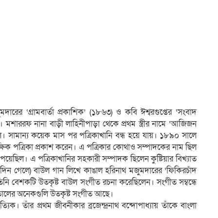
ের ‘গ্রামবার্তা প্রকাশিক’ (১৮৬৩) ও কবি ঈশ্বরগুপ্তের ‘সংবাদ
। মশাররফ নানা বাড়ী লাহিনীপাড়া থেকে প্রথম স্ত্রীর নামে ‘আজিজন
 সামান্য কয়েক মাস পর পত্রিকাখানি বন্ধ হয়ে যায়। ১৮৯০ সালে
ক্ষিক পত্রিকা প্রকাশ করেন। এ পত্রিকার কোথাও সম্পাদকের নাম ছিল
পয়েছিল। এ পত্রিকাখানির সহকারী সম্পাদক ছিলেন কুষ্টিয়ার বিখ্যাত
দিন গেলে) বাউল গান লিখে কাঙাল হরিনাথ মজুমদারের ‘ফিকিরচাঁদ
নি বেশকটি উতকৃষ্ট বাউল সংগীত রচনা করেছিলেন। সংগীত সম্বন্ধে
ন তালের অনেকগুলি উতকৃষ্ট সংগীত আছে।
। তাঁর প্রথম জীবনীকার ব্রজেন্দ্রনাথ বন্দোপাধ্যায় তাঁকে বাংলা