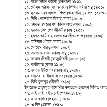
১১. গাজী মিয়ার বস্তানী (রম্যরচনা ১৮৯৯)
১২. মৌলুদ শরীফ (গদ্যে-পদ্যে লিখিত ধর্মীয় গ্রন্থ ১৯০০)
১৩. মুসলমানের বাঙ্গালা শিক্ষা (ছাত্র পাঠ্য ১ম ভাগ ১৯০৩ 
১৪. বিবি খোদেজার বিবাহ (কাব্য ১৯০৫)
১৫. হযরত ওমরের ধর্ম জীবন লাভ (কাব্য ১৯০৫)
১৬. হযরত বেলালের জীবনী (প্রবন্ধ ১৯০৫)
১৭. হযরত আমীর হামজার ধর্ম জীবন লাভ (কাব্য ১৯০৫)
১৮. মদিনার গৌরব (কাব্য ১৯০৬)
১৯. মোশ্লেম বীরত্ব (কাব্য ১৯০৭)
২০. এসলামের জয় (প্রবন্ধ গ্রন্থ ১৯০৮)
২১. আমার জীবনী (আত্মজীবনী ১৯০৮-১০)
২২. বাজীমাত (কাব্য ১৯০৮)
২৩. হযরত ইউসোফ (প্রবন্ধ গ্রন্থ ১৯০৮)
২৪. খোতবা বা ঈদুল ফিতর (কাব্য ১৯০৮)
২৫. বিবি কুলসুম (জীবনী ১৯১০)
উপরোক্ত গ্রন্থসমূহ বাদে মীর মশাররফ হোসেন লিখিত অপর ১২
২৬. ভাই ভাই এইত চাই (প্রহসন ১৮৯৯)
২৭. ফাঁস কাগজ (প্রহসন ১৮৯৯)
২৮. এ কি! (প্রহসন ১৮৯৯)