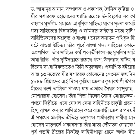
ড. আমানুর আমান, সম্পাদক ও প্রকাশক, দৈনিক কুষ্টিয়া ও দ
মীর মশাররফ হোসেনের খ্যাতি রয়েছে উনবিংশের সব থে
বাংলার মুসলিম সমাজে আধুনিক সাহিত্য ধারার সূচনা কর
গদ্য সাহিত্যের বিষাদসিন্ধু ও জমিদার দর্পণের মতো সৃষ
সাহিত্যিকদের অগ্রদূত ও বাংলা গদ্যের অন্যতম পথিকৃৎ হ
ঘটে যাওয়া উচিত। তাঁর পূর্বে বাংলা গদ্য সাহিত্যে কো
অগ্রপথিক। তাঁর সাহিত্য কর্ম পরবর্তীকালে বহু মুসলিম সাহি
ভাষা রীতি। তাঁর সৃষ্টিসম্ভারে রয়েছে গল্প, উপন্যাস, নাটক, কব
ছিলেন সাংবাদিকতাতেও তিনি অত্যুজ্জল। প্রকাশিত বইয়ের
আজ ১৩ নভেম্বর মীর মশাররফ হোসেনের ১৭৩তম জন্মদিন।
১৮৪৮ খ্রিষ্টাব্দের এই দিনে কুষ্টিয়া জেলার কুমারখালী উ
মীরের বংশ তালিকা পাওয়া যায় এভাবে সৈয়দ সা’দুল্লাহ,
মোশাররফ হোসেন। তাঁর পিতা ছিলেন সৈয়দ মোয়াজ্জেম হোস
প্রথমে দিল্লীতে এসে মোগল সেনা বাহিনীতে চাকুরী গ্র
হিন্দু ব্রাহ্মণ কন্যার পাণি গ্রহন করে রাজবাড়ী জেলার পদমদ
ঐ সময়ের প্রচলিত ঐতিহ্য অনুসারে গর্ভাবস্থায় নারীরা
হোসেন মাতৃগর্ভে থাকাবস’ায় তাঁর মাতা দৌলতন নেছাকে 
পূর্ব গড়াই ব্রীজের নিকটস্থ লাহিনীপাড়া গ্রামে অর্থা