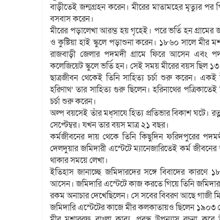
বাড়ীতেই জন্মগ্রহন করেন। মীরের মাতামহের মৃত্যুর পর প
বসবাস করেন।
মীরের পড়ালেখা আরম্ভ হয় গৃহেই। পরে ভর্তি হন গ্রামের 
ও কুষ্টিয়া হাই স্কুলে পড়াশুনা করেন। ১৮৬০ সালে মীর ম
রাজবাড়ী জেলার পদমদী গ্রামে ফিরে আসেন এবং পদমদ
কলেজিয়েট স্কুলে ভর্তি হন। সেই সময় মীরের বয়স ছিল ১
ছাত্রজীবন থেকেই তিনি সাহিত্য চর্চা শুরু করেন। একই 
হরিণাথ’ তার সাহিত্য গুরু ছিলেন। হরিনাথের পত্রিকাতেই ত
চর্চা শুরু করেন।
অল্প বয়সেই তাঁর মধ্সাযে হিত্য প্রতিভার বিকাশ ঘটে। রত্নাব
সেপ্টেম্বর। যখন তার বয়স মাত্র ২১ বছর।
কর্মজীবনের দায় থেকে তিনি কিছুদিন ফরিদপুরের পদমদ
দেলদুয়ার জমিদারী এস্টেটে ম্যানেজারিতেই কর্ম জীবনের অ
থাকার সময়ে লেখা।
ইতিহাস জানাচ্ছে জমিদারদের সঙ্গে বিবাদের কারণে 
আসেন। জমিদারি এস্টেটে কাজ করতে গিয়ে তিনি জমিদারদের ক্ষুদ্
রকম অনাচার দেখেছিলেন। সে সবের বিবরণ আছে গাজী মিঞ
জমিদারি এস্টেটের কাজে মীর কলকাতায়ও ছিলেন ১৯০৩ থে
মীর মশাররফ বাংলা কাব্য, প্রবন্ধ উপন্যাস রচনা করে উ