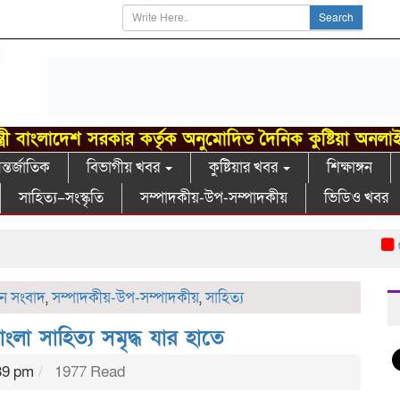
Search
্ত্রী বাংলাদেশ সরকার কর্তৃক অনুমোদিত দৈনিক কুষ্টিয়া অনলা
্তর্জাতিক
বিভাগীয় খবর
কুষ্টিয়ার খবর
শিক্ষাঙ্গন
সাহিত্য–সংস্কৃতি
সম্পাদকীয়-উপ-সম্পাদকীয়
ভিডিও খবর
খোকসায়
ধান সংবাদ
,
সম্পাদকীয়-উপ-সম্পাদকীয়
,
সাহিত্য
া সাহিত্য সমৃদ্ধ যার হাতে
39 pm
1977 Read