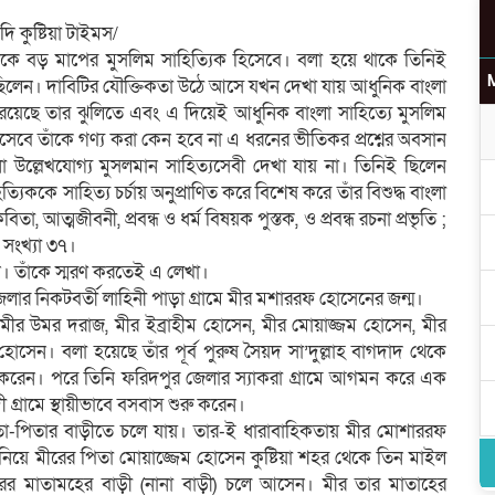
ি কুষ্টিয়া টাইমস/
কে বড় মাপের মুসলিম সাহিত্যিক হিসেবে। বলা হয়ে থাকে তিনিই
েছিলেন। দাবিটির যৌক্তিকতা উঠে আসে যখন দেখা যায় আধুনিক বাংলা
্টি রয়েছে তার ঝুলিতে এবং এ দিয়েই আধুনিক বাংলা সাহিত্যে মুসলিম
িসেবে তাঁকে গণ্য করা কেন হবে না এ ধরনের ভীতিকর প্রশ্নের অবসান
নো উল্লেখযোগ্য মুসলমান সাহিত্যসেবী দেখা যায় না। তিনিই ছিলেন
ত্যিককে সাহিত্য চর্চায় অনুপ্রাণিত করে বিশেষ করে তাঁর বিশুদ্ধ বাংলা
িতা, আত্মজীবনী, প্রবন্ধ ও ধর্ম বিষয়ক পুস্তক, ও প্রবন্ধ রচনা প্রভৃতি ;
 সংখ্যা ৩৭।
 তাঁকে স্মরণ করতেই এ লেখা।
পজেলার নিকটবর্তী লাহিনী পাড়া গ্রামে মীর মশাররফ হোসেনের জন্ম।
 মীর উমর দরাজ, মীর ইব্রাহীম হোসেন, মীর মোয়াজ্জম হোসেন, মীর
েন। বলা হয়েছে তাঁর পূর্ব পুরুষ সৈয়দ সা’দুল্লাহ বাগদাদ থেকে
হন করেন। পরে তিনি ফরিদপুর জেলার স্যাকরা গ্রামে আগমন করে এক
ী গ্রামে স্থায়ীভাবে বসবাস শুরু করেন।
 মাতা-পিতার বাড়ীতে চলে যায়। তার-ই ধারাবাহিকতায় মীর মোশাররফ
নিয়ে মীরের পিতা মোয়াজ্জেম হোসেন কুষ্টিয়া শহর থেকে তিন মাইল
ৎ মীরের মাতামহের বাড়ী (নানা বাড়ী) চলে আসেন। মীর তার মাতাহের