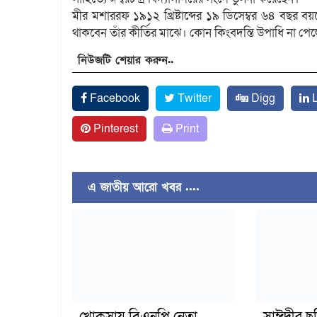
মীর মশাররফ ১৯১২ খ্রিষ্টাব্দের ১৯ ডিসেম্বর ৬৪ বছর
থাকবেন তাঁর কীর্তির মাঝে। কোন কিংবদন্তি উপাধি না পে
নিউজটি শেয়ার করুন..
Facebook
Twitter
Digg
L
Pinterest
Print
এ জাতীয় আরো খবর ....
খোকসায় বিএনপি নেতা
সাঈদীর ছ