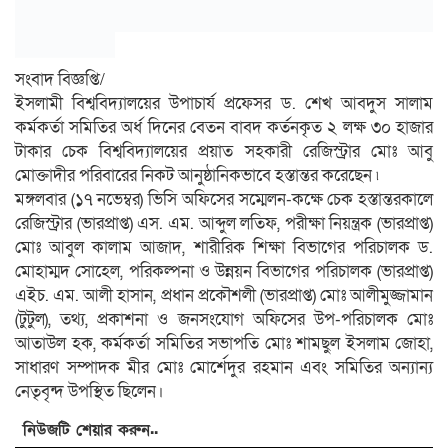
সংবাদ বিজ্ঞপ্তি/
ইসলামী বিশ্ববিদ্যালয়ের উপাচার্য প্রফেসর ড. শেখ আবদুস সালাম
কর্মকর্তা সমিতির অর্ধ দিনের বেতন বাবদ কর্তনকৃত ২ লক্ষ ৩০ হাজার
টাকার চেক বিশ্ববিদ্যালয়ের প্রয়াত সহকারী রেজিস্ট্রার মোঃ আবু
মোক্তাদীর পরিবারের নিকট আনুষ্ঠানিকভাবে হস্তান্তর করেছেন ৷
মঙ্গলবার (১৭ নভেম্বর) ভিসি অফিসের সম্মেলন-কক্ষে চেক হস্তান্তরকালে
রেজিস্ট্রার (ভারপ্রাপ্ত) এস. এম. আব্দুল লতিফ, পরীক্ষা নিয়ন্ত্রক (ভারপ্রাপ্ত)
মোঃ আবুল কালাম আজাদ, শারীরিক শিক্ষা বিভাগের পরিচালক ড.
মোহাম্মদ সোহেল, পরিকল্পনা ও উন্নয়ন বিভাগের পরিচালক (ভারপ্রাপ্ত)
এইচ. এম. আলী হাসান, প্রধান প্রকৌশলী (ভারপ্রাপ্ত) মোঃ আলীমুজ্জামান
(টুটুল), তথ্য, প্রকাশনা ও জনসংযোগ অফিসের উপ-পরিচালক মোঃ
আতাউল হক, কর্মকর্তা সমিতির সভাপতি মোঃ শামছুল ইসলাম জোহা,
সাধারণ সম্পাদক মীর মোঃ মোর্শেদুর রহমান এবং সমিতির অন্যান্য
নেতৃবৃন্দ উপস্থিত ছিলেন।
নিউজটি শেয়ার করুন..