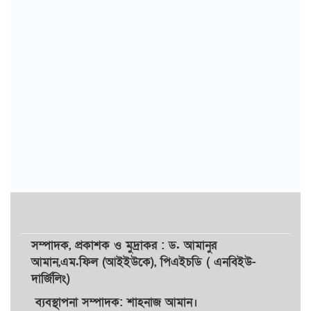
সম্পাদক,
প্রকাশক
ও
মুদ্রাকর
: ড. আমানুর
আমান,
এম.ফিল (আইইউকে), পিএইচডি ( এনবিইউ-
দার্জিলিং)
ব্যবস্থাপনা সম্পাদক: শাহনাজ আমান।