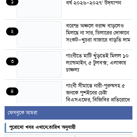
১
বর্ষ ২০২৬–২০২৭’ উদ্‌যাপন
বরেন্দ্র অঞ্চলে বরাদ্দ বাড়লেও
২
মিলছে না সার, ডিলারের দোকানে
সংকট—খুচরা বাজারে বাড়তি দাম
গাংনীতে মাটি খুঁড়তেই মিলল ১০
৩
ল্যান্ডমাইন, ৫ টুলবক্স; এলাকায়
চাঞ্চল্য
গাংনী সীমান্তে নারী-পুরুষসহ ৫
৪
জনকে পুশইনের চেষ্টা
বিএসএফের, বিজিবির প্রতিরোধে
ব্যর্থ
ফেসবুকে আমরা
ইবির জুলাই-৩৬ হলে
৫
পুরোনো খবর এখানে,তারিখ অনুযায়ী
রুমমেটদের গোপন ছবি প্রেমিকের
কাছে পাঠানোর অভিযোগ, ক্ষোভ