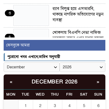
র‍্যাব বিলুপ্ত হয়ে এসআরবি,
৩
থাকছে নাগরিক অভিযোগের নতুন
ব্যবস্থা
খোকসায় বিএনপি নেতা নাফিজ
৪
আহমেদ রাজুর ওপর সশস্ত্র হামলা,
গুরুতর আহত
ফেসবুকে আমরা
সাঈদীর ছবিতে জুতা
পুরোনো খবর এখানে,তারিখ অনুযায়ী
৫
নিক্ষেপকারীরা ‘জারজ সন্তান’:
আমির হামজা
ইসলামী বিশ্ববিদ্যালয়র ৪৪
DECEMBER 2026
«
»
৬
শিক্ষককে ঘিরে দেশব্যাপী গোপন
তৎপরতার অভিযোগ/ তদন্তে
MON
TUE
WED
THU
FRI
SAT
SUN
গঠিত হলো উচ্চপর্যায়ের কমিটি
1
2
3
4
5
6
মাত্র ৯১ টন ভারতীয় মরিচেই