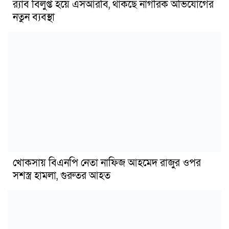
র‍্যাব বিলুপ্ত হয়ে এসআরবি, থাকছে নাগরিক অভিযোগের
নতুন ব্যবস্থা
খোকসায় বিএনপি নেতা নাফিজ আহমেদ রাজুর ওপর
সশস্ত্র হামলা, গুরুতর আহত