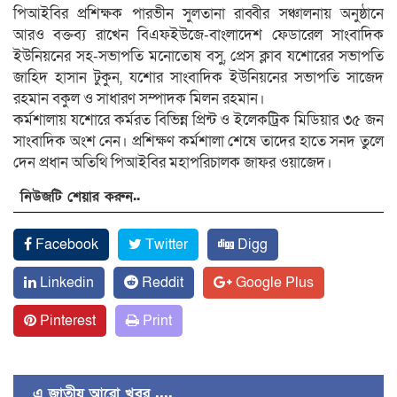
পিআইবির প্রশিক্ষক পারভীন সুলতানা রাব্বীর সঞ্চালনায় অনুষ্ঠানে
আরও বক্তব্য রাখেন বিএফইউজে-বাংলাদেশ ফেডারেল সাংবাদিক
ইউনিয়নের সহ-সভাপতি মনোতোষ বসু, প্রেস ক্লাব যশোরের সভাপতি
জাহিদ হাসান টুকুন, যশোর সাংবাদিক ইউনিয়নের সভাপতি সাজেদ
রহমান বকুল ও সাধারণ সম্পাদক মিলন রহমান।
কর্মশালায় যশোরে কর্মরত বিভিন্ন প্রিন্ট ও ইলেকট্রিক মিডিয়ার ৩৫ জন
সাংবাদিক অংশ নেন। প্রশিক্ষণ কর্মশালা শেষে তাদের হাতে সনদ তুলে
দেন প্রধান অতিথি পিআইবির মহাপরিচালক জাফর ওয়াজেদ।
নিউজটি শেয়ার করুন..
Facebook
Twitter
Digg
Linkedin
Reddit
Google Plus
Pinterest
Print
এ জাতীয় আরো খবর ....