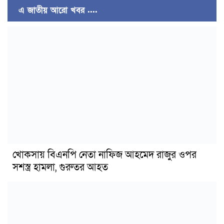
এ জাতীয় আরো খবর ....
খোকসায় বিএনপি নেতা নাফিজ আহমেদ রাজুর ওপর
সশস্ত্র হামলা, গুরুতর আহত