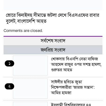
ভোরে ঝিনাইদহ সীমান্তে জটলা দেখে বিএসএফের রাবার
বুলেট, বাংলাদেশি আহত
Comments are closed.
সর্বশেষ সংবাদ
জনপ্রিয় সংবাদ
খোকসায় বিএনপি নেতা নাফিজ
১
আহমেদ রাজুর ওপর সশস্ত্র হামলা,
গুরুতর আহত
সাঈদীর ছবিতে জুতা
২
নিক্ষেপকারীরা ‘জারজ সন্তান’:
আমির হামজা
ইসলামী বিশ্ববিদ্যালয়র ৪৪