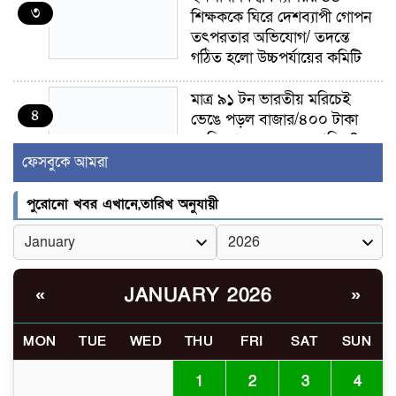
৩
শিক্ষককে ঘিরে দেশব্যাপী গোপন
তৎপরতার অভিযোগ/ তদন্তে
গঠিত হলো উচ্চপর্যায়ের কমিটি
মাত্র ৯১ টন ভারতীয় মরিচেই
৪
ভেঙে পড়ল বাজার/৪০০ টাকা
কেজি দাম কে ধরে রেখেছিল?
ফেসবুকে আমরা
জুলাই আন্দোলন ছিল সম্মিলিত,
৫
লক্ষ্য হওয়া উচিত ঐক্য ও
পুরোনো খবর এখানে,তারিখ অনুযায়ী
রাষ্ট্রগঠন
ভোরে ঝিনাইদহ সীমান্তে জটলা
৬
দেখে বিএসএফের রাবার বুলেট,
JANUARY 2026
«
»
বাংলাদেশি আহত
MON
TUE
WED
THU
FRI
SAT
SUN
চুয়াডাঙ্গা/ প্রথম স্ত্রীকে নিয়ে
৭
মালয়েশিয়ায়, দ্বিতীয় স্ত্রী
1
2
3
4