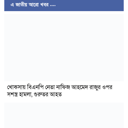
এ জাতীয় আরো খবর ....
খোকসায় বিএনপি নেতা নাফিজ আহমেদ রাজুর ওপর
সশস্ত্র হামলা, গুরুতর আহত