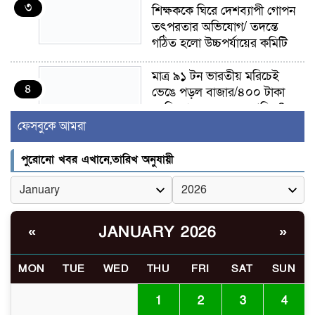
৩
শিক্ষককে ঘিরে দেশব্যাপী গোপন
তৎপরতার অভিযোগ/ তদন্তে
গঠিত হলো উচ্চপর্যায়ের কমিটি
মাত্র ৯১ টন ভারতীয় মরিচেই
৪
ভেঙে পড়ল বাজার/৪০০ টাকা
কেজি দাম কে ধরে রেখেছিল?
ফেসবুকে আমরা
জুলাই আন্দোলন ছিল সম্মিলিত,
৫
লক্ষ্য হওয়া উচিত ঐক্য ও
পুরোনো খবর এখানে,তারিখ অনুযায়ী
রাষ্ট্রগঠন
ভোরে ঝিনাইদহ সীমান্তে জটলা
৬
দেখে বিএসএফের রাবার বুলেট,
JANUARY 2026
«
»
বাংলাদেশি আহত
MON
TUE
WED
THU
FRI
SAT
SUN
চুয়াডাঙ্গা/ প্রথম স্ত্রীকে নিয়ে
৭
মালয়েশিয়ায়, দ্বিতীয় স্ত্রী
1
2
3
4
বুলডোজার দিয়ে ভাঙলো স্বামীর