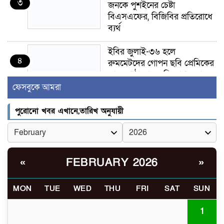
৩
জনকে পুশইনের চেষ্টা
বিএসএফের, বিজিবির প্রতিরোধে
ব্যর্থ
ইবির জুলাই-৩৬ হলে
৪
রুমমেটদের গোপন ছবি প্রেমিকের
কাছে পাঠানোর অভিযোগ, ক্ষোভ
ও আতঙ্ক শিক্ষার্থীদের
ফেসবুকে আমরা
র‍্যাব বিলুপ্ত হয়ে এসআরবি,
পুরোনো খবর এখানে,তারিখ অনুযায়ী
৫
থাকছে নাগরিক অভিযোগের নতুন
ব্যবস্থা
খোকসায় বিএনপি নেতা নাফিজ
FEBRUARY 2026
«
»
৬
আহমেদ রাজুর ওপর সশস্ত্র হামলা,
গুরুতর আহত
MON
TUE
WED
THU
FRI
SAT
SUN
সাঈদীর ছবিতে জুতা
1
৭
নিক্ষেপকারীরা ‘জারজ সন্তান’: