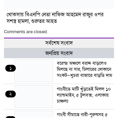
খোকসায় বিএনপি নেতা নাফিজ আহমেদ রাজুর ওপর
সশস্ত্র হামলা, গুরুতর আহত
Comments are closed.
সর্বশেষ সংবাদ
জনপ্রিয় সংবাদ
বরেন্দ্র অঞ্চলে বরাদ্দ বাড়লেও
১
মিলছে না সার, ডিলারের দোকানে
সংকট—খুচরা বাজারে বাড়তি দাম
গাংনীতে মাটি খুঁড়তেই মিলল ১০
২
ল্যান্ডমাইন, ৫ টুলবক্স; এলাকায়
চাঞ্চল্য
গাংনী সীমান্তে নারী-পুরুষসহ ৫