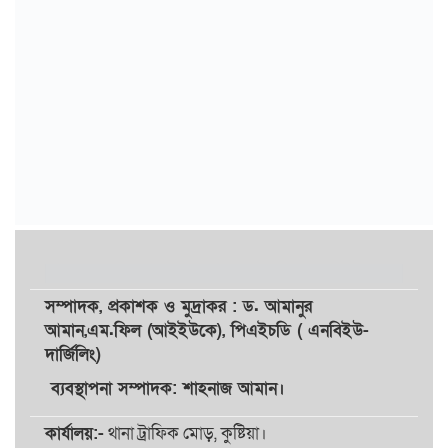
সম্পাদক,
প্রকাশক
ও
মুদ্রাকর
: ড. আমানুর
আমান,
এম.ফিল (আইইউকে), পিএইচডি ( এনবিইউ-
দার্জিলিং)
ব্যবস্থাপনা সম্পাদক: শাহনাজ আমান।
কার্যালয়:-
থানা ট্রাফিক মোড়, কুষ্টিয়া।