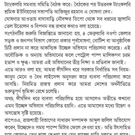
ট্যাংকলরি সমবায় সমিতি বৈঠক করে। বৈঠকের পর উত্তরবঙ্গ ট্যাংকলরি
শ্রমিক ইউনিয়নের সভাপতি আজিজুর রহমান এ ঘোষণা দেন।
ঘোষণার আওতায় বাঘাবাড়ি নৌবন্দর ডিপো থেকে সব ধরনের জ্বালানি
তেল উত্তোলন ও বিপণন বন্ধ রাখার কথাও বলা হয়েছে।
সংগঠনটির জরুরি বিজ্ঞপ্তিতে জানানো হয়, ৪ ফেব্রুয়ারি নওগাঁ জেলার
সড়ক ও জনপথ বিভাগ কোনো প্রকার পূর্বঘোষণা, নোটিশ বা আনুষ্ঠানিক
চিঠি প্রদান না করে আকস্মিক উচ্ছেদ অভিযান পরিচালনা করেছে। এই
অযৌক্তিক ও অন্যায় অভিযানের ফলে পেট্রোল পাম্প মালিকগণ চরম
হতাশ ও ক্ষুব্ধ। আমরা এই অভিযানের তীব্র নিন্দা ও প্রতিবাদ জানাই।
এতে আরও বলা হয়, আমরা দীর্ঘদিন ধরে সরকার নির্ধারিত সব নিয়ম-
কানুন মেনে ও বৈধ লাইসেন্স অনুসরণ করে ব্যবসা পরিচালনা করে
আসছি। নিয়মিত রাজস্ব প্রদান করে আমরা দেশের অর্থনীতিতে
গুরুত্বপূর্ণ ভূমিকা রেখে চলেছি।
অথচ, দীর্ঘদিন ধরে ব্যবসা পরিচালিত হয়ে আসলেও অতীতে কখনো
এমন উচ্ছেদ অভিযান পরিচালিত হয়নি। এতে আমাদের মধ্যে উদ্বেগ ও
অসন্তোষ সৃষ্টি হয়েছে।
বাপেওএ, রাজশাহী বিভাগের সাধারণ সম্পাদক আব্দুল জলিল অভিযোগ
করেন, উচ্ছেদেও সময় পাম্পে মিটার ফেলে দেওয়া হয়। অতি উৎসাহিত
হয়ে কোথাও ড্রেন খুলে দেওয়া হয় যেন পাম্পে গাড়ি ঢুকতে না পারে।