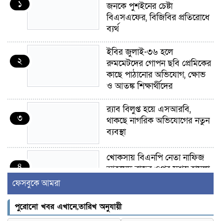
১
জনকে পুশইনের চেষ্টা
বিএসএফের, বিজিবির প্রতিরোধে
ব্যর্থ
ইবির জুলাই-৩৬ হলে
২
রুমমেটদের গোপন ছবি প্রেমিকের
কাছে পাঠানোর অভিযোগ, ক্ষোভ
ও আতঙ্ক শিক্ষার্থীদের
র‍্যাব বিলুপ্ত হয়ে এসআরবি,
৩
থাকছে নাগরিক অভিযোগের নতুন
ব্যবস্থা
খোকসায় বিএনপি নেতা নাফিজ
৪
আহমেদ রাজুর ওপর সশস্ত্র হামলা,
গুরুতর আহত
ফেসবুকে আমরা
সাঈদীর ছবিতে জুতা
পুরোনো খবর এখানে,তারিখ অনুযায়ী
৫
নিক্ষেপকারীরা ‘জারজ সন্তান’: