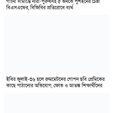
গাংনী সীমান্তে নারী-পুরুষসহ ৫ জনকে পুশইনের চেষ্টা
বিএসএফের, বিজিবির প্রতিরোধে ব্যর্থ
ইবির জুলাই-৩৬ হলে রুমমেটদের গোপন ছবি প্রেমিকের
কাছে পাঠানোর অভিযোগ, ক্ষোভ ও আতঙ্ক শিক্ষার্থীদের