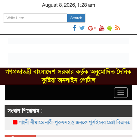
August 8, 2026, 1:28 am
Search
গণপ্রজাতন্ত্রী বাংলাদেশ সরকার কর্তৃক অনুমোদিত দৈনিক
কুষ্টিয়া অনলাইন পোর্টাল
Toggle
navigat
সংবাদ শিরোনাম :
গাংনী সীমান্তে নারী-পুরুষসহ ৫ জনকে পুশইনের চেষ্টা বিএসএফের, বিজি