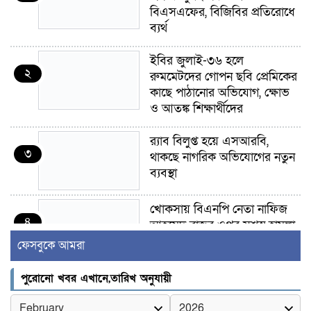
বিএসএফের, বিজিবির প্রতিরোধে
ব্যর্থ
ইবির জুলাই-৩৬ হলে
২
রুমমেটদের গোপন ছবি প্রেমিকের
কাছে পাঠানোর অভিযোগ, ক্ষোভ
ও আতঙ্ক শিক্ষার্থীদের
র‍্যাব বিলুপ্ত হয়ে এসআরবি,
৩
থাকছে নাগরিক অভিযোগের নতুন
ব্যবস্থা
খোকসায় বিএনপি নেতা নাফিজ
৪
আহমেদ রাজুর ওপর সশস্ত্র হামলা,
গুরুতর আহত
ফেসবুকে আমরা
সাঈদীর ছবিতে জুতা
পুরোনো খবর এখানে,তারিখ অনুযায়ী
৫
নিক্ষেপকারীরা ‘জারজ সন্তান’:
আমির হামজা