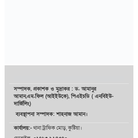
সম্পাদক,
প্রকাশক
ও
মুদ্রাকর
: ড. আমানুর
আমান,
এম.ফিল (আইইউকে), পিএইচডি ( এনবিইউ-
দার্জিলিং)
ব্যবস্থাপনা সম্পাদক: শাহনাজ আমান।
কার্যালয়:-
থানা ট্রাফিক মোড়, কুষ্টিয়া।