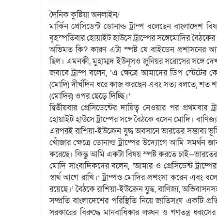
দৈনিক কুষ্টিয়া অনলাইন/
মার্কিন প্রেসিডেন্ট ডোনাল্ড ট্রাম্প বলেছেন বাংলাদেশ বি
বৃহস্পতিবার হোয়াইট হাউসে ট্রাম্পের সঙ্গেমোদির বৈঠকের
অভিমত কি? কারণ এটা স্পষ্ট যে বাইডেন প্রশাসনের আম
ছিল। এমনকী, মুহাম্মদ ইউনূসও জুনিয়র সরোসের সঙ্গে দেখ
জবাবে ট্রাম্প বলেন, ‘এ ক্ষেত্রে আমাদের ডিপ স্টেটের 
(মোদি) দীর্ঘদিন ধরে কাজ করছেন এবং সত্য বলতে, শত শত 
(মোদির) ওপর ছেড়ে দিচ্ছি।’
দ্বিতীয়বার প্রেসিডেন্টের দায়িত্ব নেওয়ার পর প্রথমবার ট্র
হোয়াইট হাউসে ট্রাম্পের সঙ্গে বৈঠকে বসেন মোদি। বাণ
এরপরই রাশিয়া-ইউক্রেন যুদ্ধ অবসানে ভারতের সম্ভাব্য ভূম
খোঁজার ক্ষেত্রে ডোনাল্ড ট্রাম্পের উদ্যোগে আমি সমর্থন
করেছে। কিন্তু আমি একটা বিষয় স্পষ্ট করতে চাই—ভারতের 
মোদি সাংবাদিকদের বলেন, ‘আমার ও প্রেসিডেন্ট ট্রাম
স্বার্থ আগে রাখি।’ ট্রাম্পও মোদির প্রশংসা করেন এবং 
রয়েছে।’ বৈঠকে রাশিয়া-ইউক্রেন যুদ্ধ, বাণিজ্য, অভিব
সম্প্রতি বাংলাদেশের পরিস্থিতি নিয়ে জাতিসংঘ একটি প্রতি
সরকারের বিরুদ্ধে মানবাধিকার লঙ্ঘন ও গণতন্ত্র ধ্