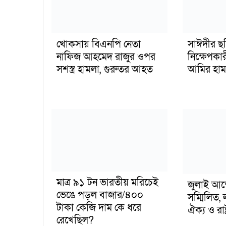
খোকসায় বিএনপি নেতা
সাঈদীর ছ
নাফিজ আহমেদ রাজুর ওপর
নিক্ষেপকার
সশস্ত্র হামলা, গুরুতর আহত
আমির হাম
মাত্র ৯১ টন ভারতীয় মরিচেই
জুলাই আন
ভেঙে পড়ল বাজার/৪০০
সম্মিলিত, 
টাকা কেজি দাম কে ধরে
ঐক্য ও রাষ্
রেখেছিল?