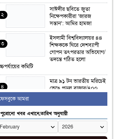
সাঈদীর ছবিতে জুতা
২
নিক্ষেপকারীরা ‘জারজ
সন্তান’: আমির হামজা
ইসলামী বিশ্ববিদ্যালয়র ৪৪
৩
শিক্ষককে ঘিরে দেশব্যাপী
গোপন তৎপরতার অভিযোগ/
তদন্তে গঠিত হলো
চ্চপর্যায়ের কমিটি
মাত্র ৯১ টন ভারতীয় মরিচেই
৪
ভেঙে পড়ল বাজার/৪০০
টাকা কেজি দাম কে ধরে
ফেসবুকে আমরা
েখেছিল?
পুরোনো খবর এখানে,তারিখ অনুযায়ী
জুলাই আন্দোলন ছিল
৫
সম্মিলিত, লক্ষ্য হওয়া উচিত
ঐক্য ও রাষ্ট্রগঠন