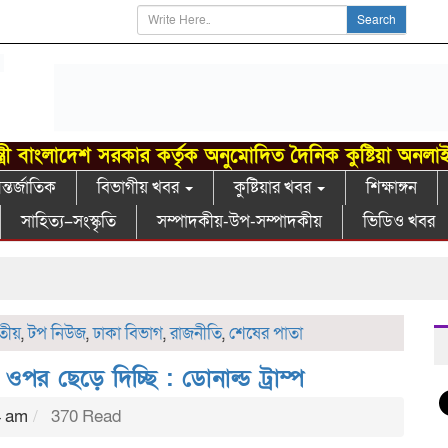
Search
্ত্রী বাংলাদেশ সরকার কর্তৃক অনুমোদিত দৈনিক কুষ্টিয়া অনলা
্তর্জাতিক
বিভাগীয় খবর
কুষ্টিয়ার খবর
শিক্ষাঙ্গন
সাহিত্য–সংস্কৃতি
সম্পাদকীয়-উপ-সম্পাদকীয়
ভিডিও খবর
খ
তীয়
,
টপ নিউজ
,
ঢাকা বিভাগ
,
রাজনীতি
,
শেষের পাতা
 ওপর ছেড়ে দিচ্ছি : ডোনাল্ড ট্রাম্প
4 am
370 Read