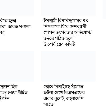
বিতে জুতা
ইসলামী বিশ্ববিদ্যালয়র ৪৪
ীরা ‘জারজ সন্তান’:
শিক্ষককে ঘিরে দেশব্যাপী
জা
গোপন তৎপরতার অভিযোগ/
তদন্তে গঠিত হলো
উচ্চপর্যায়ের কমিটি
্দোলন ছিল
ভোরে ঝিনাইদহ সীমান্তে
লক্ষ্য হওয়া উচিত
জটলা দেখে বিএসএফের
ট্রগঠন
রাবার বুলেট, বাংলাদেশি
আহত