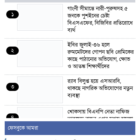
গাংনী সীমান্তে নারী-পুরুষসহ ৫
১
জনকে পুশইনের চেষ্টা
বিএসএফের, বিজিবির প্রতিরোধে
ব্যর্থ
ইবির জুলাই-৩৬ হলে
২
রুমমেটদের গোপন ছবি প্রেমিকের
কাছে পাঠানোর অভিযোগ, ক্ষোভ
ও আতঙ্ক শিক্ষার্থীদের
র‍্যাব বিলুপ্ত হয়ে এসআরবি,
৩
থাকছে নাগরিক অভিযোগের নতুন
ব্যবস্থা
খোকসায় বিএনপি নেতা নাফিজ
৪
আহমেদ রাজুর ওপর সশস্ত্র হামলা,
গুরুতর আহত
ফেসবুকে আমরা