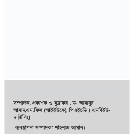
সম্পাদক,
প্রকাশক
ও
মুদ্রাকর
: ড. আমানুর
আমান,
এম.ফিল (আইইউকে), পিএইচডি ( এনবিইউ-
দার্জিলিং)
ব্যবস্থাপনা সম্পাদক: শাহনাজ আমান।