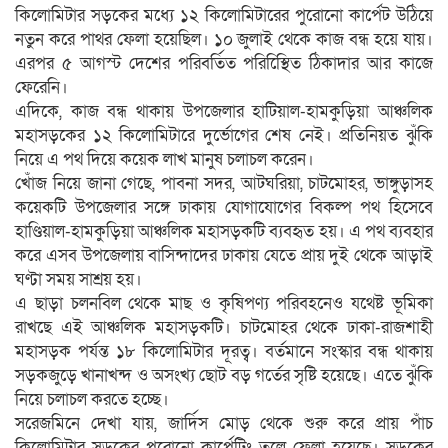
কিলোমিটার সড়কের মধ্যে ১২ কিলোমিটারের পুরোনো কার্পেট উঠিয়ে
নতুন করে পাথর ফেলা হয়েছিল। ১০ জুলাই থেকে কাজ বন্ধ হয়ে যায়।
এরপর ৫ আগস্ট দেশের পরিবর্তিত পরিস্থিেিত ঠিকাদার আর কাজে
ফেরেনি।
এদিকে, কাজ বন্ধ থাকায় উপজেলার হাটিয়াল-হামকুড়িয়া আঞ্চলিক
মহাসড়কের ১২ কিলোমিটারে দুর্ভোগের শেষ নেই। প্রতিনিয়ত ঝুঁকি
নিয়ে এ পথ দিয়ে কয়েক লাখ মানুষ চলাচল করেন।
খোঁজ নিয়ে জানা গেছে, পাবনা সদর, আটঘরিয়া, চাটমোহর, ভাঙ্গুড়াসহ
কয়েকটি উপজেলার সঙ্গে ঢাকায় যোগাযোগের বিকল্প পথ হিসেবে
হাণ্ডিয়াল-হামকুড়িয়া আঞ্চলিক মহাসড়কটি ব্যবহৃত হয়। এ পথ ব্যবহার
করে এসব উপজেলায় বাসিন্দাদের ঢাকায় যেতে প্রায় দুই থেকে আড়াই
ঘণ্টা সময় সাশ্রয় হয়।
এ ছাড়া চলনবিল থেকে মাছ ও কৃষিপণ্য পরিবহনেও যথেষ্ট ভূমিকা
রাখছে এই আঞ্চলিক মহাসড়কটি। চাটমোহর থেকে ঢাকা-রাজশাহী
মহাসড়ক পর্যন্ত ১৮ কিলোমিটার দূরত্ব। বর্তমানে সংস্কার বন্ধ থাকায়
সড়কজুড়ে খানাখন্দ ও অসংখ্য ছোট বড় গর্তের সৃষ্টি হয়েছে। এতে ঝুঁকি
নিয়ে চলাচল করতে হচ্ছে।
সরেজমিনে দেখা যায়, জার্দিস মোড় থেকে শুরু করে প্রায় পাঁচ
কিলোমিটার সড়কের পুরোনো কার্পেটিং তুলে ফেলা হয়েছে। সড়কের