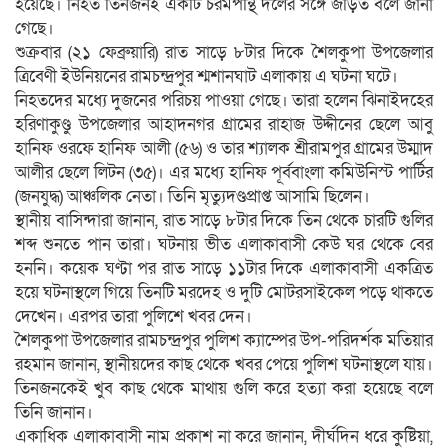
হয়েছে। নিহত তিনজনই একটি চরমপন্থি দলের সঙ্গে জড়িত বলে জানা
গেছে।
শুক্রবার (২১ ফেব্রুয়ারি) রাত সাড়ে ৮টার দিকে শৈলকুপা উপজেলার
ত্রিবেণী ইউনিয়নের রামচন্দ্রপুর শ্মশানঘাট এলাকায় এ ঘটনা ঘটে।
নিহতদের মধ্যে দুজনের পরিচয় পাওয়া গেছে। তারা হলেন ঝিনাইদহের
হরিণাকুণ্ডু উপজেলার আহাদনগর গ্রামের রাহাজ উদ্দীনের ছেলে আবু
হানিফ ওরফে হানিফ আলী (৫৬) ও তার শ্যালক শ্রীরামপুর গ্রামের উম্মাদ
আলীর ছেলে লিটন (৩৫)। এর মধ্যে হানিফ পূর্ববাংলা কমিউনিস্ট পার্টির
(জনযুদ্ধ) আঞ্চলিক নেতা। তিনি মৃত্যুদণ্ডপ্রাপ্ত আসামি ছিলেন।
স্থানীয় বাসিন্দারা জানান, রাত সাড়ে ৮টার দিকে তিন থেকে চারটি গুলির
শব্দ শুনতে পান তারা। ঘটনায় ভীত এলাকাবাসী কেউ ঘর থেকে বের
হননি। কয়েক ঘণ্টা পর রাত সাড়ে ১১টার দিকে এলাকাবাসী একত্রিত
হয়ে ঘটনাস্থলে গিয়ে তিনটি মরদেহ ও দুটি মোটরসাইকেল পড়ে থাকতে
দেখেন। এরপর তারা পুলিশে খবর দেন।
শৈলকুপা উপজেলার রামচন্দ্রপুর পুলিশ ক্যাম্পের উপ-পরিদর্শক মতিয়ার
রহমান জানান, স্থানীয়দের কাছ থেকে খবর পেয়ে পুলিশ ঘটনাস্থলে যায়।
তিনজনকেই খুব কাছ থেকে মাথায় গুলি করে হত্যা করা হয়েছে বলে
তিনি জানান।
একাধিক এলাকাবাসী নাম প্রকাশ না করে জানান, দীর্ঘদিন ধরে কুষ্টিয়া,