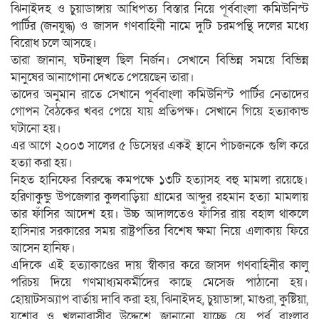
ঝিনাইদহ ও চুয়াডাঙ্গায় আধিপত্য বিস্তার নিয়ে পূর্ববাংলা কমিউনিস্ট
পার্টির (জনযুদ্ধ) ও জাসদ গণবাহিনী নামে দুটি চরমপন্থি দলের মধ্যে
বিরোধ চলে আসছে।
তারা জানান, ঘটনাস্থল ছিল নির্জন। সেখানে বিভিন্ন সময়ে বিভিন্ন
মানুষের আনাগোনা দেখতে পেয়েছেন তারা।
তাদের অনুমান রাতে সেখানে পূর্ববাংলা কমিউনিস্ট পার্টির নেতাদের
গোপন বৈঠকের খবর পেয়ে যায় প্রতিপক্ষ। সেখানে গিয়ে হত্যাকান্ড
ঘটানো হয়।
এর আগে ২০০৩ সালের ৫ ডিসেম্বর একই স্থানে পাঁচজনকে গুলি করে
হত্যা করা হয়।
নিহত হানিফের বিরুদ্ধে কমপক্ষে ১৩টি হত্যাসহ বহু মামলা রয়েছে।
হরিণাকুন্ডু উপজেলার কুলবাড়িয়া গ্রামের আব্দুর রহমান হত্যা মামলায়
তার ফাঁসির আদেশ হয়। উচ্চ আদালতেও ফাঁসির রায় বহাল থাকলে
হাসিনার সরকারের সময় রাষ্ট্রপতির বিশেষ ক্ষমা নিয়ে এলাকায় ফিরে
আসেন হানিফ।
এদিকে এই হত্যাকাণ্ডের দায় স্বীকার করে জাসদ গণবাহিনীর কালু
পরিচয় দিয়ে গণমাধ্যমকর্মীদের কাছে মেসেজ পাঠানো হয়।
হোয়াটসঅ্যাপ বার্তায় দাবি করা হয়, ঝিনাইদহ, চুয়াডাঙ্গা, মাগুরা, কুষ্টিয়া,
যশোর ও খুলনাবাসীর উদ্দেশে জানানো যাচ্ছে যে, পূর্ব বাংলার