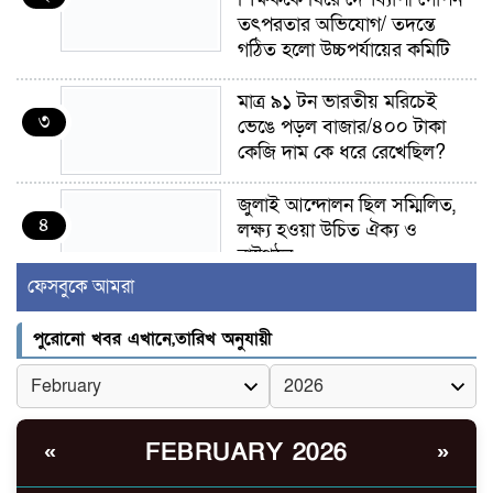
তৎপরতার অভিযোগ/ তদন্তে
গঠিত হলো উচ্চপর্যায়ের কমিটি
মাত্র ৯১ টন ভারতীয় মরিচেই
৩
ভেঙে পড়ল বাজার/৪০০ টাকা
কেজি দাম কে ধরে রেখেছিল?
জুলাই আন্দোলন ছিল সম্মিলিত,
৪
লক্ষ্য হওয়া উচিত ঐক্য ও
রাষ্ট্রগঠন
ফেসবুকে আমরা
ভোরে ঝিনাইদহ সীমান্তে জটলা
৫
দেখে বিএসএফের রাবার বুলেট,
পুরোনো খবর এখানে,তারিখ অনুযায়ী
বাংলাদেশি আহত
চুয়াডাঙ্গা/ প্রথম স্ত্রীকে নিয়ে
৬
মালয়েশিয়ায়, দ্বিতীয় স্ত্রী
FEBRUARY 2026
«
»
বুলডোজার দিয়ে ভাঙলো স্বামীর