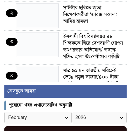
সাঈদীর ছবিতে জুতা
২
নিক্ষেপকারীরা ‘জারজ সন্তান’:
আমির হামজা
ইসলামী বিশ্ববিদ্যালয়র ৪৪
৩
শিক্ষককে ঘিরে দেশব্যাপী গোপন
তৎপরতার অভিযোগ/ তদন্তে
গঠিত হলো উচ্চপর্যায়ের কমিটি
মাত্র ৯১ টন ভারতীয় মরিচেই
৪
ভেঙে পড়ল বাজার/৪০০ টাকা
কেজি দাম কে ধরে রেখেছিল?
ফেসবুকে আমরা
জুলাই আন্দোলন ছিল সম্মিলিত,
৫
লক্ষ্য হওয়া উচিত ঐক্য ও
পুরোনো খবর এখানে,তারিখ অনুযায়ী
রাষ্ট্রগঠন
ভোরে ঝিনাইদহ সীমান্তে জটলা