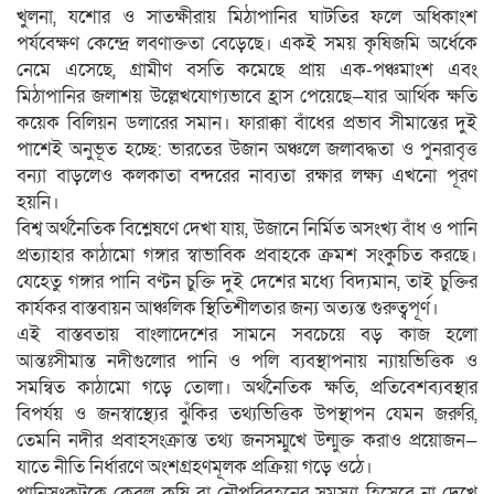
খুলনা, যশোর ও সাতক্ষীরায় মিঠাপানির ঘাটতির ফলে অধিকাংশ
পর্যবেক্ষণ কেন্দ্রে লবণাক্ততা বেড়েছে। একই সময় কৃষিজমি অর্ধেকে
নেমে এসেছে, গ্রামীণ বসতি কমেছে প্রায় এক-পঞ্চমাংশ এবং
মিঠাপানির জলাশয় উল্লেখযোগ্যভাবে হ্রাস পেয়েছে—যার আর্থিক ক্ষতি
কয়েক বিলিয়ন ডলারের সমান। ফারাক্কা বাঁধের প্রভাব সীমান্তের দুই
পাশেই অনুভূত হচ্ছে: ভারতের উজান অঞ্চলে জলাবদ্ধতা ও পুনরাবৃত্ত
বন্যা বাড়লেও কলকাতা বন্দরের নাব্যতা রক্ষার লক্ষ্য এখনো পূরণ
হয়নি।
বিশ্ব অর্থনৈতিক বিশ্লেষণে দেখা যায়, উজানে নির্মিত অসংখ্য বাঁধ ও পানি
প্রত্যাহার কাঠামো গঙ্গার স্বাভাবিক প্রবাহকে ক্রমশ সংকুচিত করছে।
যেহেতু গঙ্গার পানি বণ্টন চুক্তি দুই দেশের মধ্যে বিদ্যমান, তাই চুক্তির
কার্যকর বাস্তবায়ন আঞ্চলিক স্থিতিশীলতার জন্য অত্যন্ত গুরুত্বপূর্ণ।
এই বাস্তবতায় বাংলাদেশের সামনে সবচেয়ে বড় কাজ হলো
আন্তঃসীমান্ত নদীগুলোর পানি ও পলি ব্যবস্থাপনায় ন্যায়ভিত্তিক ও
সমন্বিত কাঠামো গড়ে তোলা। অর্থনৈতিক ক্ষতি, প্রতিবেশব্যবস্থার
বিপর্যয় ও জনস্বাস্থ্যের ঝুঁকির তথ্যভিত্তিক উপস্থাপন যেমন জরুরি,
তেমনি নদীর প্রবাহসংক্রান্ত তথ্য জনসম্মুখে উন্মুক্ত করাও প্রয়োজন—
যাতে নীতি নির্ধারণে অংশগ্রহণমূলক প্রক্রিয়া গড়ে ওঠে।
পানিসংকটকে কেবল কৃষি বা নৌপরিবহনের সমস্যা হিসেবে না দেখে