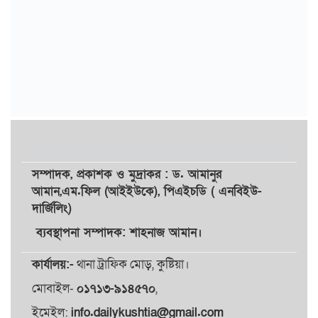
সম্পাদক,
প্রকাশক
ও
মুদ্রাকর
: ড. আমানুর
আমান,
এম.ফিল (আইইউকে), পিএইচডি ( এনবিইউ-
দার্জিলিং)
ব্যবস্থাপনা সম্পাদক: শাহনাজ আমান।
কার্যালয়:-
থানা ট্রাফিক মোড়, কুষ্টিয়া।
মোবাইল-
০১৭১৩-৯১৪৫৭০
,
ইমেইল:
info.dailykushtia@gmail.com