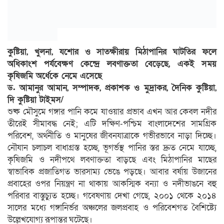
কুষ্টিয়া, খুলনা, যশোর ও সাতক্ষীরায় মিঠাপানির ঘাটতির ফলে
অধিকাংশ পর্যবেক্ষণ কেন্দ্রে লবণাক্ততা বেড়েছে, একই সময়
কৃষিজমি অর্ধেকে নেমে এসেছে
ড. আমানুর আমান, সম্পাদক, প্রকাশক ও মুদ্রাকর, দৈনিক কুষ্টিয়া,
দি কুষ্টিয়া টাই্মস/
শুষ্ক মৌসুমে গঙ্গার পানি কমে যাওয়ার প্রভাব এখন আর কেবল নদীর
তীরেই সীমাবদ্ধ নেই; এটি দক্ষিণ-পশ্চিম বাংলাদেশের সামগ্রিক
পরিবেশ, অর্থনীতি ও মানুষের জীবনযাত্রাকে গভীরভাবে নাড়া দিচ্ছে।
নৌযান চলাচল বাধাগ্রস্ত হচ্ছে, ভূগর্ভস্থ পানির স্তর দ্রুত নেমে যাচ্ছে,
কৃষিজমি ও নদীপথে লবণাক্ততা বাড়ছে এবং মিঠাপানির মাছের
স্বাভাবিক প্রজাতিগত ভারসাম্য ভেঙে পড়ছে। আবার বর্ষায় উজানের
প্রবাহের ওপর নিয়ন্ত্রণ না থাকায় আকস্মিক বন্যা ও নদীভাঙনে বহু
পরিবার বাস্তুচ্যুত হচ্ছে। গবেষণায় দেখা গেছে, ২০০১ থেকে ২০১৪
সালের মধ্যে গঙ্গানির্ভর অঞ্চলের জলপ্রবাহ ও পরিবেশগত বৈশিষ্ট্যে
উল্লেখযোগ্য রূপান্তর ঘটেছে।