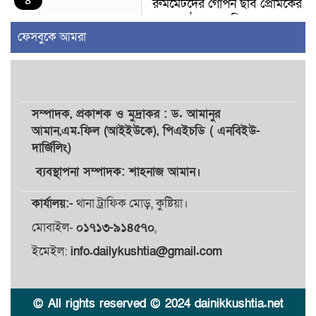
৪
রুমমেটদের গোপন ছবি প্রেমিকের
কাছে পাঠানোর অভিযোগ, ক্ষোভ
ও আতঙ্ক শিক্ষার্থীদের
ফেসবুকে আমরা
র‍্যাব বিলুপ্ত হয়ে এসআরবি,
৫
থাকছে নাগরিক অভিযোগের নতুন
ব্যবস্থা
সম্পাদক,
প্রকাশক
ও
মুদ্রাকর
: ড. আমানুর
আমান,
এম.ফিল (আইইউকে), পিএইচডি ( এনবিইউ-
খোকসায় বিএনপি নেতা নাফিজ
দার্জিলিং)
৬
আহমেদ রাজুর ওপর সশস্ত্র হামলা,
গুরুতর আহত
ব্যবস্থাপনা সম্পাদক: শাহনাজ আমান।
কার্যালয়:-
থানা ট্রাফিক মোড়, কুষ্টিয়া।
সাঈদীর ছবিতে জুতা
৭
নিক্ষেপকারীরা ‘জারজ সন্তান’:
মোবাইল-
০১৭১৩-৯১৪৫৭০
,
আমির হামজা
ইমেইল:
info.dailykushtia@gmail.com
ইসলামী বিশ্ববিদ্যালয়র ৪৪
৮
শিক্ষককে ঘিরে দেশব্যাপী গোপন
© All rights reserved © 2024 dainikkushtia.net
তৎপরতার অভিযোগ/ তদন্তে