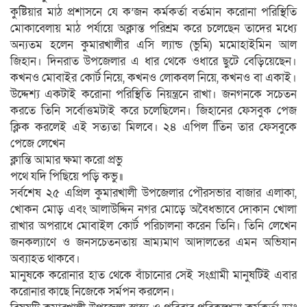
কুষ্টিয়ার মাঠ প্রশাসনে যে ক’জন কর্মকর্তা বর্তমান করোনা পরিস্থিতি
মোকাবেলায় মাঠ পর্যায়ে অক্লান্ত পরিশ্রম করে চলেছেন তাদের মধ্যে
অন্যতম হলেন কুমারখালীর এসি ল্যান্ড (ভুমি) মমোহাইমিন আল
জিহান। দিনরাত উপজেলার এ ধার থেকে ওধারে ছুটে বেড়িয়েছেন।
কখনও মোবাইর কোর্ট নিয়ে, কখনও লোকবল নিয়ে, কখনও বা একাই।
উদ্দেশ্য একটাই করোনা পরিস্থিতি নিয়ন্ত্রনে রাখা। জনগনকে সচেতন
করতে তিনি সর্বোত্তমটাই করে চলেছিলেন। জিহানের ফেসবুক পেজ
ক্লিক করলেই এই সত্যতা মিলবে। ২৪ এপিল তিিন তার ফেসবুকে
পেজে লেখেন
ক্লান্তি আমার ক্ষমা করো প্রভু
পথে যদি পিছিয়ে পড়ি কভু॥
সর্বশেষ ২৫ এপ্রিল কুমারখালী উপজেলার পৌরসভার বাজার এলাকা,
খোকন মোড় এবং আলাউদ্দিন নগর মোড়ে অবৈধভাবে দোকান খোলা
রাখার অপরাধে মোবাইল কোর্ট পরিচালনা করেন তিনি। তিনি লেখেন
জনকল্যাণে ও জনসচেতনতায় ভ্রাম্যমাণ আদালতের এমন অভিযান
অব্যাহত থাকবে।
মানুষকে করোনার হাত থেকে বাঁচানোর সেই সংগ্রামী মানুষটিই এবার
করোনার কাছে নিজেকে সর্মপন করলেন।