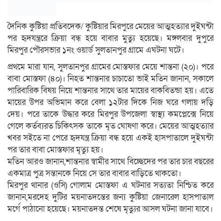
দৈনিক কুষ্টিয়া প্রতিবদেক/ কুষ্টিয়ার মিরপুরে মেয়ের আত্মহত্যার দুইঘন্টা
পর হৃদযন্ত্ররে ক্রিয়া বন্ধ হয়ে বাবার মুত্যু হয়েছে। মঙ্গলবার দুপুরে
মিরপুর পৌরসভার ১নং ওয়ার্ড সুলতানপুর গ্রামে এঘটনা ঘটে।
প্রথমে মারা যান, সুলতানপুর গ্রামের মোস্তফার মেয়ে শান্তনা (২০)। পরে
বাবা মোস্তফা (৪০)। নিহত শান্তনার চাচাতো ভাই মতিন জানান, সকালে
পারিবারিক বিষয় নিয়ে শান্তনার সাথে তার মায়ের বাকবিতন্ডা হয়। এতে
মায়ের উপর অভিমান করে বেলা ১২টার দিকে নিজ ঘরে গলায় দড়ি
দেয়। পরে তাকে উদ্ধার করে মিরপুর উপজেলা স্বাস্থ্য কমপ্লেক্সে নিয়ে
গেলে কর্তব্যরত চিকিৎসক তাকে মৃত ঘোষণা করে। মেয়ের আত্মহত্যার
খবর সইতে না পেরে হৃদযন্ত্র ক্রিয়া বন্ধ হয়ে একই হাসপাতালে দুইঘন্টা
পর তার বাবা মোস্তফার মৃত্যু হয়।
মতিন আরও জানান,শান্তনার স্বামীর সাথে বিচ্ছেদের পর তার চার বছরের
একমাত্র পুত্র সন্তানকে নিয়ে সে তার বাবার বাড়িতে থাকতো।
মিরপুর থানার (ওসি) গোলাম মোস্তফা এ ঘটনার সত্যতা নিশ্চিত করে
জানান,মরদেহ দুটির ময়নাতদন্তের জন্য কুষ্টিয়া জেনারেল হাসপাতাল
মর্গে পাঠানো হয়েছে। ময়নাতদন্ত শেষে মৃত্যুর আসল ঘটনা জানা যাবে।