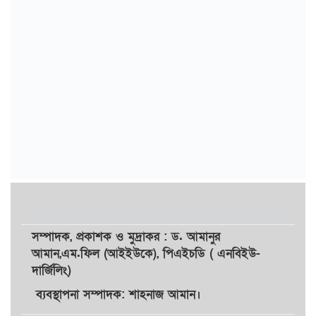
সম্পাদক,
প্রকাশক
ও
মুদ্রাকর
: ড. আমানুর
আমান,
এম.ফিল (আইইউকে), পিএইচডি ( এনবিইউ-
দার্জিলিং)
ব্যবস্থাপনা সম্পাদক: শাহনাজ আমান।