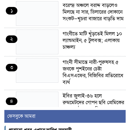
বরেন্দ্র অঞ্চলে বরাদ্দ বাড়লেও
১
মিলছে না সার, ডিলারের দোকানে
সংকট—খুচরা বাজারে বাড়তি দাম
গাংনীতে মাটি খুঁড়তেই মিলল ১০
২
ল্যান্ডমাইন, ৫ টুলবক্স; এলাকায়
চাঞ্চল্য
গাংনী সীমান্তে নারী-পুরুষসহ ৫
৩
জনকে পুশইনের চেষ্টা
বিএসএফের, বিজিবির প্রতিরোধে
ব্যর্থ
ইবির জুলাই-৩৬ হলে
৪
রুমমেটদের গোপন ছবি প্রেমিকের
কাছে পাঠানোর অভিযোগ, ক্ষোভ
ও আতঙ্ক শিক্ষার্থীদের
ফেসবুকে আমরা
র‍্যাব বিলুপ্ত হয়ে এসআরবি,