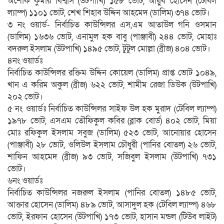
অশোক কুমার বিশ্বাস (উটপাখি) ১৫৮ ভোট, আয়ুব হোসেন (টেবিল
ল্যাম্প) ১১০১ ভোট, শেখ শিহাব উদ্দিন আহমেদ (ডালিম) ৩৭৪ ভোট।
৩ নং ওয়ার্ড- নির্বাচিত কাউন্সিলর এস,এম আতাউল গনি ওসমান
(ডালিম) ১৬৩৬ ভোট, এনামুল হক বাবু (পাঞ্জাবী) ২৪৪ ভোট, মোহাঃ
বদরুল ইসলাম (উটপাখি) ১৪৯৫ ভোট, টুটুল মোল্লা (ব্রীজ) ৪০৪ ভোট।
৪নং ওয়ার্ডঃ
নির্বাচিত কাউন্সিলর রক্তিম উদ্দিন কোয়েল (ডালিম) প্রাপ্ত ভোট ১০৪৯,
খান এ করিম অকুল (ব্রীজ) ৬২২ ভোট, শামীম রেজা ডিউক (উটপাখি)
২০২ ভোট।
৫ নং ওয়ার্ডঃ নির্বাচিত কাউন্সিলর সাইফ উল হক মুরাদ (টেবিল ল্যাম্প)
১৯৭৮ ভোট, এসএম তৌফিকুল কবির (ব্লাক বোর্ড) ৪০২ ভোট, মিয়া
মোঃ রফিকুল ইসলাম সবুজ (ডালিম) ৫২৩ ভোট, আনোয়ার হোসেন
(পাঞ্জাবী) ২৮ ভোট, ওলিউল ইসলাম চৌধুরী (পানির বোতল) ২৬ ভোট,
শাফিন আহমেদ (ব্রীজ) ৯৩ ভোট, সজিবুল ইসলাম (উটপাখি) ৭৩১
ভোট।
৬নং ওয়ার্ডঃ
নির্বাচিত কাউন্সিলর নজরুল ইসলাম (পানির বোতল) ১৪৮৫ ভোট,
আক্তার হোসেন (ডালিম) ৪৮৯ ভোট, আসাদুল হক (টেবিল ল্যাম্প) ৪৬৮
ভোট, ইরফান হোসেন (উটপাখি) ১৭৩ ভোট, হাসান মন্ডল (টিউব লাইট)