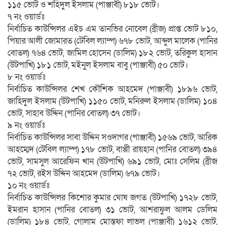
১১৫ ভোট ও শহিদুল ইসলাম (পাঞ্জাবী) ৮১৮ ভোট।
৭ নং ওয়ার্ডঃ
নির্বাচিত কাউন্সিলর এইচ এম তানভির নোবেল (ব্রীজ) প্রাপ্ত ভোট ৮১০,
পিয়ার আলী জোমারত (টেবিল ল্যাম্প) ৬৭৮ ভোট, আব্দুল মালেক (পানির
বোতল) ৭৬৪ ভোট, জামিল হোসেন (ডালিম) ১৮২ ভোট, তরিকুল হাসান
(উটপাখি) ১৮১ ভোট, মইনুল ইসলাম বাবু (পাঞ্জাবী) ৫০ ভোট।
৮ নং ওয়ার্ডঃ
নির্বাচিত কাউন্সিলর শেখ কৌশিক আহমেদ (পাঞ্জাবী) ১৮৯৬ ভোট,
জাহিদুল ইসলাম (উটপাখি) ১১৫০ ভোট, মনিরুল ইসলাম (ডালিম) ১০৪
ভোট, সাহাব উদ্দিন (পানির বোতল) ৩৭ ভোট।
৯ নং ওয়ার্ডঃ
নির্বাচিত কাউন্সিলর সাবা উদ্দিন সওদাগর (পাঞ্জাবী) ১৫৬৯ ভোট, আরিক
আহম্মেদ (টেবিল ল্যাম্প) ১৭৮ ভোট, বাপ্পী রায়হান (পানির বোতল) ৩৯৪
ভোট, সামসুল আরেফিন খান (উটপাখি) ৬৯১ ভোট, মোঃ সেলিম (ব্রীজ
৭২ ভোট, রইস উদ্দিন আহমেদ (ডালিম) ৬৭৯ ভোট।
১০ নং ওয়ার্ডঃ
নির্বাচিত কাউন্সিলর কিশোর কুমার ঘোষ জগত (উটপাখি) ১৭২৮ ভোট,
ইমরান হাসান (পানির বোতল) ৩১ ভোট, আশরাফুল আলম ডেলিম
(ডালিম) ১৮৪ ভোট, গোলাম মোস্তফা লাভলু (পাঞ্জাবী) ১৬১২ ভোট,