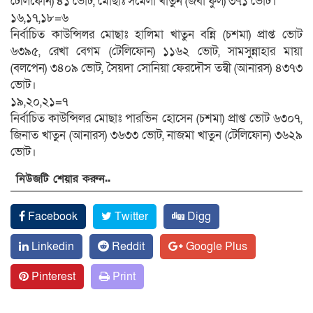
টেলিফোন) ৪১ ভোট, মোছাঃ সমেলা খাতুন (জবা ফুল) ৩৭১ ভোট।
১৬,১৭,১৮=৬
নির্বাচিত কাউন্সিলর মোছাঃ হালিমা খাতুন বন্নি (চশমা) প্রাপ্ত ভোট
৬৩৯৫, রেখা বেগম (টেলিফোন) ১১৬২ ভোট, সামসুন্নাহার মায়া
(বলপেন) ৩৪০৯ ভোট, সৈয়দা সোনিয়া ফেরদৌস তন্বী (আনারস) ৪৩৭৩
ভোট।
১৯,২০,২১=৭
নির্বাচিত কাউন্সিলর মোছাঃ পারভিন হোসেন (চশমা) প্রাপ্ত ভোট ৬৩০৭,
জিনাত খাতুন (আনারস) ৩৬৩৩ ভোট, নাজমা খাতুন (টেলিফোন) ৩৬২৯
ভোট।
নিউজটি শেয়ার করুন..
Facebook
Twitter
Digg
Linkedin
Reddit
Google Plus
Pinterest
Print