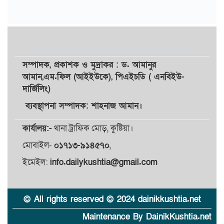
সম্পাদক,
প্রকাশক
ও
মুদ্রাকর
: ড. আমানুর
আমান,
এম.ফিল (আইইউকে), পিএইচডি ( এনবিইউ-
দার্জিলিং)
ব্যবস্থাপনা সম্পাদক: শাহনাজ আমান।
কার্যালয়:-
থানা ট্রাফিক মোড়, কুষ্টিয়া।
মোবাইল-
০১৭১৩-৯১৪৫৭০
,
ইমেইল:
info.dailykushtia@gmail.com
© All rights reserved © 2024 dainikkushtia.net
Maintenance By DainikKushtia.net