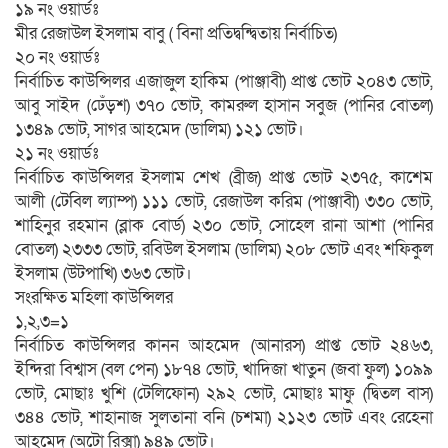
১৯ নং ওয়ার্ডঃ
মীর রেজাউল ইসলাম বাবু ( বিনা প্রতিদ্বন্দ্বিতায় নির্বাচিত)
২০ নং ওয়ার্ডঃ
নির্বাচিত কাউন্সিলর এজাজুল হাকিম (পাঞ্জাবী) প্রাপ্ত ভোট ২০৪৩ ভোট,
আবু সাইদ (ঢেঁড়শ) ৩৭০ ভোট, কামরুল হাসান সবুজ (পানির বোতল)
১৩৪৯ ভোট, সাগর আহমেদ (ডালিম) ১২১ ভোট।
২১ নং ওয়ার্ডঃ
নির্বাচিত কাউন্সিলর ইসলাম শেখ (ব্রীজ) প্রাপ্ত ভোট ২৩৭৫, কাশেম
আলী (টেবিল ল্যাম্প) ১১১ ভোট, রেজাউল করিম (পাঞ্জাবী) ৩৩০ ভোট,
শাহিনুর রহমান (ব্লাক বোর্ড) ২৩০ ভোট, সোহেল রানা আশা (পানির
বোতল) ২৩৩৩ ভোট, রবিউল ইসলাম (ডালিম) ২০৮ ভোট এবং শফিকুল
ইসলাম (উটপাখি) ৩৬৩ ভোট।
সংরক্ষিত মহিলা কাউন্সিলর
১,২,৩=১
নির্বাচিত কাউন্সিলর কানন আহমেদ (আনারস) প্রাপ্ত ভোট ২৪৬৩,
ইন্দিরা বিশ্বাস (বল পেন) ১৮৭৪ ভোট, খাদিজা খাতুন (জবা ফুল) ১০৯৯
ভোট, মোছাঃ খুশি (টেলিফোন) ২৯২ ভোট, মোছাঃ মাফু (দ্বিতল বাস)
৩৪৪ ভোট, শাহানাজ সুলতানা বনি (চশমা) ২১২৩ ভোট এবং রেহেনা
আহমেদ (অটো রিক্সা) ৯৪৯ ভোট।