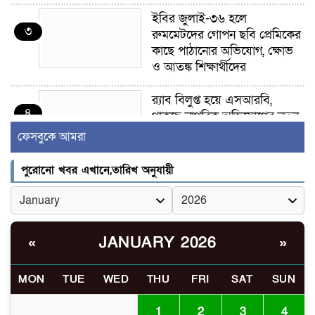
ইবির জুলাই-৩৬ হলে
৩
রুমমেটদের গোপন ছবি প্রেমিকের
কাছে পাঠানোর অভিযোগ, ক্ষোভ
ও আতঙ্ক শিক্ষার্থীদের
র‍্যাব বিলুপ্ত হয়ে এসআরবি,
৪
থাকছে নাগরিক অভিযোগের নতুন
ব্যবস্থা
ফেসবুকে আমরা
খোকসায় বিএনপি নেতা নাফিজ
পুরোনো খবর এখানে,তারিখ অনুযায়ী
৫
আহমেদ রাজুর ওপর সশস্ত্র হামলা,
গুরুতর আহত
সাঈদীর ছবিতে জুতা
JANUARY 2026
«
»
৬
নিক্ষেপকারীরা ‘জারজ সন্তান’:
আমির হামজা
MON
TUE
WED
THU
FRI
SAT
SUN
ইসলামী বিশ্ববিদ্যালয়র ৪৪
1
2
3
4