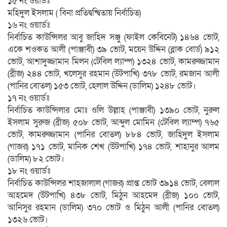
১৫ নং ওয়ার্ডঃ
মহিদুল ইসলাম ( বিনা প্রতিদ্বন্দ্বিতায় নির্বাচিত)
১৬ নং ওয়ার্ডঃ
নির্বাচিত কাউন্সিলর আবু জাহিদ সঞ্জু (ফাইল কেবিনেট) ১৪৬৪ ভোট,
একে শওকত আলী (পাঞ্জাবী) ৩৯ ভোট, ময়েন উদ্দিন (ব্লাক বোর্ড) ৯১২
ভোট, আশাদুজ্জামান মিলন (টেবিল ল্যাম্প) ১৩২৪ ভোট, কামরুজ্জামান
(ব্রীজ) ২৪৪ ভোট, খলেসুর রহমান (উটপাখি) ৩৭৮ ভোট, রমজান আলী
(পানির বোতল) ১৫৩ ভোট, হেলাল উদ্দিন (ডালিম) ১২৪৮ ভোট।
১৭ নং ওয়ার্ডঃ
নির্বাচিত কাউন্সিলার মোঃ ওলি উল্লাহ (পাঞ্জাবী) ১৩৯০ ভোট, নুরুল
ইসলাম সুরুজ (ব্রীজ) ৫০৮ ভোট, আব্দুল মোমিন (টেবিল ল্যাম্প) ৭৬৫
ভোট, কামরুজ্জামান (পানির বোতল) ৮৮৪ ভোট, জাহিদুল ইসলাম
(গাজর) ১৭১ ভোট, মানিক শেখ (উটপাখি) ১৭৪ ভোট, শাহানুর আলম
(ডালিম) ৮২ ভোট।
১৮ নং ওয়ার্ডঃ
নির্বাচিত কাউন্সিলর শাহজালাল (গাজর) প্রাপ্ত ভোট ৩৯১৪ ভোট, বেলাল
আহমেদ (উটপাখি) ৪৩৮ ভোট, মিঠুন আহমেদ (ব্রীজ) ১০০ ভোট,
আনিসুর রহমান (ডালিম) ৩৭০ ভোট ও মিঠুন আলী (পানির বোতল)
১৩২৬ ভোট।