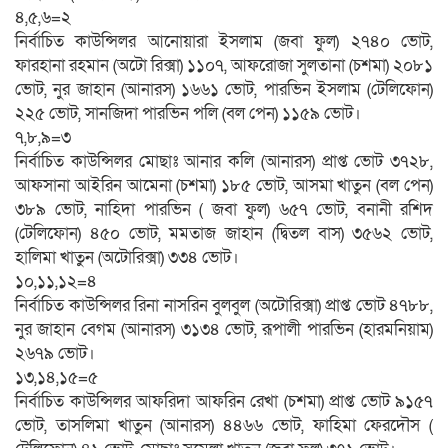
৪,৫,৬=২
নির্বাচিত কাউন্সিলর আনোয়ারা ইসলাম (জবা ফুল) ২৭৪০ ভোট,
ফারহানা রহমান (অটো রিক্সা) ১১০৭, আফরোজা সুলতানা (চশমা) ২০৮১
ভোট, নুর জাহান (আনারস) ১৬৬১ ভোট, পারভিন ইসলাম (টেলিফোন)
২২৫ ভোট, সানজিদা পারভিন পলি (বল পেন) ১১৫৯ ভোট।
৭,৮,৯=৩
নির্বাচিত কাউন্সিলর মোছাঃ আনার কলি (আনারস) প্রাপ্ত ভোট ৩৭২৮,
আফসানা আইরিন আমেনা (চশমা) ১৮৫ ভোট, আসমা খাতুন (বল পেন)
৩৮৯ ভোট, নাহিদা পারভিন ( জবা ফুল) ৬৫৭ ভোট, বনানী রশিদ
(টেলিফোন) ৪৫০ ভোট, মমতাজ জাহান (দ্বিতল বাস) ৩৫৬২ ভোট,
হালিমা খাতুন (অটোরিক্সা) ৩৩৪ ভোট।
১০,১১,১২=৪
নির্বাচিত কাউন্সিলর রিনা নাসরিন বুলবুল (অটোরিক্সা) প্রাপ্ত ভোট ৪৭৮৮,
নুর জাহান বেগম (আনারস) ৩১৩৪ ভোট, রূপালী পারভিন (হারমনিয়াম)
২৬৭৯ ভোট।
১৩,১৪,১৫=৫
নির্বাচিত কাউন্সিলর আফরিদা আফরিন রেখা (চশমা) প্রাপ্ত ভোট ৯১৫৭
ভোট, তাসলিমা খাতুন (আনারস) ৪৪৬৬ ভোট, ফাহিমা ফেরদৌস (