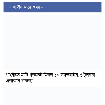
এ জাতীয় আরো খবর ....
গাংনীতে মাটি খুঁড়তেই মিলল ১০ ল্যান্ডমাইন, ৫ টুলবক্স;
এলাকায় চাঞ্চল্য