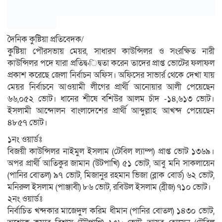
দৈনিক কুষ্টিয়া প্রতিবেদক/
কুষ্টিয়া পৌরসভায় মেয়র, সাধারণ কাউন্সিলর ও সংরক্ষিত নারী
কাউন্সিলর পদে যারা প্রতিদ্ব›িদ্বতা করেন তাদের প্রাপ্ত ভোটের ফলাফল
প্রকাশ করেছে জেলা নির্বাচন অফিস। অফিসের সাভার্র থেকে দেখা যায়
মেয়র নির্বাচনে আওয়ামী লীগের প্রার্থী আনোয়ার আলী পেয়েছেন
৬৬,০৫২ ভোট। ধানের শীষে বশিউর আলম চাঁদ -১৪,৬১৩ ভোট।
ইসলামী আন্দোলন বাংলাদেশের প্রার্থী আব্দুল্লাহ আখন্দ পেয়েছেন
৪৮৫৭ ভোট।
১নং ওয়ার্ডঃ
বিজয়ী কাউন্সিলর নাইমুল ইসলাম (টেবিল ল্যাম্প) প্রাপ্ত ভোট ১৩৬৯।
অপর প্রার্থী আতিকুর জামান (উটপাখি) ৫১ ভোট, আবু মনি সাকলায়েন
(পানির বোতল) ৯৭ ভোট, মিজানুর রহমান ভিজা (ব্লাক বোর্ড) ৬২ ভোট,
মনিরুল ইসলাম (পাঞ্জাবী) ৮৬ ভোট, রবিউল ইসলাম (ব্রীজ) ৭১০ ভোট।
২নং ওয়ার্ডঃ
নির্বাচিত খন্দকার মাজেদুল করিম ধীমান (পানির বোতল) ১৪৩০ ভোট,