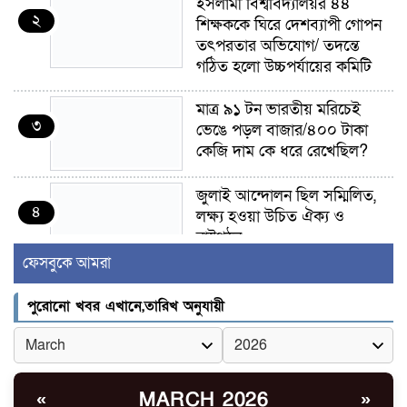
ইসলামী বিশ্ববিদ্যালয়র ৪৪
২
শিক্ষককে ঘিরে দেশব্যাপী গোপন
তৎপরতার অভিযোগ/ তদন্তে
গঠিত হলো উচ্চপর্যায়ের কমিটি
মাত্র ৯১ টন ভারতীয় মরিচেই
৩
ভেঙে পড়ল বাজার/৪০০ টাকা
কেজি দাম কে ধরে রেখেছিল?
জুলাই আন্দোলন ছিল সম্মিলিত,
৪
লক্ষ্য হওয়া উচিত ঐক্য ও
রাষ্ট্রগঠন
ফেসবুকে আমরা
ভোরে ঝিনাইদহ সীমান্তে জটলা
৫
দেখে বিএসএফের রাবার বুলেট,
পুরোনো খবর এখানে,তারিখ অনুযায়ী
বাংলাদেশি আহত
চুয়াডাঙ্গা/ প্রথম স্ত্রীকে নিয়ে
৬
মালয়েশিয়ায়, দ্বিতীয় স্ত্রী
MARCH 2026
«
»