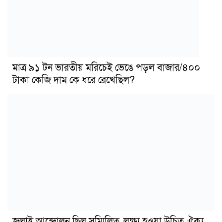
মাত্র ৯১ টন ভারতীয় মরিচেই ভেঙে পড়ল বাজার/৪০০
টাকা কেজি দাম কে ধরে রেখেছিল?
জুলাই আন্দোলন ছিল সম্মিলিত, লক্ষ্য হওয়া উচিত ঐক্য