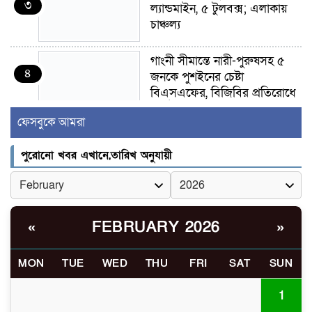
৩
ল্যান্ডমাইন, ৫ টুলবক্স; এলাকায়
চাঞ্চল্য
গাংনী সীমান্তে নারী-পুরুষসহ ৫
৪
জনকে পুশইনের চেষ্টা
বিএসএফের, বিজিবির প্রতিরোধে
ব্যর্থ
ফেসবুকে আমরা
ইবির জুলাই-৩৬ হলে
৫
পুরোনো খবর এখানে,তারিখ অনুযায়ী
রুমমেটদের গোপন ছবি প্রেমিকের
কাছে পাঠানোর অভিযোগ, ক্ষোভ
ও আতঙ্ক শিক্ষার্থীদের
র‍্যাব বিলুপ্ত হয়ে এসআরবি,
FEBRUARY 2026
«
»
৬
থাকছে নাগরিক অভিযোগের নতুন
ব্যবস্থা
MON
TUE
WED
THU
FRI
SAT
SUN
খোকসায় বিএনপি নেতা নাফিজ
1
৭
আহমেদ রাজুর ওপর সশস্ত্র হামলা,