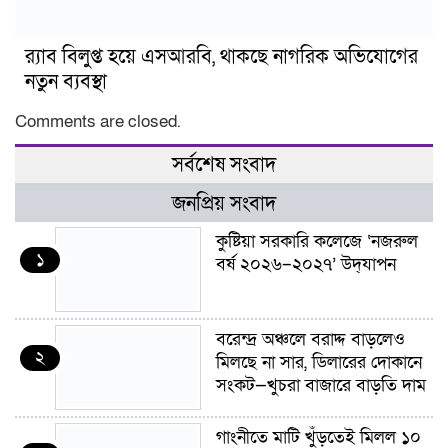
র‍্যাব বিলুপ্ত হয়ে এসআরবি, থাকছে নাগরিক অভিযোগের
নতুন ব্যবস্থা
Comments are closed.
সর্বশেষ সংবাদ
জনপ্রিয় সংবাদ
কুষ্টিয়া সরকারি কলেজে ‘নজরুল
১
বর্ষ ২০২৬–২০২৭’ উদ্‌যাপন
বরেন্দ্র অঞ্চলে বরাদ্দ বাড়লেও
২
মিলছে না সার, ডিলারের দোকানে
সংকট—খুচরা বাজারে বাড়তি দাম
গাংনীতে মাটি খুঁড়তেই মিলল ১০