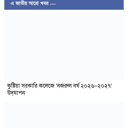
এ জাতীয় আরো খবর ....
কুষ্টিয়া সরকারি কলেজে ‘নজরুল বর্ষ ২০২৬–২০২৭’
উদ্‌যাপন