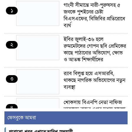
গাংনী সীমান্তে নারী-পুরুষসহ ৫
১
জনকে পুশইনের চেষ্টা
বিএসএফের, বিজিবির প্রতিরোধে
ব্যর্থ
ইবির জুলাই-৩৬ হলে
২
রুমমেটদের গোপন ছবি প্রেমিকের
কাছে পাঠানোর অভিযোগ, ক্ষোভ
ও আতঙ্ক শিক্ষার্থীদের
র‍্যাব বিলুপ্ত হয়ে এসআরবি,
৩
থাকছে নাগরিক অভিযোগের নতুন
ব্যবস্থা
খোকসায় বিএনপি নেতা নাফিজ
৪
আহমেদ রাজুর ওপর সশস্ত্র হামলা,
গুরুতর আহত
ফেসবুকে আমরা
সাঈদীর ছবিতে জুতা
পুরোনো খবর এখানে,তারিখ অনুযায়ী