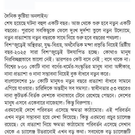
দৈনিক কুষ্টিয়া অনলাইন/
শেষ হয়েছে ঘটনা বহুল একটি বছর। আজ থেকে শুরু হবে নতুন একটি
বছরের। পুরানো সবকিছুকে ফেলে দুঃখ দুর্দশা ভুলে নতুন উদ্যোমে,
নতুন প্রত্যাশায় নতুন বছরকে সাথে নিয়ে শুরু হবে বছরের পথচলা।
বিশ^জুড়েই অস্থিরতা, যুদ্ধ-বিগ্রহ, অর্থনৈতিক মন্দা প্রভৃতি নিয়েই খ্রিষ্টীয়
বছর-২০২৫ সারা বিশ^জুড়েই উদযাপিত হচ্ছে। কোথাও মানুষ
নিরবিচ্ছন্নভাবে ভালো নেই। তারপরও কেউ বসে নেই ; বসে থাকে না।
বিশ্বের ৮০০ কোটি নানা বর্ণের-ধর্মের-সংস্কৃতির মানুষ নানা অঙ্গীকার,
নানা প্রত্যাশা ও নানা সম্ভাবনা নিয়েই বুক বাঁধবে নতুন করে।
বাংলাদেশের ১৮ কোটি মানুষও নতুন বছরে প্রত্যাশা বাঁধবে সামনে
এগিয়ে যাওয়ার। চারিদিকে অন্তহীন সব সমস্যা। স্বাধীনতার ৫৩ বছরেও
নানা কুটতর্ক-বির্তক দেশকে নানাভাবে টেনে রেখেছে পেছনে। দেশের
মানুষ এসবে একেবারে নাজেহাল। কিন্তু নিরুপায়।
এরমধ্যেই দেশে পরিবতন এসেছে ক্ষমতা কাঠামোর। এই পরিবর্তন
এখন নতুন সম্ভাবনা হয়ে দেখা দিয়েছে। কিন্তু এরমধ্যে প্রচুর চ্যালেঞ্জ
রয়েছে। যে প্রত্যাশা নিয়ে ক্ষমতা কাঠামোয় পরিবর্তন এসেছে সেখান
থেকে এ চ্যালেঞ্জ উতরানোই এখন বড় কথা। সবথেকে বড় চ্যালেঞ্জটি