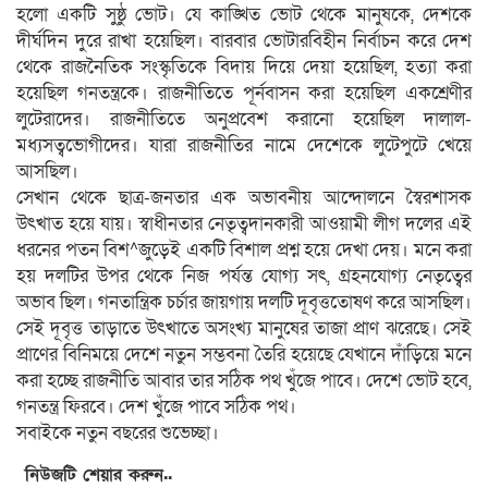
হলো একটি সুষ্ঠু ভোট। যে কাঙ্খিত ভোট থেকে মানুষকে, দেশকে
দীর্ঘদিন দুরে রাখা হয়েছিল। বারবার ভোটারবিহীন নির্বাচন করে দেশ
থেকে রাজনৈতিক সংস্কৃতিকে বিদায় দিয়ে দেয়া হয়েছিল, হত্যা করা
হয়েছিল গনতন্ত্রকে। রাজনীতিতে পূর্নবাসন করা হয়েছিল একশ্রেণীর
লুটেরাদের। রাজনীতিতে অনুপ্রবেশ করানো হয়েছিল দালাল-
মধ্যসত্বভোগীদের। যারা রাজনীতির নামে দেশেকে লুটেপুটে খেয়ে
আসছিল।
সেখান থেকে ছাত্র-জনতার এক অভাবনীয় আন্দোলনে স্বৈরশাসক
উৎখাত হয়ে যায়। স্বাধীনতার নেতৃত্বদানকারী আওয়ামী লীগ দলের এই
ধরনের পতন বিশ^জুড়েই একটি বিশাল প্রশ্ন হয়ে দেখা দেয়। মনে করা
হয় দলটির উপর থেকে নিজ পর্যন্ত যোগ্য সৎ, গ্রহনযোগ্য নেতৃত্বের
অভাব ছিল। গনতান্ত্রিক চর্চার জায়গায় দলটি দূবৃত্ততোষণ করে আসছিল।
সেই ‍দূবৃত্ত তাড়াতে উৎখাতে অসংখ্য মানুষের তাজা প্রাণ ঝরেছে। সেই
প্রাণের বিনিময়ে দেশে নতুন সম্ভবনা তৈরি হয়েছে যেখানে দাঁড়িয়ে মনে
করা হচ্ছে রাজনীতি আবার তার সঠিক পথ খুঁজে পাবে। দেশে ভোট হবে,
গনতন্ত্র ফিরবে। দেশ খুঁজে পাবে সঠিক পথ।
সবাইকে নতুন বছরের শুভেচ্ছা।
নিউজটি শেয়ার করুন..