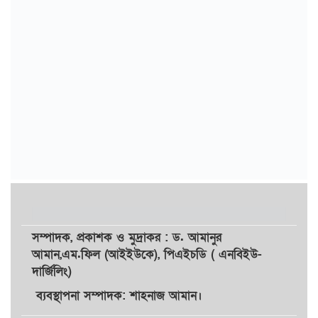
সম্পাদক,
প্রকাশক
ও
মুদ্রাকর
: ড. আমানুর
আমান,
এম.ফিল (আইইউকে), পিএইচডি ( এনবিইউ-
দার্জিলিং)
ব্যবস্থাপনা সম্পাদক: শাহনাজ আমান।