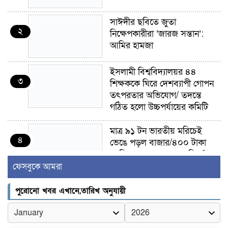
সাঈদীর ছবিতে জুতা
২
নিক্ষেপকারীরা ‘জারজ সন্তান’:
আমির হামজা
ইসলামী বিশ্ববিদ্যালয়র ৪৪
৩
শিক্ষককে ঘিরে দেশব্যাপী গোপন
তৎপরতার অভিযোগ/ তদন্তে
গঠিত হলো উচ্চপর্যায়ের কমিটি
মাত্র ৯১ টন ভারতীয় মরিচেই
৪
ভেঙে পড়ল বাজার/৪০০ টাকা
কেজি দাম কে ধরে রেখেছিল?
ফেসবুকে আমরা
জুলাই আন্দোলন ছিল সম্মিলিত,
৫
লক্ষ্য হওয়া উচিত ঐক্য ও
পুরোনো খবর এখানে,তারিখ অনুযায়ী
রাষ্ট্রগঠন