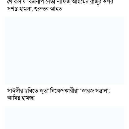
খোকসায় বিএনপি নেতা নাফিজ আহমেদ রাজুর ওপর
সশস্ত্র হামলা, গুরুতর আহত
সাঈদীর ছবিতে জুতা নিক্ষেপকারীরা ‘জারজ সন্তান’:
আমির হামজা