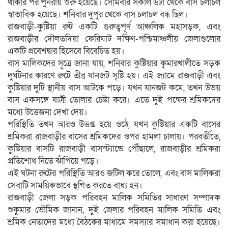
থাকার পর পুনরায় শুরু হয়েছে। সোমবার সকাল ৬টা থেকে বাস চলাচল
স্বাভাবিক হয়েছে। শনিবার দুপুর থেকে বাস চলাচল বন্ধ ছিল।
রাজবাড়ী-কুষ্টিয়া রুট একটি গুরুত্বপূর্ণ আঞ্চলিক মহাসড়ক, এবং
রাজবাড়ীর দৌলতদিয়া ফেরিঘাট দক্ষিণ-পশ্চিমাঞ্চলীয় জেলাগুলোর
একটি প্রবেশদ্বার হিসেবে বিবেচিত হয়।
বাস মালিকদের সূত্রে জানা যায়, শনিবার কুষ্টিয়ার কুমারখালীতে সড়ক
দুর্ঘটনার কারণে রুটে তীব্র যানজট সৃষ্টি হয়। এই জ্যামে রাজবাড়ী এবং
কুষ্টিয়ার দুটি স্থানীয় বাস আটকে পড়ে। যখন যানজট কমে, তখন উভয়
বাস একসঙ্গে যাত্রী তোলার চেষ্টা করে। এতে দুই পক্ষের শ্রমিকদের
মধ্যে উত্তেজনা দেখা দেয়।
পরিস্থিতি তখন আরও উত্তপ্ত হয়ে ওঠে, যখন কুষ্টিয়ার একটি বাসের
শ্রমিকরা রাজবাড়ীর বাসের শ্রমিকদের ওপর হামলা চালায়। পরবর্তীতে,
কুষ্টিয়ার বাসটি রাজবাড়ী বাসস্ট্যান্ডে পৌঁছালে, রাজবাড়ীর শ্রমিকরা
প্রতিশোধ নিতে ঝাঁপিয়ে পড়ে।
এই ঘটনা রুটের পরিস্থিতি আরও জটিল করে তোলে, এবং বাস মালিকরা
সেবাটি সাময়িকভাবে স্থগিত করতে বাধ্য হন।
রাজবাড়ী জেলা সড়ক পরিবহন মালিক সমিতির সাধারণ সম্পাদক
শুকুমার ভৌমিক জানান, দুই জেলার পরিবহন মালিক সমিতি এবং
শ্রমিক নেতাদের মধ্যে বৈঠকের মাধ্যমে সমস্যার সমাধান করা হয়েছে।