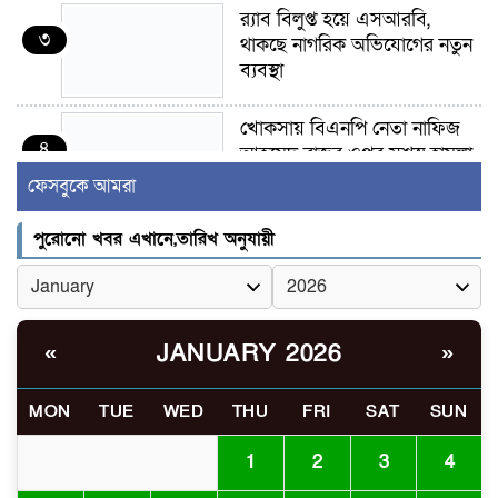
র‍্যাব বিলুপ্ত হয়ে এসআরবি,
৩
থাকছে নাগরিক অভিযোগের নতুন
ব্যবস্থা
খোকসায় বিএনপি নেতা নাফিজ
৪
আহমেদ রাজুর ওপর সশস্ত্র হামলা,
গুরুতর আহত
ফেসবুকে আমরা
সাঈদীর ছবিতে জুতা
পুরোনো খবর এখানে,তারিখ অনুযায়ী
৫
নিক্ষেপকারীরা ‘জারজ সন্তান’:
আমির হামজা
ইসলামী বিশ্ববিদ্যালয়র ৪৪
JANUARY 2026
«
»
৬
শিক্ষককে ঘিরে দেশব্যাপী গোপন
তৎপরতার অভিযোগ/ তদন্তে
MON
TUE
WED
THU
FRI
SAT
SUN
গঠিত হলো উচ্চপর্যায়ের কমিটি
1
2
3
4
মাত্র ৯১ টন ভারতীয় মরিচেই
৭