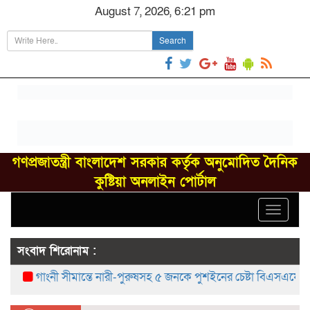
August 7, 2026, 6:21 pm
Search
গণপ্রজাতন্ত্রী বাংলাদেশ সরকার কর্তৃক অনুমোদিত দৈনিক
কুষ্টিয়া অনলাইন পোর্টাল
Toggle
navigat
সংবাদ শিরোনাম :
গাংনী সীমান্তে নারী-পুরুষসহ ৫ জনকে পুশইনের চেষ্টা বিএসএফের, বিজিবি