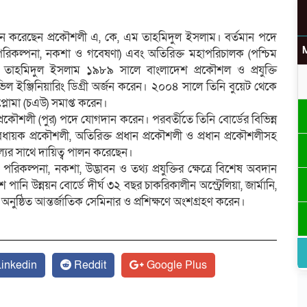
ান করেছেন প্রকৌশলী এ, কে, এম তাহমিদুল ইসলাম। বর্তমান পদে
(পরিকল্পনা, নকশা ও গবেষণা) এবং অতিরিক্ত মহাপরিচালক (পশ্চিম
তাহমিদুল ইসলাম ১৯৮৯ সালে বাংলাদেশ প্রকৌশল ও প্রযুক্তি
উ
িভিল ইঞ্জিনিয়ারিং ডিগ্রী অর্জন করেন। ২০০৪ সালে তিনি বুয়েট থেকে
প্লোমা (চএউ) সমাপ্ত করেন।
্রকৌশলী (পুর) পদে যোগদান করেন। পরবর্তীতে তিনি বোর্ডের বিভিন্ন
াবধায়ক প্রকৌশলী, অতিরিক্ত প্রধান প্রকৌশলী ও প্রধান প্রকৌশলীসহ
ফল্যের সাথে দায়িত্ব পালন করেছেন।
র
রিকল্পনা, নকশা, উদ্ভাবন ও তথ্য প্রযুক্তির ক্ষেত্রে বিশেষ অবদান
ি উন্নয়ন বোর্ডে দীর্ঘ ৩২ বছর চাকরিকালীন অস্ট্রেলিয়া, জার্মানি,
 অনুষ্ঠিত আন্তর্জাতিক সেমিনার ও প্রশিক্ষণে অংশগ্রহণ করেন।
inkedin
Reddit
Google Plus