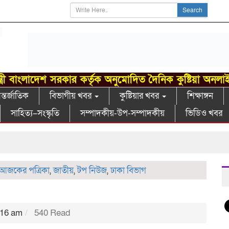
Search
্ত্রী বাংলাদেশ সরকার কর্তৃক অনুমোদিত দৈনিক কুষ্টিয়া অনলা
্তর্জাতিক
বিভাগীয় খবর
কুষ্টিয়ার খবর
শিক্ষাঙ্গন
সাহিত্য–সংস্কৃতি
সম্পাদকীয়-উপ-সম্পাদকীয়
ভিডিও খবর
গ
আজকের পত্রিকা
,
জাতীয়
,
টপ নিউজ
,
ঢাকা বিভাগ
:16 am
540 Read