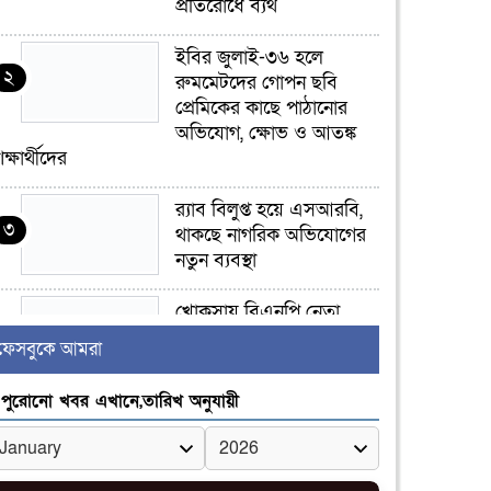
প্রতিরোধে ব্যর্থ
ইবির জুলাই-৩৬ হলে
২
রুমমেটদের গোপন ছবি
প্রেমিকের কাছে পাঠানোর
অভিযোগ, ক্ষোভ ও আতঙ্ক
িক্ষার্থীদের
র‍্যাব বিলুপ্ত হয়ে এসআরবি,
৩
থাকছে নাগরিক অভিযোগের
নতুন ব্যবস্থা
খোকসায় বিএনপি নেতা
৪
নাফিজ আহমেদ রাজুর ওপর
ফেসবুকে আমরা
সশস্ত্র হামলা, গুরুতর আহত
পুরোনো খবর এখানে,তারিখ অনুযায়ী
সাঈদীর ছবিতে জুতা
৫
নিক্ষেপকারীরা ‘জারজ
সন্তান’: আমির হামজা