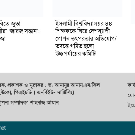
বিতে জুতা
ইসলামী বিশ্ববিদ্যালয়র ৪৪
ীরা ‘জারজ সন্তান’:
শিক্ষককে ঘিরে দেশব্যাপী
জা
গোপন তৎপরতার অভিযোগ/
তদন্তে গঠিত হলো
উচ্চপর্যায়ের কমিটি
াদক,
প্রকাশক
ও
মুদ্রাকর
: ড. আমানুর আমান,
এম.ফিল
কার্
কে), পিএইচডি ( এনবিইউ- দার্জিলিং)
মো
্থাপনা সম্পাদক: শাহনাজ আমান।
ইম
net