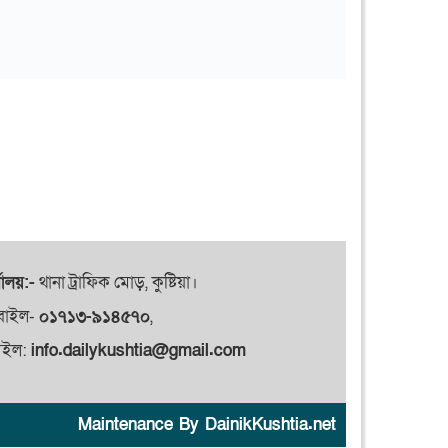
যালয়:-
থানা ট্রাফিক মোড়, কুষ্টিয়া।
বাইল-
০১৭১৩-৯১৪৫৭০
,
েইল:
info.dailykushtia@gmail.com
Maintenance By DainikKushtia.net