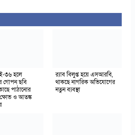
াই-৩৬ হলে
র‍্যাব বিলুপ্ত হয়ে এসআরবি,
র গোপন ছবি
থাকছে নাগরিক অভিযোগের
 কাছে পাঠানোর
নতুন ব্যবস্থা
ক্ষোভ ও আতঙ্ক
র