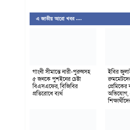
এ জাতীয় আরো খবর ....
গাংনী সীমান্তে নারী-পুরুষসহ
ইবির জুল
৫ জনকে পুশইনের চেষ্টা
রুমমেটদে
বিএসএফের, বিজিবির
প্রেমিকের
প্রতিরোধে ব্যর্থ
অভিযোগ, 
শিক্ষার্থীদে