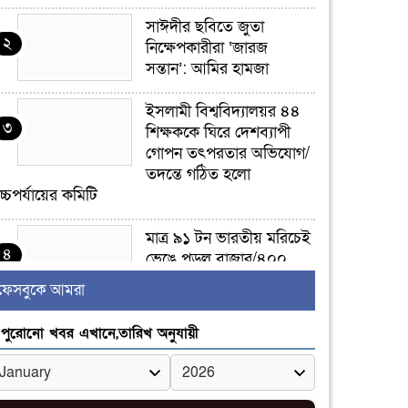
সাঈদীর ছবিতে জুতা
২
নিক্ষেপকারীরা ‘জারজ
সন্তান’: আমির হামজা
ইসলামী বিশ্ববিদ্যালয়র ৪৪
৩
শিক্ষককে ঘিরে দেশব্যাপী
গোপন তৎপরতার অভিযোগ/
তদন্তে গঠিত হলো
চ্চপর্যায়ের কমিটি
মাত্র ৯১ টন ভারতীয় মরিচেই
৪
ভেঙে পড়ল বাজার/৪০০
টাকা কেজি দাম কে ধরে
ফেসবুকে আমরা
েখেছিল?
পুরোনো খবর এখানে,তারিখ অনুযায়ী
জুলাই আন্দোলন ছিল
৫
সম্মিলিত, লক্ষ্য হওয়া উচিত
ঐক্য ও রাষ্ট্রগঠন