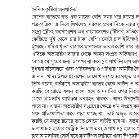
দৈনিক কুষ্টিয়া অনলাইন/
দেশের বাজারে গত এক মাসের বেশি সময় ধরে চালের দাম 
পত্র-পত্রিকা এ নিয়ে লিখলেও সরকার প্রথম দিকে নজর 
সংস্থা ট্রেডিং কর্পোরেশন অব বাংলাদেশের (টিসিবি) প্
কেজিতে দুই থেকে চার টাকা বেশি। মোটা চাল ইরি/স্ব
ছুঁয়েছে। যদিও খুচরা বাজারে মানভেদে আরও বেশি দরে চাল
এদিকে অভ্যন্তরীণ বাজার থেকে আমন সংগ্রহ অভিযানও একে
বোরো মৌসুমের জন্য অপেক্ষা না করে ১০ লাখ টন চাল আমদা
বুধবার সচিবালয়ে খাদ্য পরিকল্পনা ও পরিধারণ কমিটির ব
জানান। খাদ্য উপদেষ্টা বলেন, দেশে খাদ্যশস্যের মজুত 
তিনি বলেন, বর্তমানে অভ্যন্তরীণ বাজার থেকে আউশ 
করছি, বোরোতে ফলন ভালো হলে আমদানির ওপর নির্ভর
থেকে আমদানি কার্যক্রম অব্যাহত থাকবে। খাদ্য উপদেষ্ট
পারে না। এজন্য অভ্যন্তরীণ সংগ্রহের ক্ষেত্রে ধান সংগ্র
সঙ্গে প্রতিযোগিতা করে পারা যাচ্ছে না। তাই মজুত 
করছি, যে মজুত রয়েছে তাতে কোনো ঘাটতি হবে না। বর্তমা
৮ লাখ ৮২ হাজার মেট্রিক টন চাল এবং ৩ লাখ ৪১ হাজার ম
চাল আমদানির সোর্স হবে মালটিপল জানিয়ে খাদ্য উপদেষ্টা