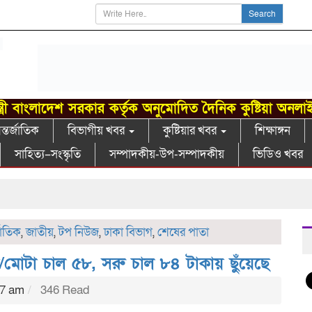
Search
্ত্রী বাংলাদেশ সরকার কর্তৃক অনুমোদিত দৈনিক কুষ্টিয়া অনলা
্তর্জাতিক
বিভাগীয় খবর
কুষ্টিয়ার খবর
শিক্ষাঙ্গন
সাহিত্য–সংস্কৃতি
সম্পাদকীয়-উপ-সম্পাদকীয়
ভিডিও খবর
খো
জাতিক
,
জাতীয়
,
টপ নিউজ
,
ঢাকা বিভাগ
,
শেষের পাতা
মোটা চাল ৫৮, সরু চাল ৮৪ টাকায় ছুঁয়েছে
07 am
346 Read