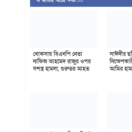
এ জাতীয় আরো খবর ....
খোকসায় বিএনপি নেতা
সাঈদীর ছ
নাফিজ আহমেদ রাজুর ওপর
নিক্ষেপকার
সশস্ত্র হামলা, গুরুতর আহত
আমির হাম