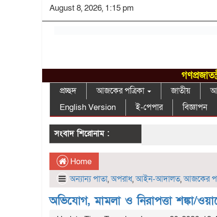
August 8, 2026, 1:15 pm
গণপ্রজাতন
প্রচ্ছদ
আজকের পত্রিকা
জাতীয়
আন
English Version
ই-পেপার
বিজ্ঞাপন
সংবাদ শিরোনাম :
Home
অন্যান্য পাতা
,
অপরাধ
,
আইন-আদালত
,
আজকের পত্
অভিযোগ, মামলা ও নিরাপত্তা শঙ্কা/ও