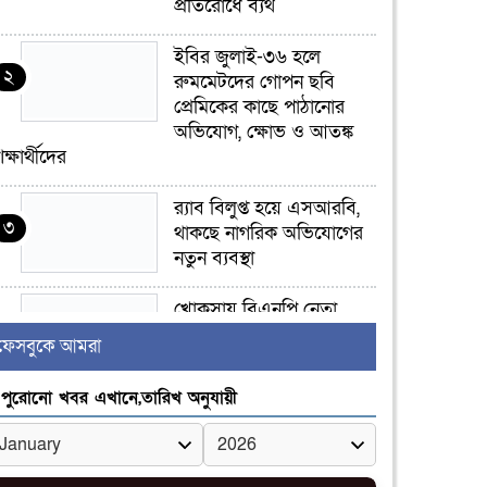
প্রতিরোধে ব্যর্থ
ইবির জুলাই-৩৬ হলে
২
রুমমেটদের গোপন ছবি
প্রেমিকের কাছে পাঠানোর
অভিযোগ, ক্ষোভ ও আতঙ্ক
িক্ষার্থীদের
র‍্যাব বিলুপ্ত হয়ে এসআরবি,
৩
থাকছে নাগরিক অভিযোগের
নতুন ব্যবস্থা
খোকসায় বিএনপি নেতা
৪
নাফিজ আহমেদ রাজুর ওপর
ফেসবুকে আমরা
সশস্ত্র হামলা, গুরুতর আহত
পুরোনো খবর এখানে,তারিখ অনুযায়ী
সাঈদীর ছবিতে জুতা
৫
নিক্ষেপকারীরা ‘জারজ
সন্তান’: আমির হামজা