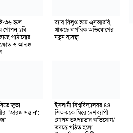
াই-৩৬ হলে
র‍্যাব বিলুপ্ত হয়ে এসআরবি,
র গোপন ছবি
থাকছে নাগরিক অভিযোগের
 কাছে পাঠানোর
নতুন ব্যবস্থা
ক্ষোভ ও আতঙ্ক
র
বিতে জুতা
ইসলামী বিশ্ববিদ্যালয়র ৪৪
ীরা ‘জারজ সন্তান’:
শিক্ষককে ঘিরে দেশব্যাপী
জা
গোপন তৎপরতার অভিযোগ/
তদন্তে গঠিত হলো