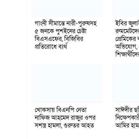
গাংনী সীমান্তে নারী-পুরুষসহ
ইবির জুল
৫ জনকে পুশইনের চেষ্টা
রুমমেটদে
বিএসএফের, বিজিবির
প্রেমিকের
প্রতিরোধে ব্যর্থ
অভিযোগ, 
শিক্ষার্থীদে
খোকসায় বিএনপি নেতা
সাঈদীর ছ
নাফিজ আহমেদ রাজুর ওপর
নিক্ষেপকার
সশস্ত্র হামলা, গুরুতর আহত
আমির হাম