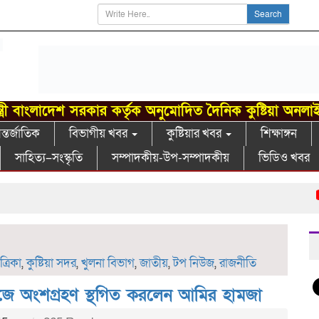
Search
্ত্রী বাংলাদেশ সরকার কর্তৃক অনুমোদিত দৈনিক কুষ্টিয়া অনলা
্তর্জাতিক
বিভাগীয় খবর
কুষ্টিয়ার খবর
শিক্ষাঙ্গন
সাহিত্য–সংস্কৃতি
সম্পাদকীয়-উপ-সম্পাদকীয়
ভিডিও খবর
গাং
রিকা
,
কুষ্টিয়া সদর
,
খুলনা বিভাগ
,
জাতীয়
,
টপ নিউজ
,
রাজনীতি
য়াজে অংশগ্রহণ স্থগিত করলেন আমির হামজা