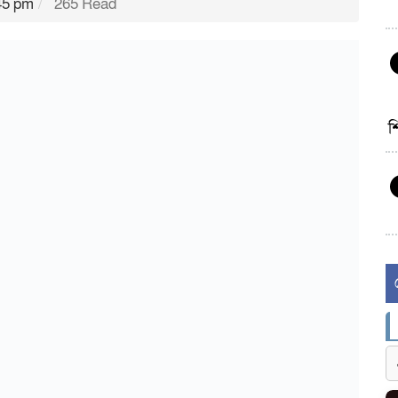
45 pm
265 Read
শ