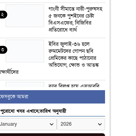
গাংনী সীমান্তে নারী-পুরুষসহ
২
৫ জনকে পুশইনের চেষ্টা
বিএসএফের, বিজিবির
প্রতিরোধে ব্যর্থ
ইবির জুলাই-৩৬ হলে
৩
রুমমেটদের গোপন ছবি
প্রেমিকের কাছে পাঠানোর
অভিযোগ, ক্ষোভ ও আতঙ্ক
িক্ষার্থীদের
র‍্যাব বিলুপ্ত হয়ে এসআরবি,
৪
থাকছে নাগরিক অভিযোগের
ফেসবুকে আমরা
নতুন ব্যবস্থা
পুরোনো খবর এখানে,তারিখ অনুযায়ী
খোকসায় বিএনপি নেতা
৫
নাফিজ আহমেদ রাজুর ওপর
সশস্ত্র হামলা, গুরুতর আহত