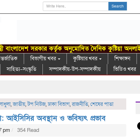
Search
্ত্রী বাংলাদেশ সরকার কর্তৃক অনুমোদিত দৈনিক কুষ্টিয়া অনলা
্তর্জাতিক
বিভাগীয় খবর
কুষ্টিয়ার খবর
শিক্ষাঙ্গন
সাহিত্য–সংস্কৃতি
সম্পাদকীয়-উপ-সম্পাদকীয়
ভিডিও খবর
লাধুলা
,
জাতীয়
,
টপ নিউজ
,
ঢাকা বিভাগ
,
রাজনীতি
,
শেষের পাতা
: আইসিসির অবস্থান ও ভবিষ্যৎ প্রভাব
47 pm
354 Read