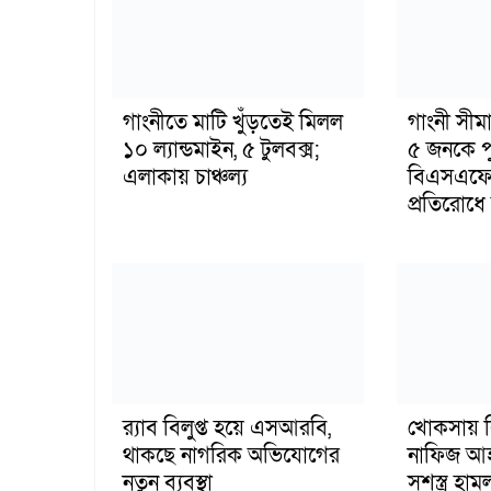
গাংনীতে মাটি খুঁড়তেই মিলল
গাংনী সীমা
১০ ল্যান্ডমাইন, ৫ টুলবক্স;
৫ জনকে পু
এলাকায় চাঞ্চল্য
বিএসএফের
প্রতিরোধে ব
র‍্যাব বিলুপ্ত হয়ে এসআরবি,
খোকসায় ব
থাকছে নাগরিক অভিযোগের
নাফিজ আহ
নতুন ব্যবস্থা
সশস্ত্র হ