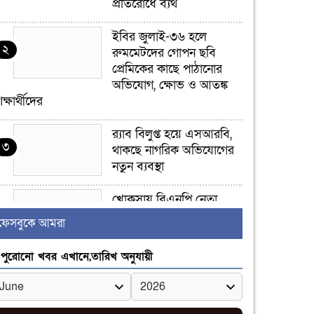
প্রতিরোধে ব্যর্থ
ইবির জুলাই-৩৬ হলে
২
রুমমেটদের গোপন ছবি
প্রেমিকের কাছে পাঠানোর
অভিযোগ, ক্ষোভ ও আতঙ্ক
িক্ষার্থীদের
র‍্যাব বিলুপ্ত হয়ে এসআরবি,
৩
থাকছে নাগরিক অভিযোগের
নতুন ব্যবস্থা
খোকসায় বিএনপি নেতা
৪
নাফিজ আহমেদ রাজুর ওপর
ফেসবুকে আমরা
সশস্ত্র হামলা, গুরুতর আহত
পুরোনো খবর এখানে,তারিখ অনুযায়ী
সাঈদীর ছবিতে জুতা
৫
নিক্ষেপকারীরা ‘জারজ
সন্তান’: আমির হামজা