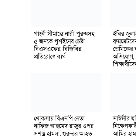
গাংনী সীমান্তে নারী-পুরুষসহ
ইবির জুল
৫ জনকে পুশইনের চেষ্টা
রুমমেটদে
বিএসএফের, বিজিবির
প্রেমিকের
প্রতিরোধে ব্যর্থ
অভিযোগ, 
শিক্ষার্থীদে
খোকসায় বিএনপি নেতা
সাঈদীর ছ
নাফিজ আহমেদ রাজুর ওপর
নিক্ষেপকার
সশস্ত্র হামলা, গুরুতর আহত
আমির হাম