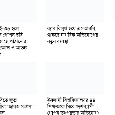
াই-৩৬ হলে
র‍্যাব বিলুপ্ত হয়ে এসআরবি,
র গোপন ছবি
থাকছে নাগরিক অভিযোগের
 কাছে পাঠানোর
নতুন ব্যবস্থা
ক্ষোভ ও আতঙ্ক
র
বিতে জুতা
ইসলামী বিশ্ববিদ্যালয়র ৪৪
ীরা ‘জারজ সন্তান’:
শিক্ষককে ঘিরে দেশব্যাপী
জা
গোপন তৎপরতার অভিযোগ/