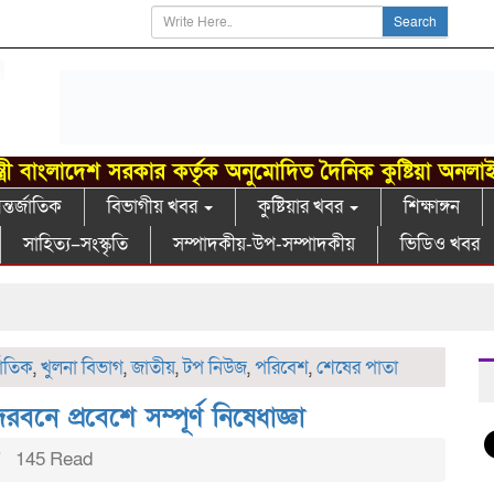
Search
্ত্রী বাংলাদেশ সরকার কর্তৃক অনুমোদিত দৈনিক কুষ্টিয়া অনলা
্তর্জাতিক
বিভাগীয় খবর
কুষ্টিয়ার খবর
শিক্ষাঙ্গন
সাহিত্য–সংস্কৃতি
সম্পাদকীয়-উপ-সম্পাদকীয়
ভিডিও খবর
গ
জাতিক
,
খুলনা বিভাগ
,
জাতীয়
,
টপ নিউজ
,
পরিবেশ
,
শেষের পাতা
দরবনে প্রবেশে সম্পূর্ণ নিষেধাজ্ঞা
145 Read