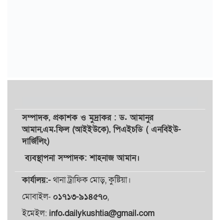
সম্পাদক,
প্রকাশক
ও
মুদ্রাকর
: ড. আমানুর
আমান,
এম.ফিল (আইইউকে), পিএইচডি ( এনবিইউ-
দার্জিলিং)
ব্যবস্থাপনা সম্পাদক: শাহনাজ আমান।
কার্যালয়:-
থানা ট্রাফিক মোড়, কুষ্টিয়া।
মোবাইল-
০১৭১৩-৯১৪৫৭০
,
ইমেইল:
info.dailykushtia@gmail.com