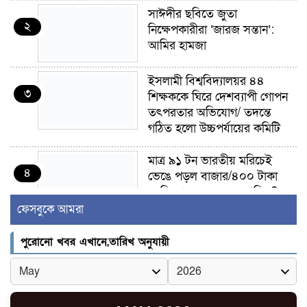
সাঈদীর ছবিতে জুতা
২
নিক্ষেপকারীরা ‘জারজ সন্তান’:
আমির হামজা
ইসলামী বিশ্ববিদ্যালয়র ৪৪
৩
শিক্ষককে ঘিরে দেশব্যাপী গোপন
তৎপরতার অভিযোগ/ তদন্তে
গঠিত হলো উচ্চপর্যায়ের কমিটি
মাত্র ৯১ টন ভারতীয় মরিচেই
৪
ভেঙে পড়ল বাজার/৪০০ টাকা
কেজি দাম কে ধরে রেখেছিল?
ফেসবুকে আমরা
জুলাই আন্দোলন ছিল সম্মিলিত,
৫
লক্ষ্য হওয়া উচিত ঐক্য ও
পুরোনো খবর এখানে,তারিখ অনুযায়ী
রাষ্ট্রগঠন
ভোরে ঝিনাইদহ সীমান্তে জটলা
৬