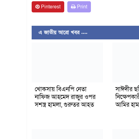
Pinterest
Print
এ জাতীয় আরো খবর ....
খোকসায় বিএনপি নেতা
সাঈদীর ছ
নাফিজ আহমেদ রাজুর ওপর
নিক্ষেপকার
সশস্ত্র হামলা, গুরুতর আহত
আমির হাম