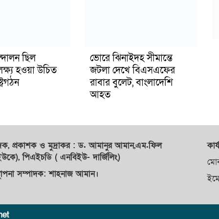
্দোলন ছিল
ভোরে ঝিনাইদহ সীমান্তে
লক্ষ্য হওয়া উচিত
জটলা দেখে বিএসএফের
ট্রগঠন
রাবার বুলেট, বাংলাদেশি
আহত
াদক,
প্রকাশক
ও
মুদ্রাকর
: ড. আমানুর আমান,
এম.ফিল
কার্
কে), পিএইচডি ( এনবিইউ- দার্জিলিং)
মো
্থাপনা সম্পাদক: শাহনাজ আমান।
ইম
net