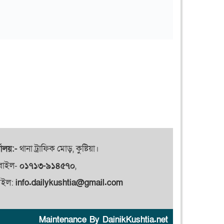
যালয়:-
থানা ট্রাফিক মোড়, কুষ্টিয়া।
বাইল-
০১৭১৩-৯১৪৫৭০
,
েইল:
info.dailykushtia@gmail.com
Maintenance By DainikKushtia.net