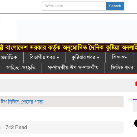
Search
্ত্রী বাংলাদেশ সরকার কর্তৃক অনুমোদিত দৈনিক কুষ্টিয়া অনলা
্তর্জাতিক
বিভাগীয় খবর
কুষ্টিয়ার খবর
শিক্ষাঙ্গন
সাহিত্য–সংস্কৃতি
সম্পাদকীয়-উপ-সম্পাদকীয়
ভিডিও খবর
খো
,
টপ নিউজ
,
শেষের পাতা
742 Read