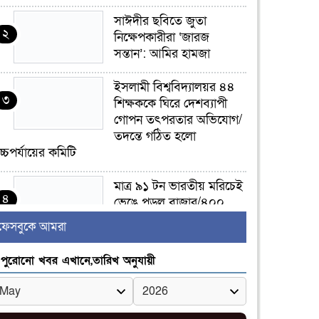
সাঈদীর ছবিতে জুতা
২
নিক্ষেপকারীরা ‘জারজ
সন্তান’: আমির হামজা
ইসলামী বিশ্ববিদ্যালয়র ৪৪
৩
শিক্ষককে ঘিরে দেশব্যাপী
গোপন তৎপরতার অভিযোগ/
তদন্তে গঠিত হলো
চ্চপর্যায়ের কমিটি
মাত্র ৯১ টন ভারতীয় মরিচেই
৪
ভেঙে পড়ল বাজার/৪০০
টাকা কেজি দাম কে ধরে
ফেসবুকে আমরা
েখেছিল?
পুরোনো খবর এখানে,তারিখ অনুযায়ী
জুলাই আন্দোলন ছিল
৫
সম্মিলিত, লক্ষ্য হওয়া উচিত
ঐক্য ও রাষ্ট্রগঠন