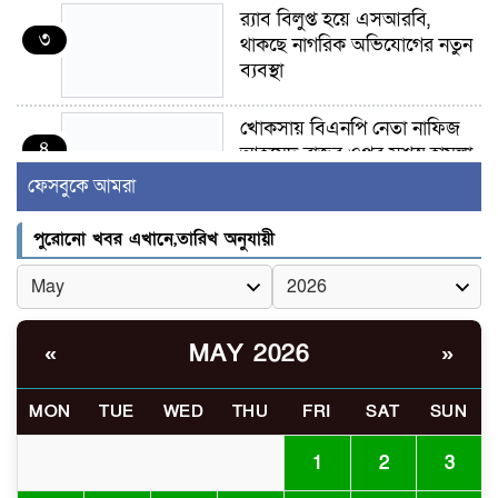
র‍্যাব বিলুপ্ত হয়ে এসআরবি,
৩
থাকছে নাগরিক অভিযোগের নতুন
ব্যবস্থা
খোকসায় বিএনপি নেতা নাফিজ
৪
আহমেদ রাজুর ওপর সশস্ত্র হামলা,
গুরুতর আহত
ফেসবুকে আমরা
সাঈদীর ছবিতে জুতা
পুরোনো খবর এখানে,তারিখ অনুযায়ী
৫
নিক্ষেপকারীরা ‘জারজ সন্তান’:
আমির হামজা
ইসলামী বিশ্ববিদ্যালয়র ৪৪
MAY 2026
«
»
৬
শিক্ষককে ঘিরে দেশব্যাপী গোপন
তৎপরতার অভিযোগ/ তদন্তে
MON
TUE
WED
THU
FRI
SAT
SUN
গঠিত হলো উচ্চপর্যায়ের কমিটি
1
2
3
মাত্র ৯১ টন ভারতীয় মরিচেই
৭