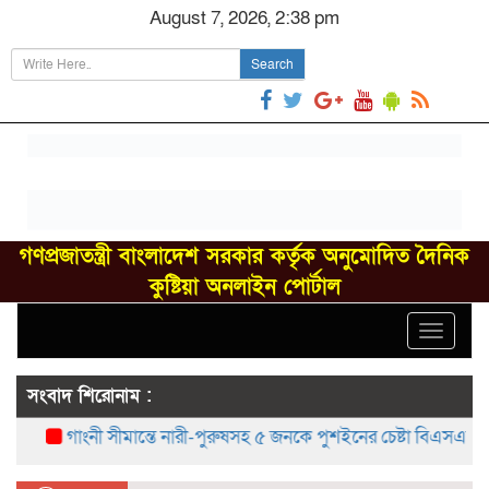
August 7, 2026, 2:38 pm
Search
গণপ্রজাতন্ত্রী বাংলাদেশ সরকার কর্তৃক অনুমোদিত দৈনিক
কুষ্টিয়া অনলাইন পোর্টাল
Toggle
navigat
সংবাদ শিরোনাম :
গাংনী সীমান্তে নারী-পুরুষসহ ৫ জনকে পুশইনের চেষ্টা বিএসএফের, বিজি