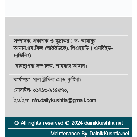
সম্পাদক,
প্রকাশক
ও
মুদ্রাকর
: ড. আমানুর
আমান,
এম.ফিল (আইইউকে), পিএইচডি ( এনবিইউ-
দার্জিলিং)
ব্যবস্থাপনা সম্পাদক: শাহনাজ আমান।
কার্যালয়:-
থানা ট্রাফিক মোড়, কুষ্টিয়া।
মোবাইল-
০১৭১৩-৯১৪৫৭০
,
ইমেইল:
info.dailykushtia@gmail.com
© All rights reserved © 2024 dainikkushtia.net
Maintenance By DainikKushtia.net