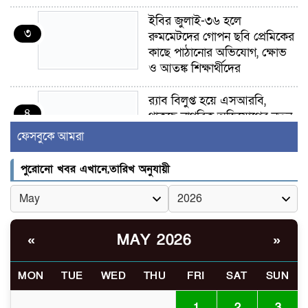
ইবির জুলাই-৩৬ হলে
৩
রুমমেটদের গোপন ছবি প্রেমিকের
কাছে পাঠানোর অভিযোগ, ক্ষোভ
ও আতঙ্ক শিক্ষার্থীদের
র‍্যাব বিলুপ্ত হয়ে এসআরবি,
৪
থাকছে নাগরিক অভিযোগের নতুন
ব্যবস্থা
ফেসবুকে আমরা
খোকসায় বিএনপি নেতা নাফিজ
পুরোনো খবর এখানে,তারিখ অনুযায়ী
৫
আহমেদ রাজুর ওপর সশস্ত্র হামলা,
গুরুতর আহত
সাঈদীর ছবিতে জুতা
MAY 2026
«
»
৬
নিক্ষেপকারীরা ‘জারজ সন্তান’:
আমির হামজা
MON
TUE
WED
THU
FRI
SAT
SUN
ইসলামী বিশ্ববিদ্যালয়র ৪৪
1
2
3