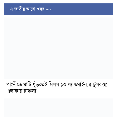
এ জাতীয় আরো খবর ....
গাংনীতে মাটি খুঁড়তেই মিলল ১০ ল্যান্ডমাইন, ৫ টুলবক্স;
এলাকায় চাঞ্চল্য