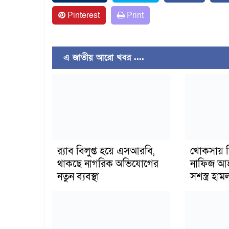
Pinterest
Print
এ জাতীয় আরো খবর ....
র‍্যাব বিলুপ্ত হয়ে এসআরবি,
খোকসায় ব
থাকছে নাগরিক অভিযোগের
নাফিজ আহ
নতুন ব্যবস্থা
সশস্ত্র হ