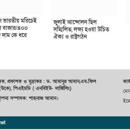
টন ভারতীয় মরিচেই
জুলাই আন্দোলন ছিল
ল বাজার/৪০০
সম্মিলিত, লক্ষ্য হওয়া উচিত
 দাম কে ধরে
ঐক্য ও রাষ্ট্রগঠন
াদক,
প্রকাশক
ও
মুদ্রাকর
: ড. আমানুর আমান,
এম.ফিল
কার্
কে), পিএইচডি ( এনবিইউ- দার্জিলিং)
মো
্থাপনা সম্পাদক: শাহনাজ আমান।
ইম
net