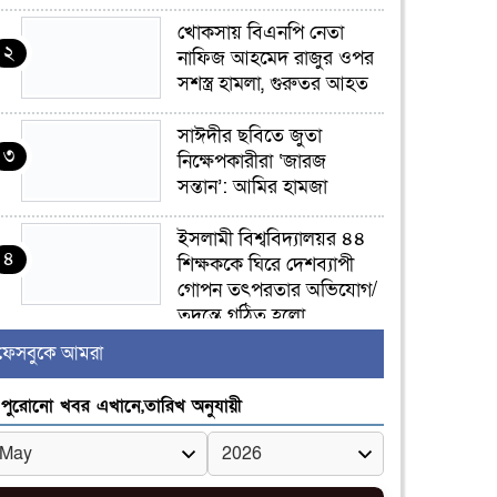
খোকসায় বিএনপি নেতা
২
নাফিজ আহমেদ রাজুর ওপর
সশস্ত্র হামলা, গুরুতর আহত
সাঈদীর ছবিতে জুতা
৩
নিক্ষেপকারীরা ‘জারজ
সন্তান’: আমির হামজা
ইসলামী বিশ্ববিদ্যালয়র ৪৪
৪
শিক্ষককে ঘিরে দেশব্যাপী
গোপন তৎপরতার অভিযোগ/
তদন্তে গঠিত হলো
চ্চপর্যায়ের কমিটি
ফেসবুকে আমরা
মাত্র ৯১ টন ভারতীয় মরিচেই
পুরোনো খবর এখানে,তারিখ অনুযায়ী
৫
ভেঙে পড়ল বাজার/৪০০
টাকা কেজি দাম কে ধরে
েখেছিল?