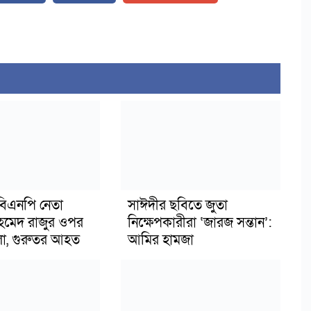
িএনপি নেতা
সাঈদীর ছবিতে জুতা
মেদ রাজুর ওপর
নিক্ষেপকারীরা ‘জারজ সন্তান’:
ামলা, গুরুতর আহত
আমির হামজা