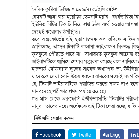
দৈনিক কুষ্টিয়া ডিজিটাল ডেস্ক/দ্য ডেইলি মেইল
যেমনটি আমা করা হয়েছিল তেমনটি হয়নি। কার্যতারিতা নি
ইউনিভার্সিটির টিকাটি নিয়ে প্রশ্ন উঠল ব্যর্থ হওয়ার আ
দেহেই করোনার উপস্থিতি।
তবে অক্সফোর্ডের এই হতাশাজনক ফল ওদিকে মার্কিন প্রত
জানিয়েছে, তাদের টিকাটি করোনা ভাইরাসের বিরুদ্ধে কিছ
ফুসফুসে পৌঁছতে পারে না। সাধারণত ফুসফুস আক্রান্ত হল
ভাইরাসটিকে থামিয়ে দেয়ার সম্ভাবনা রয়েছে বলে জানিয়েছ
হারভার্ড মেডিক্যাল স্কুলের সাবেক অধ্যাপক ডা. উইলি
যাদেরকে দেয়া হয়নি উভয় ধরনের বানরের মধ্যেই সমপরিম
যে, টিকাটি ভাইরাসটিকে পরাজিত করতে সক্ষম নাও হ
মানবদেহে পরীক্ষার প্রথম পর্যায়ে রয়েছে।
গত মাস থেকে অক্সফোর্ড ইউনিভার্সিটির টিকাটির পরীক্ষ
মানুষ। তাদের মধ্যে অর্ধেককে এই টিকা দেয়া হচ্ছে, বাকি 
নিউজটি শেয়ার করুন..
Facebook
Twitter
Digg
L