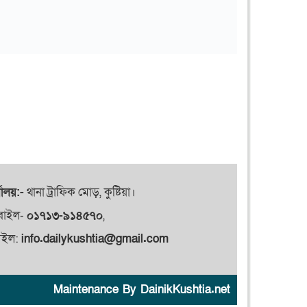
যালয়:-
থানা ট্রাফিক মোড়, কুষ্টিয়া।
বাইল-
০১৭১৩-৯১৪৫৭০
,
েইল:
info.dailykushtia@gmail.com
Maintenance By DainikKushtia.net