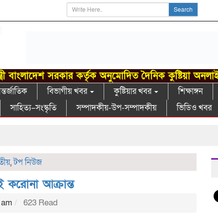
Search
্ত্রী বাংলাদেশ সরকার কর্তৃক অনুমোদিত দৈনিক কুষ্টিয়া অনলা
্তর্জাতিক
বিভাগীয় খবর
কুষ্টিয়ার খবর
শিক্ষাঙ্গন
সাহিত্য–সংস্কৃতি
সম্পাদকীয়-উপ-সম্পাদকীয়
ভিডিও খবর
তীয়
,
টপ নিউজ
ই করোনা আক্রান্ত
1 am
623 Read