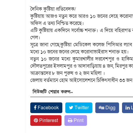
দৈনিক কুষ্টিয়া প্রতিবেদক/
কুষ্টিয়ায় আজও নতুন করে আরও ১০ জনের দেহে করোনাভাইর
অফিস এ তথ্য নিশ্চিত করেছে।
এটি কুষ্টিয়ায় একদিনে সর্বোচ্চ শনাক্ত। এ দিয়ে ব‌হিরা
গেল।
সু‌ত্রে জানা গে‌ছে,কুষ্টিয়া মেডিকেল কলেজ পিসিআর ল্যা
মধ্যে ১০ জনের জনের দেহে করোনাভাইরাস শনাক্ত হয়।
নতুন ১০ জনের মধ্যে কুমারখালীর দরবেশপুর ও হাকি
দৌলতপুরের ইসলামপুর ও আদাবাড়িয়ায় ৪ জন, মিরপুর 
আক্রান্তদের ৮ জন পুরুষ ও ২ জন মহিলা ।
জেলায় বর্তমানে হোম আইসোলেশনে চিকিৎসাধীন ৩৩ জন। জেল
নিউজটি শেয়ার করুন..
Facebook
Twitter
Digg
L
Pinterest
Print