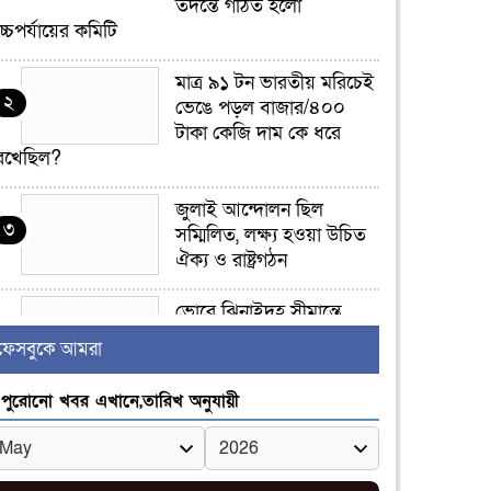
তদন্তে গঠিত হলো
চ্চপর্যায়ের কমিটি
মাত্র ৯১ টন ভারতীয় মরিচেই
২
ভেঙে পড়ল বাজার/৪০০
টাকা কেজি দাম কে ধরে
েখেছিল?
জুলাই আন্দোলন ছিল
৩
সম্মিলিত, লক্ষ্য হওয়া উচিত
ঐক্য ও রাষ্ট্রগঠন
ভোরে ঝিনাইদহ সীমান্তে
৪
জটলা দেখে বিএসএফের
ফেসবুকে আমরা
রাবার বুলেট, বাংলাদেশি
আহত
পুরোনো খবর এখানে,তারিখ অনুযায়ী
চুয়াডাঙ্গা/ প্রথম স্ত্রীকে নিয়ে
৫
মালয়েশিয়ায়, দ্বিতীয় স্ত্রী
বুলডোজার দিয়ে ভাঙলো