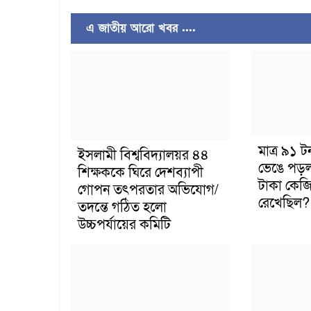
এ জাতীয় আরো খবর ....
মাত্র ৯১ 
ইসলামী বিশ্ববিদ্যালয়র ৪৪
ভেঙে পড়
শিক্ষককে ঘিরে দেশব্যাপী
টাকা কেজি
গোপন তৎপরতার অভিযোগ/
রেখেছিল?
তদন্তে গঠিত হলো
উচ্চপর্যায়ের কমিটি