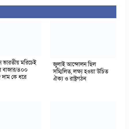
শি
টন ভারতীয় মরিচেই
জুলাই আন্দোলন ছিল
ল বাজার/৪০০
সম্মিলিত, লক্ষ্য হওয়া উচিত
 দাম কে ধরে
ঐক্য ও রাষ্ট্রগঠন