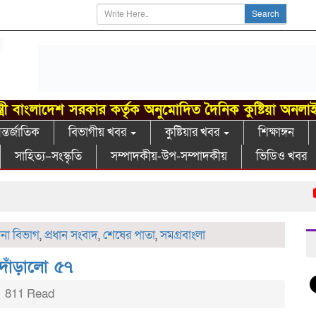
Search
্ত্রী বাংলাদেশ সরকার কর্তৃক অনুমোদিত দৈনিক কুষ্টিয়া অনলা
্তর্জাতিক
বিভাগীয় খবর
কুষ্টিয়ার খবর
শিক্ষাঙ্গন
সাহিত্য–সংস্কৃতি
সম্পাদকীয়-উপ-সম্পাদকীয়
ভিডিও খবর
ইস
লনা বিভাগ
,
প্রধান সংবাদ
,
শেষের পাতা
,
সমগ্রবাংলা
দাঁড়ালো ৫৭
811 Read