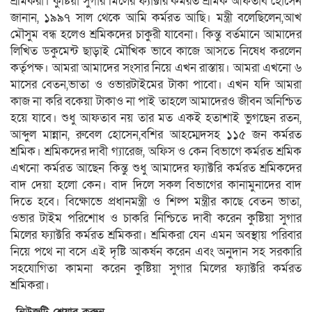
শ্রমিকরা। কুষ্টিয়া সুগার মিলের ফ্যাক্টরি কর্মরত শ্রমিক আফতাব হোসেন
জানান, ১৯৯৭ সাল থেকে আমি কর্মরত আছি। মন্ত্রী বলেছিলেন,আখ
মৌসুম বন্ধ হলেও শ্রমিকদের চাকুরী যাবেনা। কিন্তু বর্তমানে আমাদের
লিখিত ডকুমেন্ট ছাড়াই মৌখিক ভাবে কাজে আসতে নিষেধ করলেন
কর্তৃপক্ষ। আমরা আমাদের সংসার নিয়ে এখন রাস্তায়। আমরা এখনো ৬
মাসের বেতন,ভাতা ও ওভারটাইমের টাকা পাবো। এখন যদি আমরা
কাজ না করি বকেয়া টাকাও না পাই তাহলে আমাদেরও জীবন অনিশ্চিত
হয়ে যাবে। শুধু আফতাব নয় তার মত একই হতাশাই ভুগছেন রতন,
আব্দুল মান্নান, রুবেল হোসেন,বশির আহম্মেদসহ ১১৫ জন কর্মরত
শ্রমিক। শ্রমিকদের দাবী গ্যারেজ, অফিস ও কেন বিভাগে কর্মরত শ্রমিক
এখনো কর্মরত আছেন কিন্তু শুধু আমাদের ফ্যাক্টরি কর্মরত শ্রমিকদের
বাদ দেয়া হলো কেন। বাদ দিলে সকল বিভাগের কানামুনাদের বাদ
দিতে হবে। বিক্ষোভে প্রধানমন্ত্রী ও শিল্প মন্ত্রীর কাছে বেতন ভাতা,
ওভার টাইম পরিশোধ ও চাকরি নিশ্চিতে দাবী করেন কুষ্টিয়া সুগার
মিলের ফ্যাক্টরি কর্মরত শ্রমিকরা। শ্রমিকরা যেন এমন অবস্থায় পরিবার
নিয়ে পথে না বসে এই দৃষ্টি আকর্ষন করেন এবং অনুদান সহ সরকারি
সহযোগিতা কামনা করেন কুষ্টিয়া সুগার মিলের ফ্যাক্টরি কর্মরত
শ্রমিকরা।
নিউজটি শেয়ার করুন..