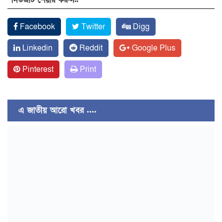
Facebook
Twitter
Digg
Linkedin
Reddit
Google Plus
Pinterest
Print
এ জাতীয় আরো খবর ....