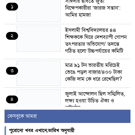
সাঈদীর ছবিতে জুতা
১
নিক্ষেপকারীরা ‘জারজ সন্তান’:
আমির হামজা
ইসলামী বিশ্ববিদ্যালয়র ৪৪
২
শিক্ষককে ঘিরে দেশব্যাপী গোপন
তৎপরতার অভিযোগ/ তদন্তে
গঠিত হলো উচ্চপর্যায়ের কমিটি
মাত্র ৯১ টন ভারতীয় মরিচেই
৩
ভেঙে পড়ল বাজার/৪০০ টাকা
কেজি দাম কে ধরে রেখেছিল?
জুলাই আন্দোলন ছিল সম্মিলিত,
৪
লক্ষ্য হওয়া উচিত ঐক্য ও
রাষ্ট্রগঠন
ফেসবুকে আমরা
ভোরে ঝিনাইদহ সীমান্তে জটলা
৫
দেখে বিএসএফের রাবার বুলেট,
পুরোনো খবর এখানে,তারিখ অনুযায়ী