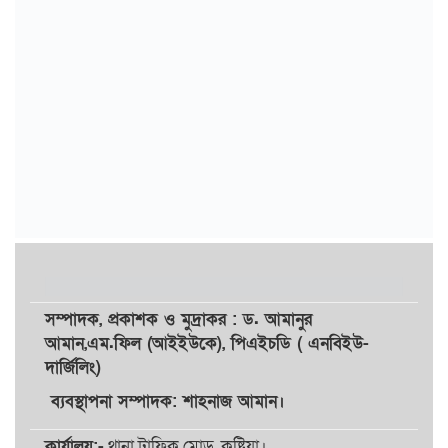
সম্পাদক,
প্রকাশক
ও
মুদ্রাকর
: ড. আমানুর
আমান,
এম.ফিল (আইইউকে), পিএইচডি ( এনবিইউ-
দার্জিলিং)
ব্যবস্থাপনা সম্পাদক: শাহনাজ আমান।
কার্যালয়:-
থানা ট্রাফিক মোড়, কুষ্টিয়া।