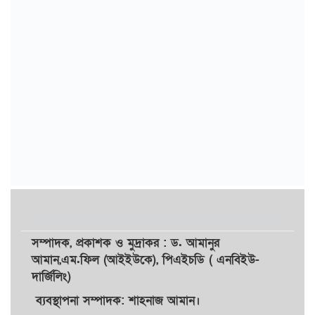
সম্পাদক,
প্রকাশক
ও
মুদ্রাকর
: ড. আমানুর
আমান,
এম.ফিল (আইইউকে), পিএইচডি ( এনবিইউ-
দার্জিলিং)
ব্যবস্থাপনা সম্পাদক: শাহনাজ আমান।