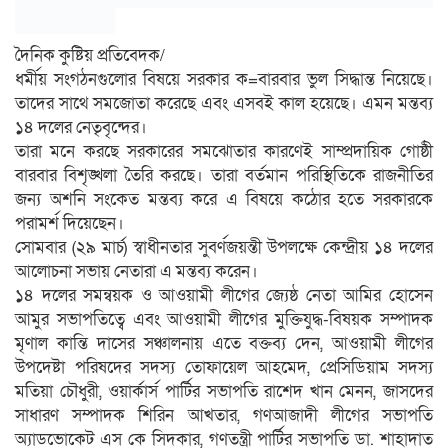
দৈনিক কুষ্টিয় প্রতিবেদক/
ধর্মীয় সংগঠনগুলোর বিষয়ে সরকার ক=বারবার ভুল সিদ্ধান্ত নিয়েছে।
তাদের সাথে সমজোতা করেছে এবং এসবই কাল হয়েছে। এমন মন্তব্য
১৪ দলের নেতৃবৃন্দের।
তারা মনে করছে সরকারের সমঝোতার কারণেই সাম্প্রদায়িক গোষ্ঠী
বারবার বিশৃঙ্খলা তৈরি করছে। তারা বর্তমান পরিস্থিতিকে রাজনীতির
জন্য অশনি সংকেত মন্তব্য করে এ বিষয়ে কঠোর হতে সরকারকে
পরামর্শ দিয়েছেন।
সোমবার (২৯ মার্চ) স্বাধীনতার সুবর্ণজয়ন্তী উপলক্ষে কেন্দ্রীয় ১৪ দলের
আলোচনা সভায় নেতারা এ মন্তব্য করেন।
১৪ দলের সমন্বয়ক ও আওয়ামী লীগের জ্যেষ্ঠ নেতা আমির হোসেন
আমুর সভাপতিত্বে এবং আওয়ামী লীগের মুক্তিযুদ্ধ-বিষয়ক সম্পাদক
মৃণাল কান্তি দাসের সঞ্চালনায় এতে বক্তব্য দেন, আওয়ামী লীগের
উপদেষ্টা পরিষদের সদস্য তোফায়েল আহমেদ, প্রেসিডিয়াম সদস্য
মতিয়া চৌধুরী, ওয়ার্কার্স পার্টির সভাপতি রাশেদ খান মেনন, জাসদের
সাধারণ সম্পাদক শিরিন আখতার, গণআজাদী লীগের সভাপতি
অ্যাডভোকেট এস কে সিদকার, গণতন্ত্রী পার্টির সভাপতি ডা. শাহাদাত