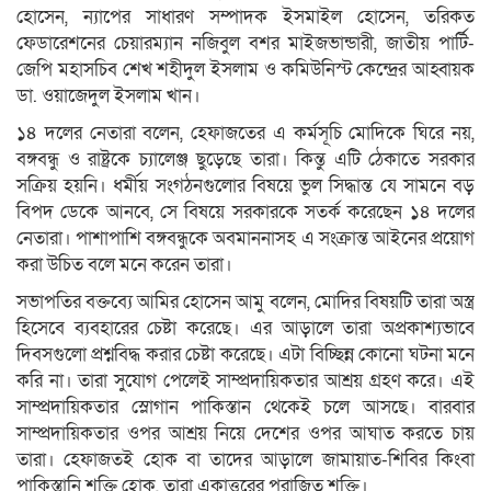
হোসেন, ন্যাপের সাধারণ সম্পাদক ইসমাইল হোসেন, তরিকত
ফেডারেশনের চেয়ারম্যান নজিবুল বশর মাইজভান্ডারী, জাতীয় পার্টি-
জেপি মহাসচিব শেখ শহীদুল ইসলাম ও কমিউনিস্ট কেন্দ্রের আহ্বায়ক
ডা. ওয়াজেদুল ইসলাম খান।
১৪ দলের নেতারা বলেন, হেফাজতের এ কর্মসূচি মোদিকে ঘিরে নয়,
বঙ্গবন্ধু ও রাষ্ট্রকে চ্যালেঞ্জ ছুড়েছে তারা। কিন্তু এটি ঠেকাতে সরকার
সক্রিয় হয়নি। ধর্মীয় সংগঠনগুলোর বিষয়ে ভুল সিদ্ধান্ত যে সামনে বড়
বিপদ ডেকে আনবে, সে বিষয়ে সরকারকে সতর্ক করেছেন ১৪ দলের
নেতারা। পাশাপাশি বঙ্গবন্ধুকে অবমাননাসহ এ সংক্রান্ত আইনের প্রয়োগ
করা উচিত বলে মনে করেন তারা।
সভাপতির বক্তব্যে আমির হোসেন আমু বলেন, মোদির বিষয়টি তারা অস্ত্র
হিসেবে ব্যবহারের চেষ্টা করেছে। এর আড়ালে তারা অপ্রকাশ্যভাবে
দিবসগুলো প্রশ্নবিদ্ধ করার চেষ্টা করেছে। এটা বিচ্ছিন্ন কোনো ঘটনা মনে
করি না। তারা সুযোগ পেলেই সাম্প্রদায়িকতার আশ্রয় গ্রহণ করে। এই
সাম্প্রদায়িকতার স্লোগান পাকিস্তান থেকেই চলে আসছে। বারবার
সাম্প্রদায়িকতার ওপর আশ্রয় নিয়ে দেশের ওপর আঘাত করতে চায়
তারা। হেফাজতই হোক বা তাদের আড়ালে জামায়াত-শিবির কিংবা
পাকিস্তানি শক্তি হোক, তারা একাত্তরের পরাজিত শক্তি।