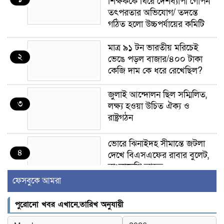
শিক্ষককে ঘিরে দেশব্যাপী গোপন
তৎপরতার অভিযোগ/ তদন্তে
গঠিত হলো উচ্চপর্যায়ের কমিটি
মাত্র ৯১ টন ভারতীয় মরিচেই
২
ভেঙে পড়ল বাজার/৪০০ টাকা
কেজি দাম কে ধরে রেখেছিল?
জুলাই আন্দোলন ছিল সম্মিলিত,
৩
লক্ষ্য হওয়া উচিত ঐক্য ও
রাষ্ট্রগঠন
ভোরে ঝিনাইদহ সীমান্তে জটলা
৪
দেখে বিএসএফের রাবার বুলেট,
বাংলাদেশি আহত
ফেসবুকে আমরা
চুয়াডাঙ্গা/ প্রথম স্ত্রীকে নিয়ে
৫
মালয়েশিয়ায়, দ্বিতীয় স্ত্রী
পুরোনো খবর এখানে,তারিখ অনুযায়ী
বুলডোজার দিয়ে ভাঙলো স্বামীর