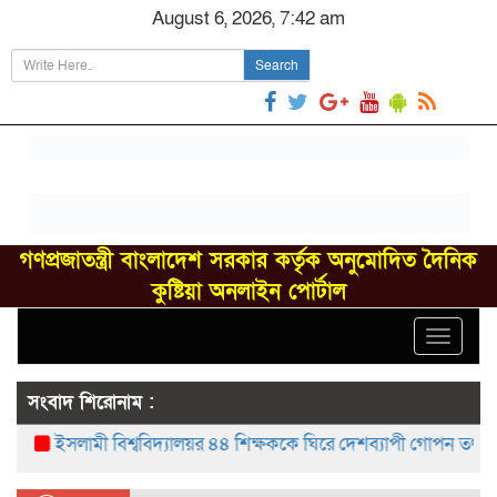
August 6, 2026, 7:42 am
Search
গণপ্রজাতন্ত্রী বাংলাদেশ সরকার কর্তৃক অনুমোদিত দৈনিক
কুষ্টিয়া অনলাইন পোর্টাল
Toggle
navigat
সংবাদ শিরোনাম :
ইসলামী বিশ্ববিদ্যালয়র ৪৪ শিক্ষককে ঘিরে দেশব্যাপী গোপন তৎপরতার