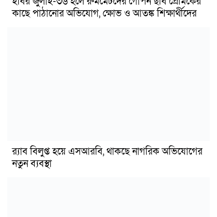
ইবির জুলাই-৩৬ হলে রুমমেটদের গোপন ছবি প্রেমিকের
কাছে পাঠানোর অভিযোগ, ক্ষোভ ও আতঙ্ক শিক্ষার্থীদের
র‍্যাব বিলুপ্ত হয়ে এসআরবি, থাকছে নাগরিক অভিযোগের
নতুন ব্যবস্থা