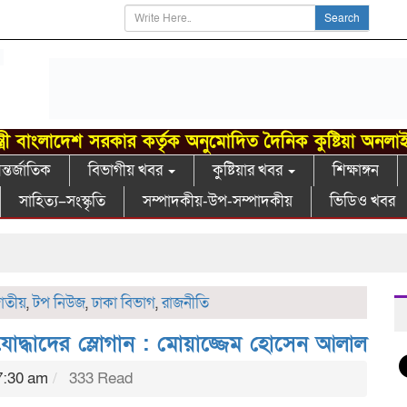
Search
্ত্রী বাংলাদেশ সরকার কর্তৃক অনুমোদিত দৈনিক কুষ্টিয়া অনলা
্তর্জাতিক
বিভাগীয় খবর
কুষ্টিয়ার খবর
শিক্ষাঙ্গন
সাহিত্য–সংস্কৃতি
সম্পাদকীয়-উপ-সম্পাদকীয়
ভিডিও খবর
াতীয়
,
টপ নিউজ
,
ঢাকা বিভাগ
,
রাজনীতি
যোদ্ধাদের স্লোগান : মোয়াজ্জেম হোসেন আলাল
7:30 am
333 Read