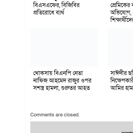
বিএসএফের, বিজিবির
প্রেমিকের
প্রতিরোধে ব্যর্থ
অভিযোগ, 
শিক্ষার্থীদে
খোকসায় বিএনপি নেতা
সাঈদীর ছ
নাফিজ আহমেদ রাজুর ওপর
নিক্ষেপকার
সশস্ত্র হামলা, গুরুতর আহত
আমির হাম
Comments are closed.