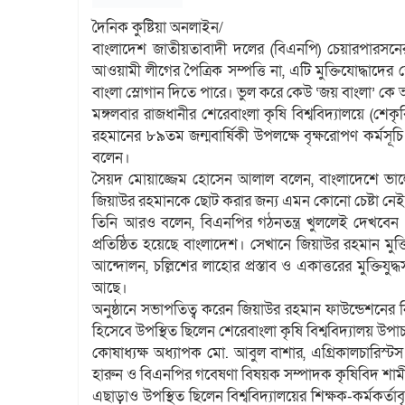
দৈনিক কুষ্টিয়া অনলাইন/
বাংলাদেশ জাতীয়তাবাদী দলের (বিএনপি) চেয়ারপারসনে
আওয়ামী লীগের পৈত্রিক সম্পত্তি না, এটি মুক্তিযোদ্ধা
বাংলা স্লোগান দিতে পারে। ভুল করে কেউ ‘জয় বাংলা’ ক
মঙ্গলবার রাজধানীর শেরেবাংলা কৃষি বিশ্ববিদ্যালয়ে (শে
রহমানের ৮৯তম জন্মবার্ষিকী উপলক্ষে বৃক্ষরোপণ কর্মসূচ
বলেন।
সৈয়দ মোয়াজ্জেম হোসেন আলাল বলেন, বাংলাদেশে ভালো
জিয়াউর রহমানকে ছোট করার জন্য এমন কোনো চেষ্টা নে
তিনি আরও বলেন, বিএনপির গঠনতন্ত্র খুললেই দেখবেন প্র
প্রতিষ্ঠিত হয়েছে বাংলাদেশ। সেখানে জিয়াউর রহমান মুক্তি
আন্দোলন, চল্লিশের লাহোর প্রস্তাব ও একাত্তরের মুক্তিযুদ্ধ
আছে।
অনুষ্ঠানে সভাপতিত্ব করেন জিয়াউর রহমান ফাউন্ডেশনের 
হিসেবে উপস্থিত ছিলেন শেরেবাংলা কৃষি বিশ্ববিদ্যালয় উপা
কোষাধ্যক্ষ অধ্যাপক মো. আবুল বাশার, এগ্রিকালচারিস
হারুন ও বিএনপির গবেষণা বিষয়ক সম্পাদক কৃষিবিদ শাম
এছাড়াও উপস্থিত ছিলেন বিশ্ববিদ্যালয়ের শিক্ষক-কর্মকর্ত