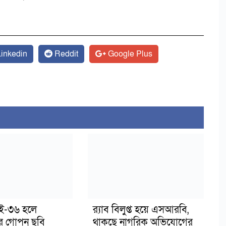
inkedin
Reddit
Google Plus
াই-৩৬ হলে
র‍্যাব বিলুপ্ত হয়ে এসআরবি,
র গোপন ছবি
থাকছে নাগরিক অভিযোগের