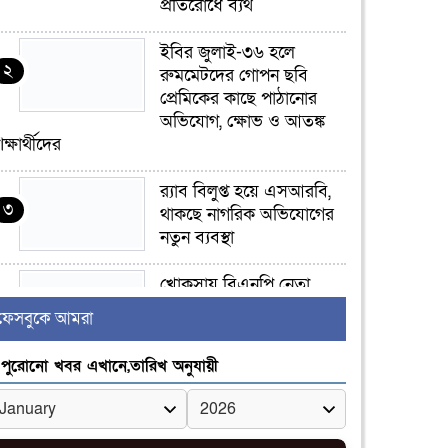
প্রতিরোধে ব্যর্থ
ইবির জুলাই-৩৬ হলে
২
রুমমেটদের গোপন ছবি
প্রেমিকের কাছে পাঠানোর
অভিযোগ, ক্ষোভ ও আতঙ্ক
িক্ষার্থীদের
র‍্যাব বিলুপ্ত হয়ে এসআরবি,
৩
থাকছে নাগরিক অভিযোগের
নতুন ব্যবস্থা
খোকসায় বিএনপি নেতা
৪
নাফিজ আহমেদ রাজুর ওপর
ফেসবুকে আমরা
সশস্ত্র হামলা, গুরুতর আহত
পুরোনো খবর এখানে,তারিখ অনুযায়ী
সাঈদীর ছবিতে জুতা
৫
নিক্ষেপকারীরা ‘জারজ
সন্তান’: আমির হামজা