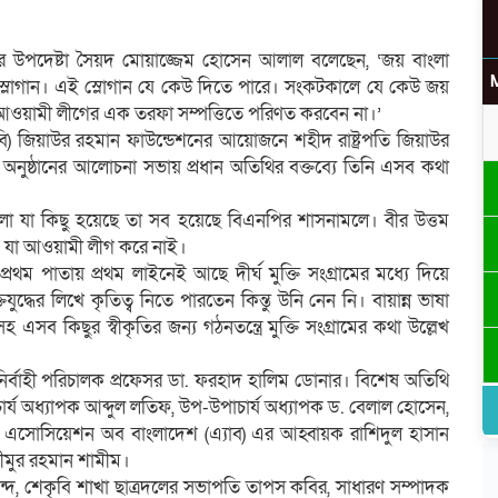
র উপদেষ্টা সৈয়দ মোয়াজ্জেম হোসেন আলাল বলেছেন, ‘জয় বাংলা
দের স্লোগান। এই স্লোগান যে কেউ দিতে পারে। সংকটকালে যে কেউ জয়
ে আওয়ামী লীগের এক তরফা সম্পত্তিতে পরিণত করবেন না।’
উ
কৃবি) জিয়াউর রহমান ফাউন্ডেশনের আয়োজনে শহীদ রাষ্ট্রপতি জিয়াউর
ি অনুষ্ঠানের আলোচনা সভায় প্রধান অতিথির বক্তব্যে তিনি এসব কথা
 যা কিছু হয়েছে তা সব হয়েছে বিএনপির শাসনামলে। বীর উত্তম
ই যা আওয়ামী লীগ করে নাই।
র
থম পাতায় প্রথম লাইনেই আছে দীর্ঘ মুক্তি সংগ্রামের মধ্যে দিয়ে
যুদ্ধের লিখে কৃতিত্ব নিতে পারতেন কিন্তু উনি নেন নি। বায়ান্ন ভাষা
সহ এসব কিছুর স্বীকৃতির জন্য গঠনতন্ত্রে মুক্তি সংগ্রামের কথা উল্লেখ
নির্বাহী পরিচালক প্রফেসর ডা. ফরহাদ হালিম ডোনার। বিশেষ অতিথি
চার্য অধ্যাপক আব্দুল লতিফ, উপ-উপাচার্য অধ্যাপক ড. বেলাল হোসেন,
্টস এসোসিয়েশন অব বাংলাদেশ (এ্যাব) এর আহ্বায়ক রাশিদুল হাসান
ীমুর রহমান শামীম।
াবৃন্দ, শেকৃবি শাখা ছাত্রদলের সভাপতি তাপস কবির, সাধারণ সম্পাদক