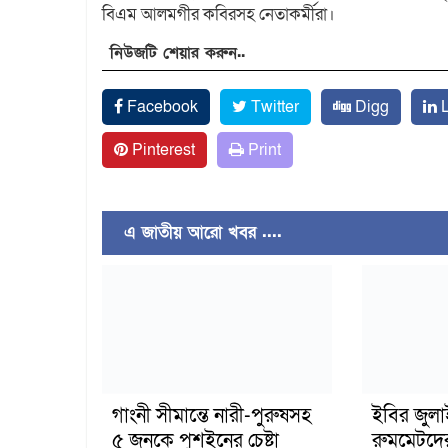
বিএম আলমগীর কবিরসহ নেতাকর্মীরা।
নিউজটি শেয়ার করুন..
Facebook
Twitter
Digg
L
Pinterest
Print
এ জাতীয় আরো খবর ....
গাংনী সীমান্তে নারী-পুরুষসহ
ইবির জুল
৫ জনকে পুশইনের চেষ্টা
রুমমেটদে