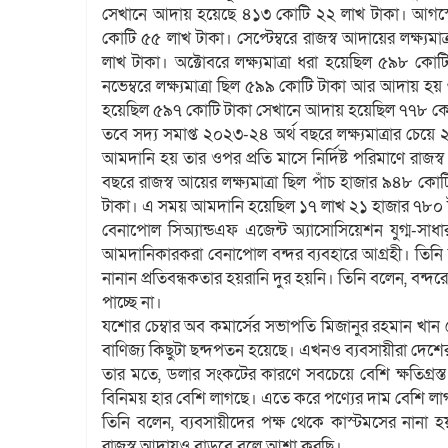
সেখানে আদায় হয়েছে ৪১৩ কোটি ২২ লাখ টাকা। আগস্টে
কোটি ৫৫ লাখ টাকা। সেপ্টেম্বরে রাজস্ব আদায়ের লক্ষ
লাখ টাকা। অক্টোবরে লক্ষ্যমাত্রা ধরা হয়েছিল ৫৯৮
নভেম্বরে লক্ষ্যমাত্রা ছিল ৫৯৯ কোটি টাকা আর আদায় হয় ৬
হয়েছিল ৫৯৭ কোটি টাকা সেখানে আদায় হয়েছিল ৭৭৮ কো
তবে সদ্য সমাপ্ত ২০২৩-২৪ অর্থ বছরে লক্ষ্যমাত্রার চে
আমদানি হয় তার ওপর প্রতি মাসে নির্দিষ্ট পরিমাণে রাজস্ব
বছরে রাজস্ব আয়ের লক্ষ্যমাত্রা ছিল পাঁচ হাজার ৯৪৮
টাকা। এ সময় আমদানি হয়েছিল ১৭ লাখ ২১ হাজার ৭৮০ 
বেনাপোল সিঅ্যান্ডএফ এজেন্ট অ্যাসোসিয়েশন যুগ্ম-স
আমদানিকারকরা বেনাপোল বন্দর ব্যবহারে আগ্রহী। তিনি 
নানান প্রতিবন্ধকতার হয়রানি দুর হয়নি। তিনি বলেন, বন
পাচ্ছে না।
যশোর চেম্বার অব কমার্সের সভাপতি মিজানুর রহমান খান
বাণিজ্য কিছুটা ছন্দপতন হয়েছে। এখনও ব্যবসায়ীরা দেশে
তার মতে, ডলার সংকটের কারণে সবচেয়ে বেশি ক্ষতিগ্র
বিনিময় হার বেশি লাগছে। এতে করে পণ্যের দাম বেশি লা
তিনি বলেন, ব্যবসায়ীদের পক্ষ থেকে কাস্টমসের নান
রাজস্ব আদায়ও বাড়বে বলে আশা করছি।