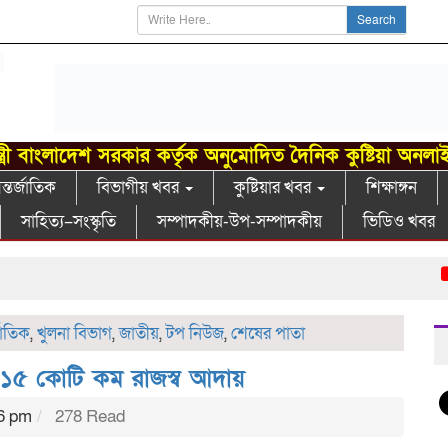
Search
্ত্রী বাংলাদেশ সরকার কর্তৃক অনুমোদিত দৈনিক কুষ্টিয়া অনলা
্তর্জাতিক
বিভাগীয় খবর
কুষ্টিয়ার খবর
শিক্ষাঙ্গন
সাহিত্য–সংস্কৃতি
সম্পাদকীয়-উপ-সম্পাদকীয়
ভিডিও খবর
গাংন
জাতিক
,
খুলনা বিভাগ
,
জাতীয়
,
টপ নিউজ
,
শেষের পাতা
ে ১১৫ কোটি কম রাজস্ব আদায়
16 pm
278 Read