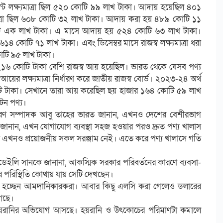
 লক্ষ্যমাত্রা ছিল ৫২০ কোটি ৯৯ লাখ টাকা। আদায় হয়েছিল ৪০১
্যমাত্রা ছিল ৬০৮ কোটি ৩২ লাখ টাকা। আদায় করা হয় ৪৮৯ কোটি ১১
 কোটি এক লাখ টাকা। এ মাসে আদায় হয় ৫২৪ কোটি ৬৩ লাখ টাকা।
১৪ কোটি ৭১ লাখ টাকা। এবং ডিসেম্বর মাসে রাজস্ব লক্ষ্যমাত্রা ধরা
টি ৯৫ লাখ টাকা।
য়ে ২১৬ কোটি টাকা বেশি রাজস্ব আয় হয়েছিল। ভারত থেকে যেসব পণ্য
 আয়ের লক্ষ্যমাত্রা নির্ধারণ করে জাতীয় রাজস্ব বোর্ড। ২০২৩-২৪ অর্থ
 কোটি টাকা। সেখানে তারা আয় করেছিল ছয় হাজার ১৬৪ কোটি ৫৯ লাখ
টন পণ্য।
াধারণ সম্পাদক আবু তাহের ভারত জানান, এখনও দেশের বেশীরভাগ
জানান, এখন যোগাযোগ ব্যবস্থা সহজ হওয়ার পরও দ্রুত পণ্য খালাস
্দরে এখনও প্রয়োজনীয় সকল সরঞ্জাম নেই। এতে করে পণ্য খালাসে গতি
 ডেইলি সানকে জানানা, আকস্মিক সরকার পরিবর্তনের কারণে ব্যবসা-
র পরিস্থিতি কোথায় যায় সেটি দেখছেন।
স্ত হচ্ছেন আমদানিকারকরা। আবার কিছু এলসি করা গেলেও ডলারের
গছে।
া হয়রানির অভিযোগ আসছে। হয়রানি ও উৎকোচের পরিমাণটা কমালে