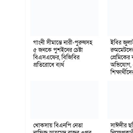
গাংনী সীমান্তে নারী-পুরুষসহ
ইবির জুল
৫ জনকে পুশইনের চেষ্টা
রুমমেটদে
বিএসএফের, বিজিবির
প্রেমিকের
প্রতিরোধে ব্যর্থ
অভিযোগ, 
শিক্ষার্থীদে
খোকসায় বিএনপি নেতা
সাঈদীর ছ