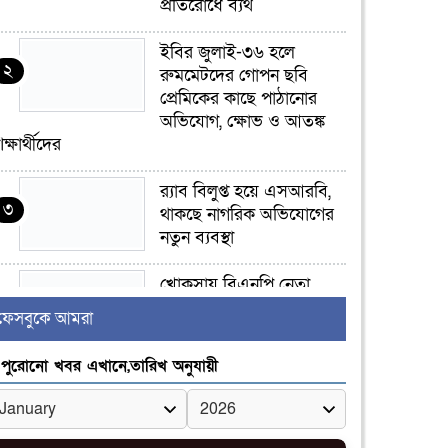
প্রতিরোধে ব্যর্থ
ইবির জুলাই-৩৬ হলে
২
রুমমেটদের গোপন ছবি
প্রেমিকের কাছে পাঠানোর
অভিযোগ, ক্ষোভ ও আতঙ্ক
িক্ষার্থীদের
র‍্যাব বিলুপ্ত হয়ে এসআরবি,
৩
থাকছে নাগরিক অভিযোগের
নতুন ব্যবস্থা
খোকসায় বিএনপি নেতা
৪
নাফিজ আহমেদ রাজুর ওপর
ফেসবুকে আমরা
সশস্ত্র হামলা, গুরুতর আহত
পুরোনো খবর এখানে,তারিখ অনুযায়ী
সাঈদীর ছবিতে জুতা
৫
নিক্ষেপকারীরা ‘জারজ
সন্তান’: আমির হামজা