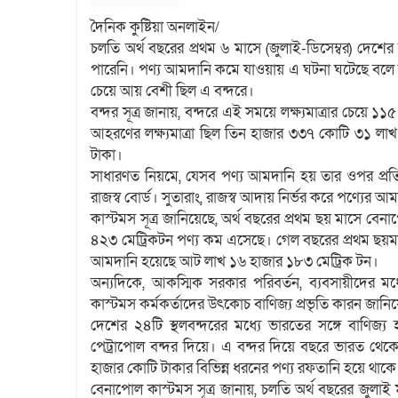
দৈনিক কুষ্টিয়া অনলাইন/
চলতি অর্থ বছরের প্রথম ৬ মাসে (জুলাই-ডিসেম্বর) দেশের ব
পারেনি। পণ্য আমদানি কমে যাওয়ায় এ ঘটনা ঘটেছে বলে জ
চেয়ে আয় বেশী ছিল এ বন্দরে।
বন্দর সূত্র জানায়, বন্দরে এই সময়ে লক্ষ্যমাত্রার চেয়ে
আহরণের লক্ষ্যমাত্রা ছিল তিন হাজার ৩৩৭ কোটি ৩১ ল
টাকা।
সাধারণত নিয়মে, যেসব পণ্য আমদানি হয় তার ওপর প্রতিমাস
রাজস্ব বোর্ড। সুতারাং, রাজস্ব আদায় নির্ভর করে পণ্যের
কাস্টমস সূত্র জানিয়েছে, অর্থ বছরের প্রথম ছয় মাসে ব
৪২৩ মেট্রিকটন পণ্য কম এসেছে। গেল বছরের প্রথম ছয়
আমদানি হয়েছে আট লাখ ১৬ হাজার ১৮৩ মেট্রিক টন।
অন্যদিকে, আকস্মিক সরকার পরিবর্তন, ব্যবসায়ীদের মধ
কাস্টমস কর্মকর্তাদের উৎকোচ বাণিজ্য প্রভৃতি কারন জানি
দেশের ২৪টি স্থলবন্দরের মধ্যে ভারতের সঙ্গে বাণিজ্
পেট্রাপোল বন্দর দিয়ে। এ বন্দর দিয়ে বছরে ভারত থে
হাজার কোটি টাকার বিভিন্ন ধরনের পণ্য রফতানি হয়ে থাকে
বেনাপোল কাস্টমস সূত্র জানায়, চলতি অর্থ বছরের জুলাই 