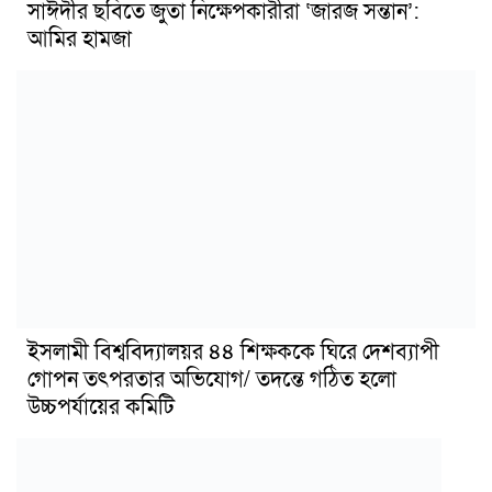
সাঈদীর ছবিতে জুতা নিক্ষেপকারীরা ‘জারজ সন্তান’:
আমির হামজা
ইসলামী বিশ্ববিদ্যালয়র ৪৪ শিক্ষককে ঘিরে দেশব্যাপী
গোপন তৎপরতার অভিযোগ/ তদন্তে গঠিত হলো
উচ্চপর্যায়ের কমিটি