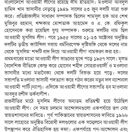
বাংলাদেশে আওয়ামী লীগের রয়েছে দীর্ঘ ইতিহাস। মওলানা আবদুল
হামিদ খান ভাসানীর নেতৃত্বে ১৯৪৯ সালের ২৩ জুন দলটি যাত্রা শুরু
করে। প্রতিষ্ঠাকালীন সাধারণ সম্পাদক ছিলেন শামসুল হক আর শেখ
মুজিবুর রহমান, খন্দকার মোশতাক আহমেদ ও এ. কে. রফিকুল
হোসেনকে করা হয়েছিল যুগ্ম সম্পাদক। শুরুতে দলটির নাম ছিল
আওয়ামী মুসলিম লীগ। পরে ১৯৫৫ সালের ২১-২৩ অক্টোবর অনুষ্ঠিত
দলটির তৃতীয় কাউন্সিল সভায় ধর্মনিরপেক্ষ দৃষ্টিভঙ্গি থেকে দলের নাম
থেকে ‘মুসলিম’ শব্দটি বাদ দিয়ে ‘আওয়ামী লীগ’ নামকরণ করা হয়।
প্রথমবারের মতো আওয়ামী লীগ ভাঙনের মুখে পড়ে ১৯৫৭ সালে। মূলত
বৈদেশিক নীতিকে কেন্দ্র করে হোসেন শহীদ সোহরাওয়ার্দী ও মওলানা
ভাসানীর মধ্যে মতানৈক্য থেকে দলটি বিভক্ত হয়ে পড়ে। দলের
সভাপতি মওলানা ভাসানী পদত্যাগ করে গঠন করেন নতুন দল ন্যাশনাল
আওয়ামী পার্টি (ন্যাপ)। এদিকে আওয়ামী লীগের সভাপতি হন মাওলানা
আবদুর রশীদ তর্কবাগীশ।
রাজনীতির মাঠে মুসলিম লীগের অন্যতম প্রতিদ্বন্দ্বী হয়ে উঠেছিল
আওয়ামী লীগ। সে সময় চলমান আন্দোলনগুলো একপর্যায়ে রূপ নেয়
স্বায়ত্তশাসনের দাবিতে। পূর্ব পাকিস্তানের স্বায়ত্তশাসনের দাবিতে ১৯৬৬
সালে লাহোরে অনুষ্ঠিত বিরোধী দলগুলোর এক সম্মেলনে আওয়ামী লীগ
উপস্থাপন করে ঐতিহাসিক ছয় দফা। একপর্যায়ে গণ-আন্দোলন এবং