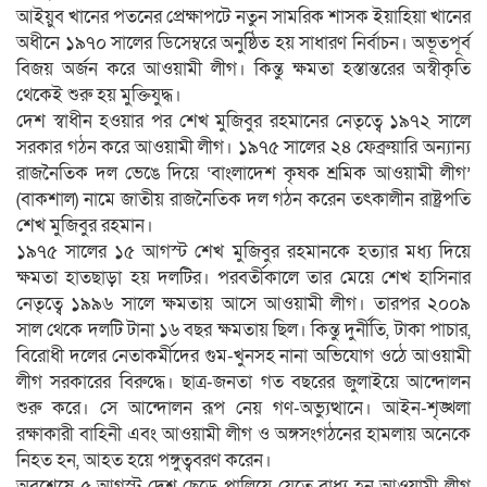
আইয়ুব খানের পতনের প্রেক্ষাপটে নতুন সামরিক শাসক ইয়াহিয়া খানের
অধীনে ১৯৭০ সালের ডিসেম্বরে অনুষ্ঠিত হয় সাধারণ নির্বাচন। অভূতপূর্ব
বিজয় অর্জন করে আওয়ামী লীগ। কিন্তু ক্ষমতা হস্তান্তরের অস্বীকৃতি
থেকেই শুরু হয় মুক্তিযুদ্ধ।
দেশ স্বাধীন হওয়ার পর শেখ মুজিবুর রহমানের নেতৃত্বে ১৯৭২ সালে
সরকার গঠন করে আওয়ামী লীগ। ১৯৭৫ সালের ২৪ ফেব্রুয়ারি অন্যান্য
রাজনৈতিক দল ভেঙে দিয়ে ‘বাংলাদেশ কৃষক শ্রমিক আওয়ামী লীগ’
(বাকশাল) নামে জাতীয় রাজনৈতিক দল গঠন করেন তৎকালীন রাষ্ট্রপতি
শেখ মুজিবুর রহমান।
১৯৭৫ সালের ১৫ আগস্ট শেখ মুজিবুর রহমানকে হত্যার মধ্য দিয়ে
ক্ষমতা হাতছাড়া হয় দলটির। পরবর্তীকালে তার মেয়ে শেখ হাসিনার
নেতৃত্বে ১৯৯৬ সালে ক্ষমতায় আসে আওয়ামী লীগ। তারপর ২০০৯
সাল থেকে দলটি টানা ১৬ বছর ক্ষমতায় ছিল। কিন্তু দুর্নীতি, টাকা পাচার,
বিরোধী দলের নেতাকর্মীদের গুম-খুনসহ নানা অভিযোগ ওঠে আওয়ামী
লীগ সরকারের বিরুদ্ধে। ছাত্র-জনতা গত বছরের জুলাইয়ে আন্দোলন
শুরু করে। সে আন্দোলন রূপ নেয় গণ-অভ্যুত্থানে। আইন-শৃঙ্খলা
রক্ষাকারী বাহিনী এবং আওয়ামী লীগ ও অঙ্গসংগঠনের হামলায় অনেকে
নিহত হন, আহত হয়ে পঙ্গুত্ববরণ করেন।
অবশেষে ৫ আগস্ট দেশ ছেড়ে পালিয়ে যেতে বাধ্য হন আওয়ামী লীগ