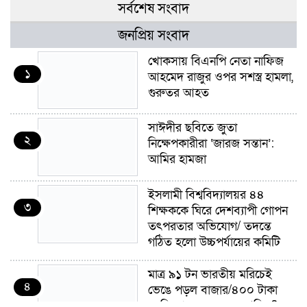
সর্বশেষ সংবাদ
জনপ্রিয় সংবাদ
খোকসায় বিএনপি নেতা নাফিজ
১
আহমেদ রাজুর ওপর সশস্ত্র হামলা,
গুরুতর আহত
সাঈদীর ছবিতে জুতা
২
নিক্ষেপকারীরা ‘জারজ সন্তান’:
আমির হামজা
ইসলামী বিশ্ববিদ্যালয়র ৪৪
৩
শিক্ষককে ঘিরে দেশব্যাপী গোপন
তৎপরতার অভিযোগ/ তদন্তে
গঠিত হলো উচ্চপর্যায়ের কমিটি
মাত্র ৯১ টন ভারতীয় মরিচেই
৪
ভেঙে পড়ল বাজার/৪০০ টাকা
কেজি দাম কে ধরে রেখেছিল?