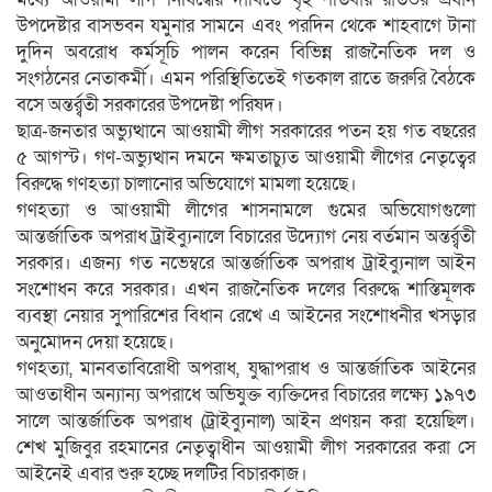
উপদেষ্টার বাসভবন যমুনার সামনে এবং পরদিন থেকে শাহবাগে টানা
দুদিন অবরোধ কর্মসূচি পালন করেন বিভিন্ন রাজনৈতিক দল ও
সংগঠনের নেতাকর্মী। এমন পরিস্থিতিতেই গতকাল রাতে জরুরি বৈঠকে
বসে অন্তর্র্বতী সরকারের উপদেষ্টা পরিষদ।
ছাত্র-জনতার অভ্যুত্থানে আওয়ামী লীগ সরকারের পতন হয় গত বছরের
৫ আগস্ট। গণ-অভ্যুত্থান দমনে ক্ষমতাচ্যুত আওয়ামী লীগের নেতৃত্বের
বিরুদ্ধে গণহত্যা চালানোর অভিযোগে মামলা হয়েছে।
গণহত্যা ও আওয়ামী লীগের শাসনামলে গুমের অভিযোগগুলো
আন্তর্জাতিক অপরাধ ট্রাইব্যুনালে বিচারের উদ্যোগ নেয় বর্তমান অন্তর্র্বতী
সরকার। এজন্য গত নভেম্বরে আন্তর্জাতিক অপরাধ ট্রাইব্যুনাল আইন
সংশোধন করে সরকার। এখন রাজনৈতিক দলের বিরুদ্ধে শাস্তিমূলক
ব্যবস্থা নেয়ার সুপারিশের বিধান রেখে এ আইনের সংশোধনীর খসড়ার
অনুমোদন দেয়া হয়েছে।
গণহত্যা, মানবতাবিরোধী অপরাধ, যুদ্ধাপরাধ ও আন্তর্জাতিক আইনের
আওতাধীন অন্যান্য অপরাধে অভিযুক্ত ব্যক্তিদের বিচারের লক্ষ্যে ১৯৭৩
সালে আন্তর্জাতিক অপরাধ (ট্রাইব্যুনাল) আইন প্রণয়ন করা হয়েছিল।
শেখ মুজিবুর রহমানের নেতৃত্বাধীন আওয়ামী লীগ সরকারের করা সে
আইনেই এবার শুরু হচ্ছে দলটির বিচারকাজ।