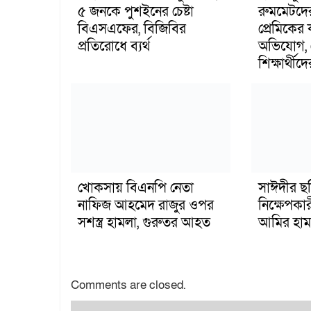
৫ জনকে পুশইনের চেষ্টা
রুমমেটদে
বিএসএফের, বিজিবির
প্রেমিকের
প্রতিরোধে ব্যর্থ
অভিযোগ, 
শিক্ষার্থীদে
খোকসায় বিএনপি নেতা
সাঈদীর ছ
নাফিজ আহমেদ রাজুর ওপর
নিক্ষেপকার
সশস্ত্র হামলা, গুরুতর আহত
আমির হাম
Comments are closed.