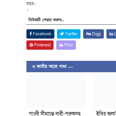
যাবে।
।
নিউজটি শেয়ার করুন..
Facebook
Twitter
Digg
L
Pinterest
Print
এ জাতীয় আরো খবর ....
গাংনী সীমান্তে নারী-পুরুষসহ
ইবির জুল