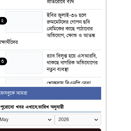
প্রতিরোধে ব্যর্থ
ইবির জুলাই-৩৬ হলে
২
রুমমেটদের গোপন ছবি
প্রেমিকের কাছে পাঠানোর
অভিযোগ, ক্ষোভ ও আতঙ্ক
িক্ষার্থীদের
র‍্যাব বিলুপ্ত হয়ে এসআরবি,
৩
থাকছে নাগরিক অভিযোগের
নতুন ব্যবস্থা
খোকসায় বিএনপি নেতা
৪
নাফিজ আহমেদ রাজুর ওপর
ফেসবুকে আমরা
সশস্ত্র হামলা, গুরুতর আহত
পুরোনো খবর এখানে,তারিখ অনুযায়ী
সাঈদীর ছবিতে জুতা
৫
নিক্ষেপকারীরা ‘জারজ
সন্তান’: আমির হামজা