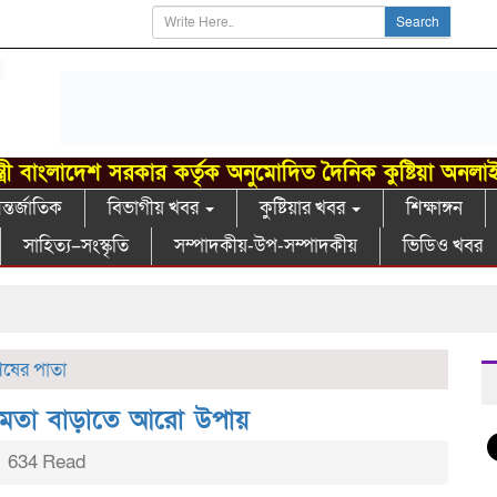
Search
্ত্রী বাংলাদেশ সরকার কর্তৃক অনুমোদিত দৈনিক কুষ্টিয়া অনলা
্তর্জাতিক
বিভাগীয় খবর
কুষ্টিয়ার খবর
শিক্ষাঙ্গন
সাহিত্য–সংস্কৃতি
সম্পাদকীয়-উপ-সম্পাদকীয়
ভিডিও খবর
গাং
েষের পাতা
্ষমতা বাড়াতে আরো উপায়
634 Read