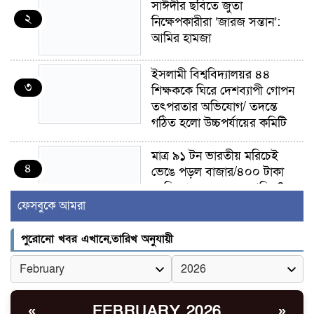
সাঈদীর ছবিতে জুতা
২
নিক্ষেপকারীরা ‘জারজ সন্তান’:
আমির হামজা
ইসলামী বিশ্ববিদ্যালয়র ৪৪
৩
শিক্ষককে ঘিরে দেশব্যাপী গোপন
তৎপরতার অভিযোগ/ তদন্তে
গঠিত হলো উচ্চপর্যায়ের কমিটি
মাত্র ৯১ টন ভারতীয় মরিচেই
৪
ভেঙে পড়ল বাজার/৪০০ টাকা
কেজি দাম কে ধরে রেখেছিল?
ফেসবুকে আমরা
জুলাই আন্দোলন ছিল সম্মিলিত,
৫
লক্ষ্য হওয়া উচিত ঐক্য ও
পুরোনো খবর এখানে,তারিখ অনুযায়ী
রাষ্ট্রগঠন
ভোরে ঝিনাইদহ সীমান্তে জটলা
৬
দেখে বিএসএফের রাবার বুলেট,
FEBRUARY 2026
«
»