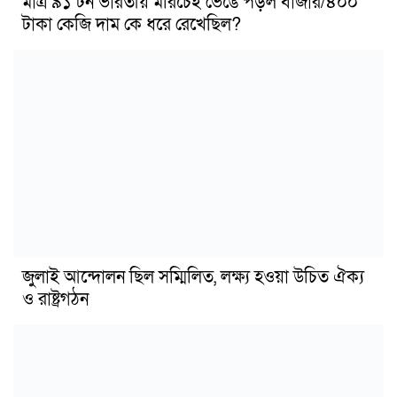
মাত্র ৯১ টন ভারতীয় মরিচেই ভেঙে পড়ল বাজার/৪০০
টাকা কেজি দাম কে ধরে রেখেছিল?
জুলাই আন্দোলন ছিল সম্মিলিত, লক্ষ্য হওয়া উচিত ঐক্য
ও রাষ্ট্রগঠন