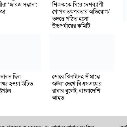
ীরা ‘জারজ সন্তান’:
শিক্ষককে ঘিরে দেশব্যাপী
জা
গোপন তৎপরতার অভিযোগ/
তদন্তে গঠিত হলো
উচ্চপর্যায়ের কমিটি
্দোলন ছিল
ভোরে ঝিনাইদহ সীমান্তে
লক্ষ্য হওয়া উচিত
জটলা দেখে বিএসএফের
ট্রগঠন
রাবার বুলেট, বাংলাদেশি
আহত