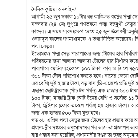
দৈনিক কুষ্টিয়া অনলাইন/
আগামী ২৫ জুন সকাল ১০টায় বহু কাঙ্ক্ষিত স্বপ্নের পদ্মা সেত
মঙ্গলবার (২৪ মে) দুপুরে গণভবনে পদ্মা বহুমুখী সেতুর সার
কাদের। এ সময় সারসংক্ষেপ দেখে ২৫ জুন উদ্বোধনী অনুষ্ঠানে
ওবায়দুল কাদের গণমাধ্যমকে এ তথ্য নিশ্চিত করেছেন। তিনি
পদ্মা সেতুর।
ইতোমধ্যে পদ্মা সেতু পারাপারের জন্য টোলের হার নির্ধা
পরিবহনের জন্য আলাদা আলাদা টোলের হার নির্ধারণ করে প্
পারাপারে মোটরসাইকেলে ১০০ টাকা, কার ও জিপে ৭৫০
৩০০ টাকা টোল পরিশোধ করতে হবে। বাসের ক্ষেত্রে ছো
এর বেশি) দুই হাজার টাকা, বড় বাস (থ্রি-এক্সেল) প্রতি দ
এছাড়া ছোট ট্রাককে (পাঁচ টন পর্যন্ত) এক হাজার ৬০০ টাকা, 
১০০ টাকা, মাঝারি ট্রাক (আট টনের বেশি ও সর্বোচ্চ ১১ টন
টাকা, ট্রেইলার (ফোর-এক্সেল পর্যন্ত) ছয় হাজার টাকা। আ
জন্য এক হাজার ৫০০ টাকা যুক্ত হবে।
গত ২৮ এপ্রিল পদ্মা সেতুর জন্য টোলের হার প্রস্তাব করে অন
প্রধানমন্ত্রীর দপ্তরের অনুমোদনের পর আজ তা প্রজ্ঞাপন আ
হার প্রস্তাব করা হয়েছিল, প্রধানমন্ত্রীর দপ্তর তা হুবহু অনু