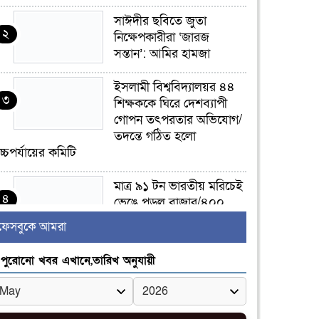
সাঈদীর ছবিতে জুতা
২
নিক্ষেপকারীরা ‘জারজ
সন্তান’: আমির হামজা
ইসলামী বিশ্ববিদ্যালয়র ৪৪
৩
শিক্ষককে ঘিরে দেশব্যাপী
গোপন তৎপরতার অভিযোগ/
তদন্তে গঠিত হলো
চ্চপর্যায়ের কমিটি
মাত্র ৯১ টন ভারতীয় মরিচেই
৪
ভেঙে পড়ল বাজার/৪০০
টাকা কেজি দাম কে ধরে
ফেসবুকে আমরা
েখেছিল?
পুরোনো খবর এখানে,তারিখ অনুযায়ী
জুলাই আন্দোলন ছিল
৫
সম্মিলিত, লক্ষ্য হওয়া উচিত
ঐক্য ও রাষ্ট্রগঠন