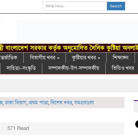
Search
্ত্রী বাংলাদেশ সরকার কর্তৃক অনুমোদিত দৈনিক কুষ্টিয়া অনলা
্তর্জাতিক
বিভাগীয় খবর
কুষ্টিয়ার খবর
শিক্ষাঙ্গন
সাহিত্য–সংস্কৃতি
সম্পাদকীয়-উপ-সম্পাদকীয়
ভিডিও খবর
খ
উজ
,
ঢাকা বিভাগ
,
প্রথম পাতা
,
বিশেষ খবর
,
সমগ্রবাংলা
m
571 Read