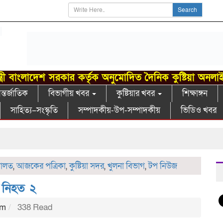
Search
্ত্রী বাংলাদেশ সরকার কর্তৃক অনুমোদিত দৈনিক কুষ্টিয়া অনলা
্তর্জাতিক
বিভাগীয় খবর
কুষ্টিয়ার খবর
শিক্ষাঙ্গন
সাহিত্য–সংস্কৃতি
সম্পাদকীয়-উপ-সম্পাদকীয়
ভিডিও খবর
ালত
,
আজকের পত্রিকা
,
কুষ্টিয়া সদর
,
খুলনা বিভাগ
,
টপ নিউজ
ষ, নিহত ২
pm
338 Read