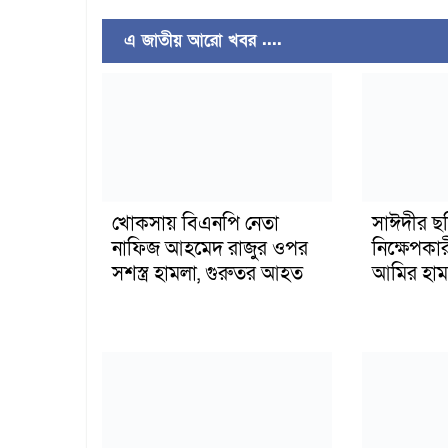
এ জাতীয় আরো খবর ....
খোকসায় বিএনপি নেতা
সাঈদীর ছ
নাফিজ আহমেদ রাজুর ওপর
নিক্ষেপকার
সশস্ত্র হামলা, গুরুতর আহত
আমির হাম