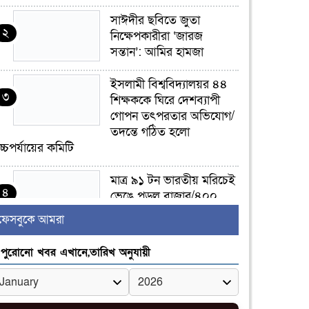
সাঈদীর ছবিতে জুতা
২
নিক্ষেপকারীরা ‘জারজ
সন্তান’: আমির হামজা
ইসলামী বিশ্ববিদ্যালয়র ৪৪
৩
শিক্ষককে ঘিরে দেশব্যাপী
গোপন তৎপরতার অভিযোগ/
তদন্তে গঠিত হলো
চ্চপর্যায়ের কমিটি
মাত্র ৯১ টন ভারতীয় মরিচেই
৪
ভেঙে পড়ল বাজার/৪০০
টাকা কেজি দাম কে ধরে
ফেসবুকে আমরা
েখেছিল?
পুরোনো খবর এখানে,তারিখ অনুযায়ী
জুলাই আন্দোলন ছিল
৫
সম্মিলিত, লক্ষ্য হওয়া উচিত
ঐক্য ও রাষ্ট্রগঠন