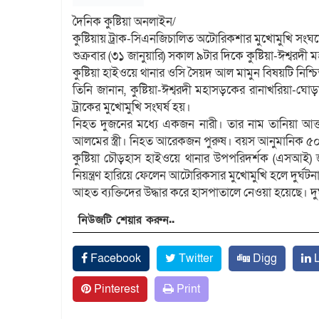
দৈনিক কুষ্টিয়া অনলাইন/
কুষ্টিয়ায় ট্রাক-সিএনজিচালিত অটোরিকশার মুখোমুখি সং
শুক্রবার (৩১ জানুয়ারি) সকাল ৯টার দিকে কুষ্টিয়া-ঈশ্বরদী 
কুষ্টিয়া হাইওয়ে থানার ওসি সৈয়দ আল মামুন বিষয়টি নিশ্
তিনি জানান, কুষ্টিয়া-ঈশ্বরদী মহাসড়কের রানাখরিয়া-
ট্রাকের মুখোমুখি সংঘর্ষ হয়।
নিহত দুজনের মধ্যে একজন নারী। তার নাম তানিয়া আক্তা
আলমের স্ত্রী। নিহত আরেকজন পুরুষ। বয়স আনুমানিক ৫০
কুষ্টিয়া চৌড়হাস হাইওয়ে থানার উপপরিদর্শক (এসআই) 
নিয়ন্ত্রণ হারিয়ে ফেলেন আটোরিকসার মুখোমুখি হলে দুর্ঘটন
আহত ব্যক্তিদের উদ্ধার করে হাসপাতালে নেওয়া হয়েছে। দুর
নিউজটি শেয়ার করুন..
Facebook
Twitter
Digg
L
Pinterest
Print