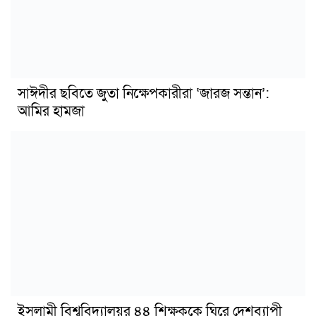
সাঈদীর ছবিতে জুতা নিক্ষেপকারীরা ‘জারজ সন্তান’:
আমির হামজা
ইসলামী বিশ্ববিদ্যালয়র ৪৪ শিক্ষককে ঘিরে দেশব্যাপী