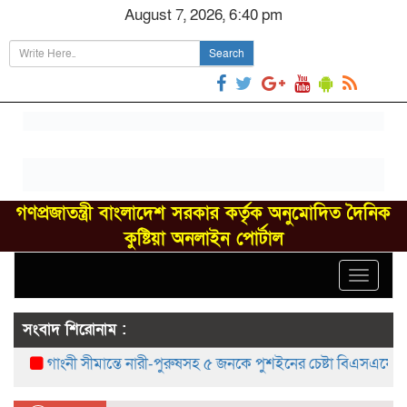
August 7, 2026, 6:40 pm
Search
গণপ্রজাতন্ত্রী বাংলাদেশ সরকার কর্তৃক অনুমোদিত দৈনিক
কুষ্টিয়া অনলাইন পোর্টাল
Toggle
navigat
সংবাদ শিরোনাম :
গাংনী সীমান্তে নারী-পুরুষসহ ৫ জনকে পুশইনের চেষ্টা বিএসএফের, বিজিবি